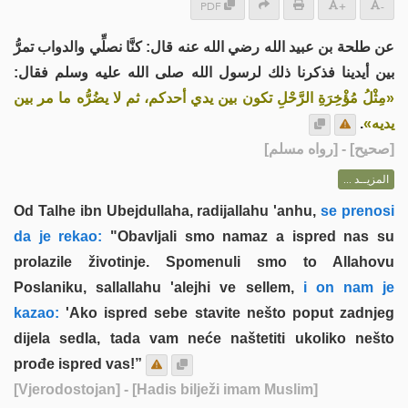
PDF
+
-
عن طلحة بن عبيد الله رضي الله عنه قال: كنَّا نصلِّي والدواب تمرُّ
بين أيدينا فذكرنا ذلك لرسول الله صلى الله عليه وسلم فقال:
«مِثْلُ مُؤْخِرَةِ الرَّحْلِ تكون بين يدي أحدكم، ثم لا يضُرُّه ما مر بين
.
يديه»
] - [رواه مسلم]
صحيح
[
المزيــد ...
Od Talhe ibn Ubejdullaha, radijallahu 'anhu,
se prenosi
da je rekao:
"Obavljali smo namaz a ispred nas su
prolazile životinje. Spomenuli smo to Allahovu
Poslaniku, sallallahu 'alejhi ve sellem,
i on nam je
kazao:
'Ako ispred sebe stavite nešto poput zadnjeg
dijela sedla, tada vam neće naštetiti ukoliko nešto
prođe ispred vas!”
[Vjerodostojan]
- [Hadis bilježi imam Muslim]