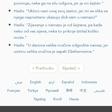
povinuje, neka ga na silu odgura, jer je on šejtan."
Hadis: "Ukloni nam ovaj svoj zastor, jer mi se slike sa
njega neprestano ukazuju dok sam u namazu!"
Hadis: "Zijevanje u namazu je od šejtana, pa kada
neko od vas zijeva, neka to prikrije (stiša) koliko
može."
Hadis: "U danima velike vrućine odgodite namaz, jer
uistinu velika vrućina je zapah Džehennema."
< Prethodni
Sljedeći >
عربي
English
اردو
Español
Indonesia
Français
Türkçe
Русский
हिन्दी
中文
فارسی
Tagalog
Kurdî
Hausa