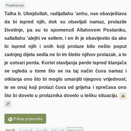
Pojašnjenje
Talha b. Ubejdullah, radijallahu 'anhu, nas obavještava
da bi ispred njih, dok su obavljali namaz, prolazile
životinje, pa su to spomenuli Allahovom Poslaniku,
sallallahu 'alejhi ve sellem, i on ih je obavijestio da ako
bi ispred njih i onih koji prolaze bilo nešto poput
zadnjeg dijela sedla ne bi im štetio njihov prolazak, a to
je ustvari perda. Korist stavljanja perde ispred klanjača
se ogleda u tome što se na taj način čuva namaz i
otklanja ono što bi moglo umanjiti njegovu vrijednost,
te se onaj koji prolazi čuva od grijeha i sprečava ono
što bi dovelo u prolaznika dovelo u tešku situaciju.
Prikaz prijevoda
Jezik:
الإنجليزية
الأوردية
الإسبانية
Više
(13)