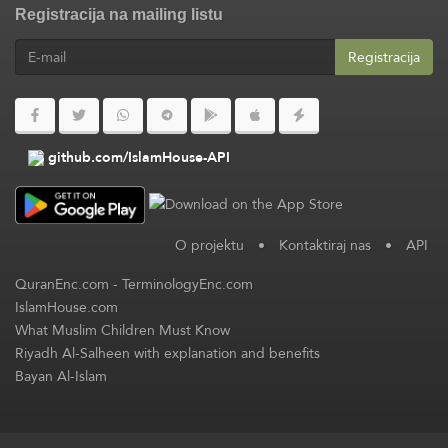
Registracija na mailing listu
Registracija
github.com/IslamHouse-API
O projektu
•
Kontaktiraj nas
•
API
QuranEnc.com
-
TerminologyEnc.com
IslamHouse.com
What Muslim Children Must Know
Riyadh Al-Salheen with explanation and benefits
Bayan Al-Islam