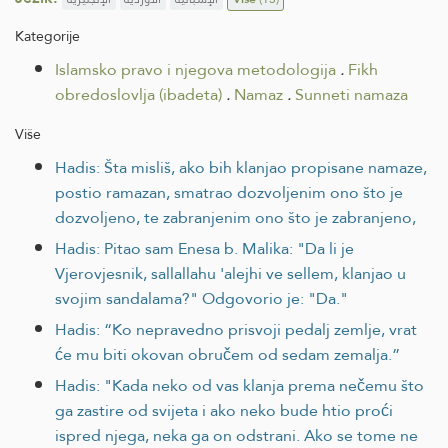
Kategorije
Islamsko pravo i njegova metodologija
.
Fikh
obredoslovlja (ibadeta)
.
Namaz
.
Sunneti namaza
Više
Hadis: Šta misliš, ako bih klanjao propisane namaze,
postio ramazan, smatrao dozvoljenim ono što je
dozvoljeno, te zabranjenim ono što je zabranjeno,
Hadis: Pitao sam Enesa b. Malika: "Da li je
Vjerovjesnik, sallallahu 'alejhi ve sellem, klanjao u
svojim sandalama?" Odgovorio je: "Da."
Hadis: “Ko nepravedno prisvoji pedalj zemlje, vrat
će mu biti okovan obručem od sedam zemalja.”
Hadis: "Kada neko od vas klanja prema nečemu što
ga zastire od svijeta i ako neko bude htio proći
ispred njega, neka ga on odstrani. Ako se tome ne