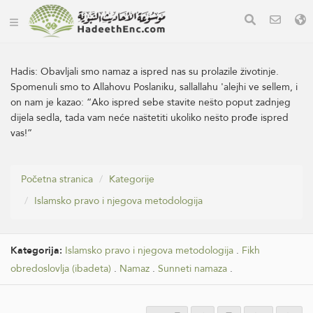
Hadis:
Obavljali smo namaz a ispred nas su prolazile životinje.
Spomenuli smo to Allahovu Poslaniku, sallallahu 'alejhi ve sellem, i
on nam je kazao: “Ako ispred sebe stavite nešto poput zadnjeg
dijela sedla, tada vam neće naštetiti ukoliko nešto prođe ispred
vas!”
Početna stranica
Kategorije
Islamsko pravo i njegova metodologija
Kategorija:
Islamsko pravo i njegova metodologija
.
Fikh
obredoslovlja (ibadeta)
.
Namaz
.
Sunneti namaza
.