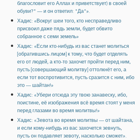
благословит его Аллах и приветствует) в своей
обуви?" — и он ответил: "Да"».
Хадис: «Вокруг шеи того, кто несправедливо
присвоил даже пядь земли, будет обвито
собранное с семи земель»
Хадис: «Если кто-нибудь из вас станет молиться
[обратившись лицом] к тому, что будет отделять
его от людей, а кто-то захочет пройти перед ним,
пусть [совершающий молитву] оттолкнёт его, а
если тот воспротивится, пусть сразится с ним, ибо
это — шайтан!»
Хадис: «Убери отсюда эту твою занавеску, ибо,
поистине, её изображения всё время стоят у меня
перед глазами во время молитвы!»
Хадис: «Зевота во время молитвы — от шайтана,
и если кому-нибудь из вас захочется зевнуть,
пусть он подавляет зевоту, насколько сможет».