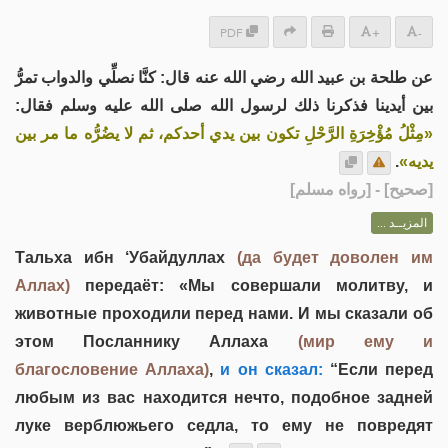
PDF
+
-
عن طلحة بن عبيد الله رضي الله عنه قال: كنَّا نصلِّي والدواب تمرُّ
بين أيدينا فذكرنا ذلك لرسول الله صلى الله عليه وسلم فقال:
«مِثْلُ مُؤْخِرَةِ الرَّحْلِ تكون بين يدي أحدكم، ثم لا يضُرُّه ما مر بين
.
يديه»
] - [رواه مسلم]
صحيح
[
المزيــد ...
Тальха ибн ‘Убайдуллах
(да будет доволен им
Аллах)
передаёт: «Мы совершали молитву, и
животные проходили перед нами. И мы сказали об
этом Посланнику Аллаха
(мир ему и
благословение Аллаха)
,
и он сказал:
“Если перед
любым из вас находится нечто, подобное задней
луке верблюжьего седла, то ему не повредят