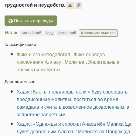
трудностей и неудобств.
Показать переводы
Язык:
Английский
Урду
Испанский
Дополнительно
(13)
Классификации
Фикх и его методология
.
Фикх обрядов
поклонения Аллаху
.
Молитва
.
Желательные
элементы молитвы
Дополнительно
Хадис: Как ты полагаешь, если я буду совершать
предписанные молитвы, поститься во время
рамадана и считать дозволенное дозволенным, а
запретное запретным
Хадис: «Однажды я спросил Анаса ибн Малика (да
будет доволен им Аллах): "Молился ли Пророк (да