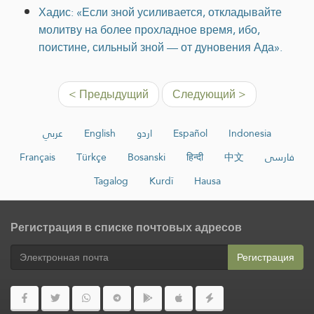
Хадис: «Если зной усиливается, откладывайте
молитву на более прохладное время, ибо,
поистине, сильный зной — от дуновения Ада».
< Предыдущий
Следующий >
عربي
English
اردو
Español
Indonesia
Français
Türkçe
Bosanski
हिन्दी
中文
فارسی
Tagalog
Kurdî
Hausa
Регистрация в списке почтовых адресов
Регистрация