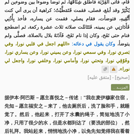
قام، فأَتى القِرْبَة فأطلق شِنَاقَهَا، ثم توضأ وضوءا بين وضوءين لم
يُكْثِرْ وقد أبلغ، فصلى، فقمت فَتَمَطَّيْتُ؛ كراهية أن يرى أني كنت
أَتَّقِيهِ، فتوضأت، فقام يصلي، فقمت عن يساره، فأخذ بِأُذُنِي
فَأَدَارَنِي عن يمينه، فَتَتَامَّت صلاته ثلاث عشرة ركعة، ثم اضطجع
فنام حتى نَفَخ، وكان إذا نام نَفَخ، فَآذَنَهُ بلال بالصلاة، فصلَّى ولم
يتوضأ،
وكان يقول في دعائه:
«اللهم اجعل في قلبي نورا، وفي
بَصري نورا، وفي سمعي نورا، وعن يميني نورا، وعن يساري نورا،
وفَوْقِي نورا، وتحتي نورا، وأمامي نورا، وخلفي نورا، واجعل لي
.
نورا»
] - [متفق عليه]
صحيح
[
المزيــد ...
据伊本∙阿巴斯－愿主喜悦之－传述：“我在麦伊穆家住宿，
先知－愿主福安之－来了，他去厕所后，洗了脸和手，就睡
觉了。然后，他起来，打开了水囊的绳子，简短地洗了小
净，只用了很少的水，但是水都到达了（要洗的部位），然
后礼拜。我站起来，悄悄地洗小净，以免先知觉得我在看着