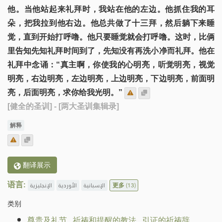
他。当他站起来礼拜时，我站在他的左边。他抓住我的耳
朵，把我拉到他右边。他总共做了十三拜，然后躺下来睡
觉，直到开始打呼噜。他只要睡觉就会打呼噜。这时，比俩
里告知先知礼拜时间到了，先知没有再洗小净而礼拜。他在
礼拜中念诵：“真主啊，你使我的心明亮，听觉明亮，视觉
明亮，右边明亮，左边明亮，上边明亮，下边明亮，前面明
亮，后面明亮，求你给我光明。”
[健全的圣训]
- [两大圣训集辑录]
解释
翻译展示
语言:
الإنجليزية
الأوردية
الإسبانية
更多
(13)
类别
尊贵及礼节
.
祈祷和提醒的教法
.
引证的祈祷辞