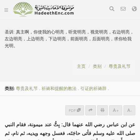
圣训:
真主啊，你使我的心明亮，听觉明亮，视觉明亮，右边明亮，
左边明亮，上边明亮，下边明亮，前面明亮，后面明亮，求你给我
光明。
主页
类别
尊贵及礼节
类别:
尊贵及礼节
.
祈祷和提醒的教法
.
引证的祈祷辞
.
PDF
+
-
عن ابن عباس رضي الله عنهما قال: بِتُّ عند ميمونة، فقام النبي
صلى الله عليه وسلم فأتى حاجَتَه، فغسل وجهه ويديه، ثم نام، ثم