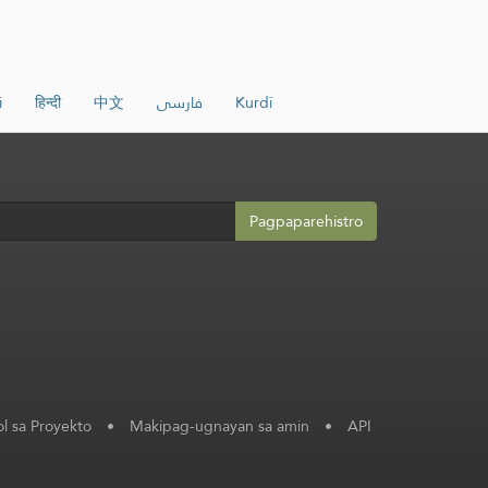
i
हिन्दी
中文
فارسی
Kurdî
Pagpaparehistro
l sa Proyekto
•
Makipag-ugnayan sa amin
•
API