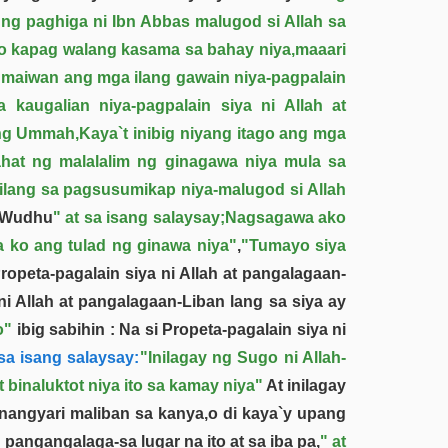
 ng paghiga ni Ibn Abbas malugod si Allah sa
Tao kapag walang kasama sa bahay niya,maaari
 maiwan ang mga ilang gawain niya-pagpalain
kaugalian niya-pagpalain siya ni Allah at
ang Ummah,Kaya`t inibig niyang itago ang mga
ahat ng malalalim ng ginagawa niya mula sa
ilang sa pagsusumikap niya-malugod si Allah
 Wudhu
" at sa isang salaysay;Nagsagawa ako
 ko ang tulad ng ginawa niya"
,
"Tumayo siya
ropeta-pagalain siya ni Allah at pangalagaan-
i Allah at pangalagaan-Liban lang sa siya ay
o"
ibig sabihin : Na si Propeta-pagalain siya ni
sa isang salaysay:
"Inilagay ng Sugo ni Allah-
 binaluktot niya ito sa kamay niya"
At inilagay
nangyari maliban sa kanya,o di kaya`y upang
ngangalaga-sa lugar na ito at sa iba pa,
" at