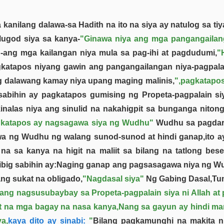
 kanilang dalawa-sa Hadith na ito na siya ay natulog sa 
alugod siya sa kanya-
"Ginawa niya ang mga pangangailan
n-ang mga kailangan niya mula sa pag-ihi at pagdudumi,
"
katapos niyang gawin ang pangangailangan niya-pagpalai
g dalawang kamay niya upang maging malinis,
",pagkatapo
sabihin ay pagkatapos gumising ng Propeta-pagpalain si
inalas niya ang sinulid na nakahigpit sa bunganga nito
gkatapos ay nagsagawa siya ng Wudhu"
Wudhu sa pagdar
wa ng Wudhu ng walang sunod-sunod at hindi ganap,ito a
 na sa kanya na higit na maliit sa bilang na tatlong bese
ibig sabihin ay:Naging ganap ang pagsasagawa niya ng Wud
ang sukat na obligado,
"Nagdasal siya"
Ng Gabing Dasal,Tu
a ang nagsusubaybay sa Propeta-pagpalain siya ni Allah a
at na mga bagay na nasa kanya,Nang sa gayun ay hindi ma
a,
kaya dito ay sinabi:
"
Bilang pagkamunghi na makita 