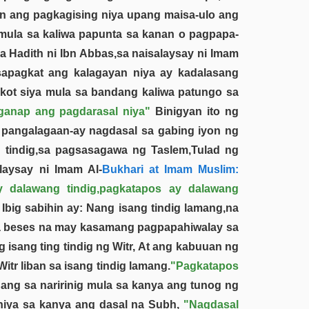
n ang pagkagising niya upang maisa-ulo ang
t mula sa kaliwa papunta sa kanan o pagpapa-
a Hadith ni Ibn Abbas,sa naisalaysay ni Imam
,sapagkat ang kalagayan niya ay kadalasang
nikot siya mula sa bandang kaliwa patungo sa
ganap ang pagdarasal niya"
Binigyan ito ng
at pangalagaan-ay nagdasal sa gabing iyon ng
ng tindig,sa pagsasagawa ng Taslem,Tulad ng
laysay ni Imam Al-
Bukhari at Imam Muslim:
y dalawang tindig,pagkatapos ay dalawang
Ibig sabihin ay: Nang isang tindig lamang,na
na beses na may kasamang pagpapahiwalay sa
 isang ting tindig ng Witr, At ang kabuuan ng
itr liban sa isang tindig lamang.
"Pagkatapos
ang sa naririnig mula sa kanya ang tunog ng
niya sa kanya ang dasal na Subh,
"Nagdasal