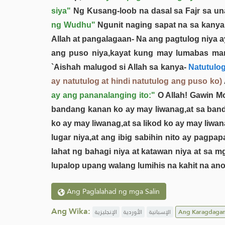
siya"
Ng Kusang-loob na dasal sa Fajr sa un
ng Wudhu"
Ngunit naging sapat na sa kanya
Allah at pangalagaan- Na ang pagtulog niya 
ang puso niya,kayat kung may lumabas man 
`Aishah malugod si Allah sa kanya-
Natutulog
ay natutulog at hindi natutulog ang puso ko)
ay ang pananalanging ito:"
O Allah! Gawin Mo
bandang kanan ko ay may liwanag,at sa bandan
ko ay may liwanag,at sa likod ko ay may liwa
lugar niya,at ang ibig sabihin nito ay pagpa
lahat ng bahagi niya at katawan niya at sa 
lupalop upang walang lumihis na kahit na an
Ang Paglalahad ng mga Salin
Ang Wika:
الإنجليزية
الأوردية
الإسبانية
Ang Karagdaga