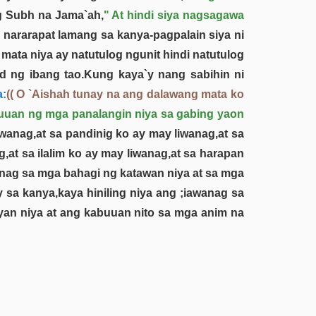
ng Subh na Jama`ah,
" At hindi siya nagsagawa
nararapat lamang sa kanya-pagpalain siya ni
ata niya ay natutulog ngunit hindi natutulog
d ng ibang tao.Kung kaya`y nang sabihin ni
a:
(( O `Aishah tunay na ang dalawang mata ko
buuan ng mga panalangin niya sa gabing yaon
wanag,at sa pandinig ko ay may liwanag,at sa
,at sa ilalim ko ay may liwanag,at sa harapan
wanag sa mga bahagi ng katawan niya at sa mga
y sa kanya,kaya hiniling niya ang ;iawanag sa
ayan niya at ang kabuuan nito sa mga anim na