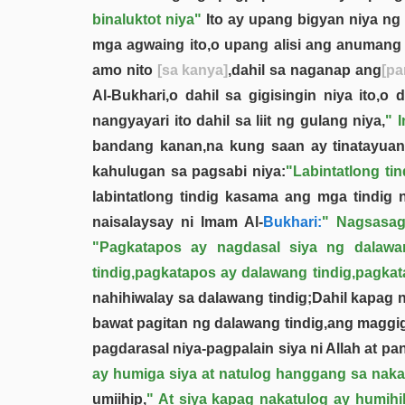
binaluktot niya"
Ito ay upang bigyan niya n
mga agwaing ito,o upang alisi ang anuman
amo nito
[sa kanya]
,dahil sa naganap ang
[pa
Al-Bukhari,o dahil sa gigisingin niya ito
nangyayari ito dahil sa liit ng gulang niya,
" 
bandang kanan,na kung saan ay tinatayua
kahulugan sa pagsabi niya:
"Labintatlong tin
labintatlong tindig kasama ang mga tindig 
naisalaysay ni Imam Al-
Bukhari:
" Nagsasag
"Pagkatapos ay nagdasal siya ng dalawan
tindig,pagkatapos ay dalawang tindig,pagka
nahihiwalay sa dalawang tindig;Dahil kapa
bawat pagitan ng dalawang tindig,ang maggigi
pagdarasal niya-pagpalain siya ni Allah at pan
ay humiga siya at natulog hanggang sa nakah
umiihip,
" At siya kapag nakatulog ay humihil