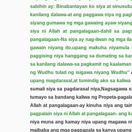
sabihin ay: Binabantayan ko siya at sinusub
kanilang dalawa-at ang paggawa niya ng pagh
siyang gumawa ng mga gawaing ayaw siyang m
siya ni Allah at pangalagaan-dahil sa pa
pangalagaan-Na siya ay nag-iiwan ng mga ila
gawain niyang ito,upang makuha niyamula s
paggising niya hanggang sa dumating sa kan
sa kanilang dalawa-sa pagkamit ng kaalaman 
ng Wudhu tulad ng isigawa niyang Wudhu"
A
upang magdarasal,at tumindig ako sa kaliwa 
sumali siya sa pagdarasal niya,Nagsagawa si
tumayo sa bandang kaliwa ng Propeta-pagalai
Allah at pangalagaan-ay kinuha niya ang tai
pagpalain siya ni Allah at pangalagaan- ang k
niya muna ang kamay niya upang magawa niya
maibaba ang mga pagpapala sa kanya upang m