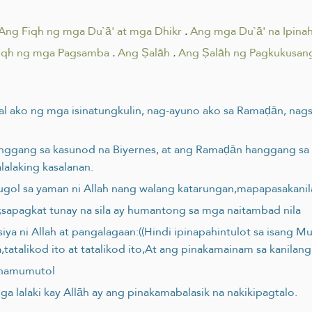
Ang Fiqh ng mga Du`ā' at mga Dhikr
.
Ang mga Du`ā' na Ipinah
iqh ng mga Pagsamba
.
Ang Ṣalāh
.
Ang Ṣalāh ng Pagkukusan
al ako ng mga isinatungkulin, nag-ayuno ako sa Ramaḍān, nag
 hanggang sa kasunod na Biyernes, at ang Ramaḍān hanggang s
alaking kasalanan.
gugol sa yaman ni Allah nang walang katarungan,mapapasakan
;sapagkat tunay na sila ay humantong sa mga naitambad nila
 siya ni Allah at pangalagaan:((Hindi ipinapahintulot sa isang M
tatalikod ito at tatalikod ito,At ang pinakamainam sa kanila
g namumutol
mga lalaki kay Allāh ay ang pinakamabalasik na nakikipagtalo.