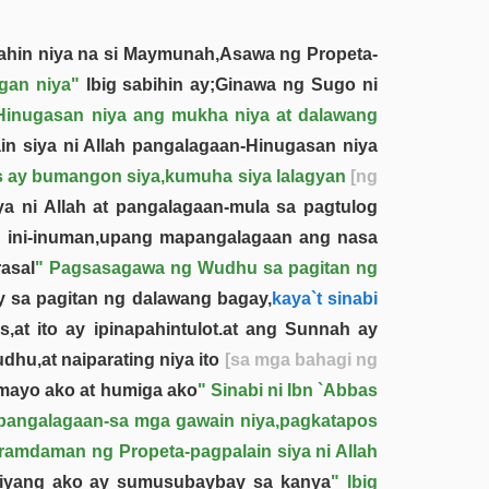
tiyahin niya na si Maymunah,Asawa ng Propeta-
gan niya"
Ibig sabihin ay;Ginawa ng Sugo ni
Hinugasan niya ang mukha niya at dalawang
n siya ni Allah pangalagaan-Hinugasan niya
s ay bumangon siya,kumuha siya lalagyan
[ng
ya ni Allah at pangalagaan-mula sa pagtulog
ng ini-inuman,upang mapangalagaan ang nasa
asal
" Pagsasagawa ng Wudhu sa pagitan ng
y sa pagitan ng dalawang bagay,
kaya`t sinabi
s,at ito ay ipinapahintulot.at ang Sunnah ay
hu,at naiparating niya ito
[sa mga bahagi ng
mayo ako at humiga ako
" Sinabi ni Ibn `Abbas
t pangalagaan-sa mga gawain niya,pagkatapos
ramdaman ng Propeta-pagpalain siya ni Allah
niyang ako ay sumusubaybay sa kanya
" Ibig