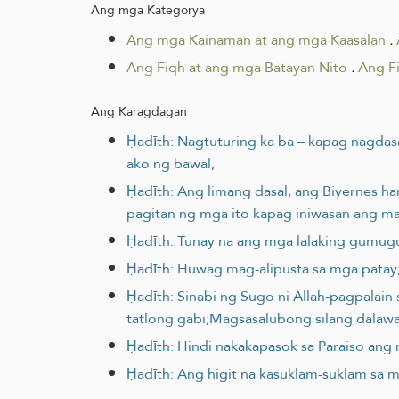
Ang mga Kategorya
Ang mga Kainaman at ang mga Kaasalan
.
Ang Fiqh at ang mga Batayan Nito
.
Ang F
Ang Karagdagan
Ḥadīth: Nagtuturing ka ba – kapag nagdas
ako ng bawal,
Ḥadīth: Ang limang dasal, ang Biyernes
pagitan ng mga ito kapag iniwasan ang mal
Ḥadīth: Tunay na ang mga lalaking gumu
Ḥadīth: Huwag mag-alipusta sa mga patay
Ḥadīth: Sinabi ng Sugo ni Allah-pagpalain
tatlong gabi;Magsasalubong silang dalawa,
Ḥadīth: Hindi nakakapasok sa Paraiso an
Ḥadīth: Ang higit na kasuklam-suklam sa 