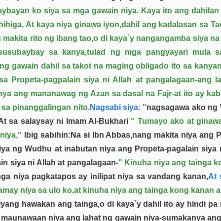
aybayan ko siya sa mga gawain niya. Kaya ito ang dahilan
ihiga, At kaya niya ginawa iyon,dahil ang kadalasan sa 
akita rito ng ibang tao,o di kaya`y nangangamba siya na
gsusubaybay sa kanya,tulad ng mga pangyayari mula sa 
ng gawain dahil sa takot na maging obligado ito sa kany
a Propeta-pagpalain siya ni Allah at pangalagaan-ang l
ya ang mananawag ng Azan sa dasal na Fajr-at ito ay kab
sa pinanggalingan nito.
Nagsabi siya:
"
nagsagawa ako ng
t sa salaysay ni Imam Al-Bukhari
" Tumayo ako at ginawa
niya,"
Ibig sabihin:Na si Ibn Abbas,nang makita niya ang P
ya ng Wudhu at inabutan niya ang Propeta-pagalain siya n
n siya ni Allah at pangalagaan-
" Kinuha niya ang tainga k
nga niya pagkatapos ay inilipat niya sa vandang kanan,
At 
amay niya sa ulo ko,at kinuha niya ang tainga kong kanan at
ng hawakan ang tainga,o di kaya`y dahil ito ay hindi pa 
aunawaan niya ang lahat ng gawain niya-sumakanya ang pa