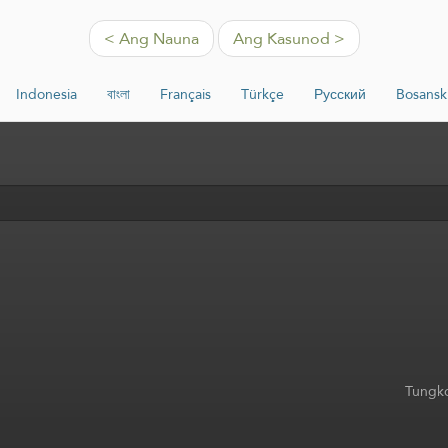
< Ang Nauna
Ang Kasunod >
Indonesia
বাংলা
Français
Türkçe
Русский
Bosansk
Tungko