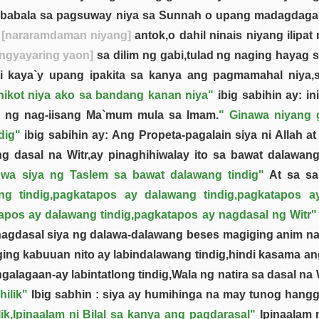
g babala sa pagsuway niya sa Sunnah o upang madagdaga
g
[nararamdaman niyang]
antok,o dahil ninais niyang ilipa
ngyayaring yaon]
sa dilim ng gabi,tulad ng naging hayag s
,o di kaya`y upang ipakita sa kanya ang pagmamahal niya
Inikot niya ako sa bandang kanan niya"
ibig sabihin ay: i
n ng nag-iisang Ma`mum mula sa Imam.
" Ginawa niyang 
dig"
ibig sabihin ay: Ang Propeta-pagalain siya ni Allah 
ng dasal na Witr,ay pinaghihiwalay ito sa bawat dalawa
wa siya ng Taslem sa bawat dalawang tindig"
At sa sa
g tindig,pagkatapos ay dalawang tindig,pagkatapos a
tapos ay dalawang tindig,pagkatapos ay nagdasal ng Witr"
g nagdasal siya ng dalawa-dalawang beses magiging anim 
ng kabuuan nito ay labindalawang tindig,hindi kasama ang
galagaan-ay labintatlong tindig,Wala ng natira sa dasal na W
ilik"
Ibig sabhin : siya ay humihinga na may tunog hangg
ik,Ipinaalam ni Bilal sa kanya ang pagdarasal"
Ipinaalam 