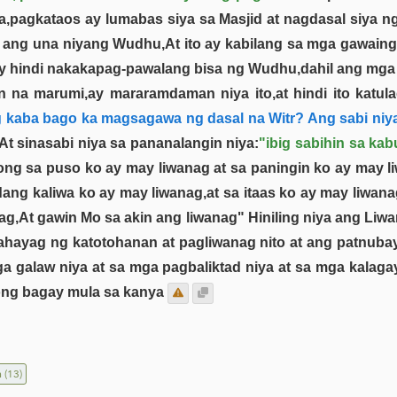
a,pagkataos ay lumabas siya sa Masjid at nagdasal siya 
 ang una niyang Wudhu,At ito ay kabilang sa mga gawaing 
ay hindi nakakapag-pawalang bisa ng Wudhu,dahil ang mga m
na marumi,ay mararamdaman niya ito,at hindi ito katula
 kaba bago ka magsagawa ng dasal na Witr? Ang sabi niy
At sinasabi niya sa pananalangin niya:
"ibig sabihin sa ka
ng sa puso ko ay may liwanag at sa paningin ko ay may li
g kaliwa ko ay may liwanag,at sa itaas ko ay may liwanag
nag,At gawin Mo sa akin ang liwanag" Hiniling niya ang Li
pahayag ng katotohanan at pagliwanag nito at ang patnuba
mga galaw niya at sa mga pagbaliktad niya at sa mga kalag
ong bagay mula sa kanya
n
(13)