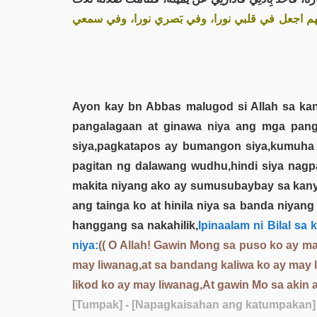
«م اجعل في قلبي نورا، وفي بَصري نورا، وفي سمعي
Ayon kay bn Abbas malugod si Allah sa kan
pangalagaan at ginawa niya ang mga pang
siya,pagkatapos ay bumangon siya,kumuha 
pagitan ng dalawang wudhu,hindi siya nagp
makita niyang ako ay sumusubaybay sa kany
ang tainga ko at hinila niya sa banda niyan
hanggang sa nakahilik,
Ipinaalam ni Bilal s
niya:
(( O Allah! Gawin Mong sa puso ko ay ma
may liwanag,at sa bandang kaliwa ko ay may li
likod ko ay may liwanag,At gawin Mo sa akin 
[Tumpak]
- [Napagkaisahan ang katumpakan]