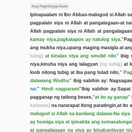
Ang Pagbibigay-linaw
Ipinapaalam ni Ibn Abbas-malugod si Allah sa
pagpalain siya ni Allah at pangalagaan-at n
Allah pagpalain siya ni Allah at pangalagaa
kamay niya,pagkatapos ay natulog siya,"
Pag
ang mukha niya,upang maging masigla at an
tubig]
at kinalas niya ang sinulid nito"
ibig 
niya,kinuha niya ang lalagyan
[ng tubig]
at k
loob nitong tubig at iba pang tulad nito,
" Pa
dalawang Wudhu"
ibig sabihin ay: Nagsaga
na:
" Hindi nagparami"
Ibig sabihin ay:Sapat
pagganap ng tatlong beses,
"at ito ay ganap"
katawan]
na nararapat itong paratingin,at ito 
malugod si Allah sa kanilang dalawa-Na siy
ay humiga siya at ipinakita ang sumasalung
at pangalagaan na siya ay binabantayan niy