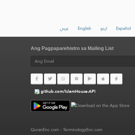
عربي
English
اردو
Español
Ang Pagpaparehistro sa Mailing List
github.com/IslamHouse-API
QuranEnc.com
-
TerminologyEnc.com