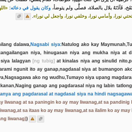
، فَآذَنَهُ بلال بالصلاة، فصلَّى ولم يتوضأ
وكان يقول في دعائه:
الله
.
 وتحتي نورا، وأمامي نورا، وخلفي نورا، واجعل لي نورا
ilang dalawa,
Nagsabi siya:
Natulog ako kay Maymunah,Tum
angailangan niya, hinugasan niya ang mukha niya at d
siya lalagyan
[ng tubig]
at kinalas niya ang sinulid nit
arami ngunit ito ay ganap,nagdasal siya at bumangon a
a,Nagsagawa ako ng wudhu,Tumayo siya upang magdarasal,
g kanan,Naging ganap ang pagdarasal niya ng labin tatlong
a kanya ang pagdarasal at nagdasal siya na hindi nagsaga
y liwanag at sa paningin ko ay may liwanag,at sa pandinig
wanag,at sa itaas ko ay may liwanag,at sa ilalim ko ay may
ang liwanag)
)