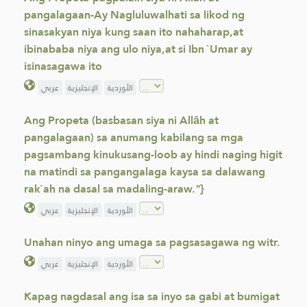
pangalagaan-Ay Nagluluwalhati sa likod ng
sinasakyan niya kung saan ito nahaharap,at
ibinababa niya ang ulo niya,at si Ibn `Umar ay
isinasagawa ito
الأوردية
الإنجليزية
عربي
Ang Propeta (basbasan siya ni Allāh at
pangalagaan) sa anumang kabilang sa mga
pagsambang kinukusang-loob ay hindi naging higit
na matindi sa pangangalaga kaysa sa dalawang
rak`ah na dasal sa madaling-araw."}
الأوردية
الإنجليزية
عربي
Unahan ninyo ang umaga sa pagsasagawa ng witr.
الأوردية
الإنجليزية
عربي
Kapag nagdasal ang isa sa inyo sa gabi at bumigat