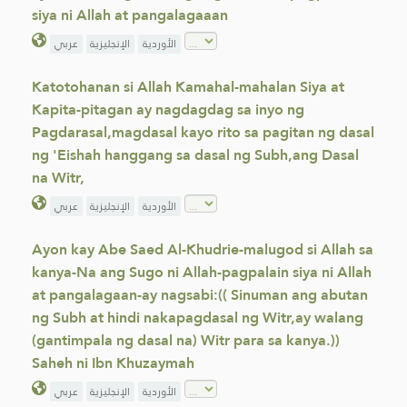
siya ni Allah at pangalagaaan
الأوردية
الإنجليزية
عربي
Katotohanan si Allah Kamahal-mahalan Siya at
Kapita-pitagan ay nagdagdag sa inyo ng
Pagdarasal,magdasal kayo rito sa pagitan ng dasal
ng 'Eishah hanggang sa dasal ng Subh,ang Dasal
na Witr,
الأوردية
الإنجليزية
عربي
Ayon kay Abe Saed Al-Khudrie-malugod si Allah sa
kanya-Na ang Sugo ni Allah-pagpalain siya ni Allah
at pangalagaan-ay nagsabi:(( Sinuman ang abutan
ng Subh at hindi nakapagdasal ng Witr,ay walang
(gantimpala ng dasal na) Witr para sa kanya.))
Saheh ni Ibn Khuzaymah
الأوردية
الإنجليزية
عربي