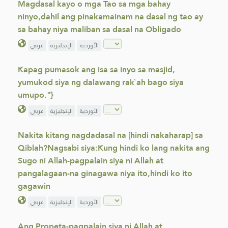
Magdasal kayo o mga Tao sa mga bahay
ninyo,dahil ang pinakamainam na dasal ng tao ay
sa bahay niya maliban sa dasal na Obligado
الأوردية
الإنجليزية
عربي
Kapag pumasok ang isa sa inyo sa masjid,
yumukod siya ng dalawang rak`ah bago siya
umupo."}
الأوردية
الإنجليزية
عربي
Nakita kitang nagdadasal na [hindi nakaharap] sa
Qiblah?Nagsabi siya:Kung hindi ko lang nakita ang
Sugo ni Allah-pagpalain siya ni Allah at
pangalagaan-na ginagawa niya ito,hindi ko ito
gagawin
الأوردية
الإنجليزية
عربي
Ang Propeta-pagpalain siya ni Allah at