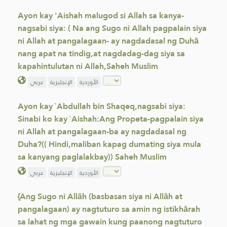
Ayon kay 'Aishah malugod si Allah sa kanya-
nagsabi siya: ( Na ang Sugo ni Allah pagpalain siya
ni Allah at pangalagaan- ay nagdadasal ng Duhā
nang apat na tindig,at nagdadag-dag siya sa
kapahintulutan ni Allah,Saheh Muslim
الأوردية
الإنجليزية
عربي
Ayon kay `Abdullah bin Shaqeq,nagsabi siya:
Sinabi ko kay `Aishah:Ang Propeta-pagpalain siya
ni Allah at pangalagaan-ba ay nagdadasal ng
Duha?(( Hindi,maliban kapag dumating siya mula
sa kanyang paglalakbay)) Saheh Muslim
الأوردية
الإنجليزية
عربي
{Ang Sugo ni Allāh (basbasan siya ni Allāh at
pangalagaan) ay nagtuturo sa amin ng istikhārah
sa lahat ng mga gawain kung paanong nagtuturo