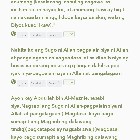
anumang [kasalanang] nahuling nagawa ko,
inilihim ko, inihayag ko, at anumang Ikaw ay higit
na nakaaalam hinggil doon kaysa sa akin; walang
Diyos kundi Ikaw)."
الأوردية
الإنجليزية
عربي
Nakita ko ang Sugo ni Allah pagpalain siya ni Allah
at pangalagaan-na nagdadasal at sa dibdib niya ay
boses na parang boses ng gilingan dahil sa pag-
iyak niya-pagpalain siya ni Allah at pangalagaan
الأوردية
الإنجليزية
عربي
Ayon kay Abdullah bin Al-Maznie,nasabi
siya,Nagsabi ang Sugo ni Allah-pagpalain siya ni
Allah at pangalagaan-( Magdasal kayo bago
sumapit ang Maghrib ng dalawang
tindig))pagkatapos ay nagsabi siya;((Magdasal
kayo bago sumapit ang Maghrib ng dalawang