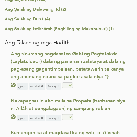
Ang Ṣalāh ng Dalawang `Īd (2)
Ang Ṣalāh ng Ḍuḥā (4)
Ang Ṣalāh ng Istikhārah (Paghiling ng Makabubuti) (1)
Ang Talaan ng mga Ḥadīth
Ang sinumang nagdasal sa Gabi ng Pagtatakda
(Laylatulqadr) dala ng pananampalataya at dala ng
pag-asang gagantimpalaan, patatawarin sa kanya
ang anumang nauna sa pagkakasala niya."}
الأوردية
الإنجليزية
عربي
Nakapagsaulo ako mula sa Propeta (basbasan siya
ni Allāh at pangalagaan) ng sampung rak`ah
الأوردية
الإنجليزية
عربي
Bumangon ka at magdasal ka ng witr, o `Ā’ishah.