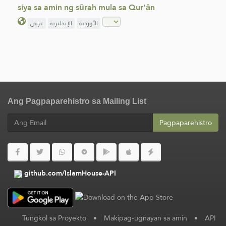
siya sa amin ng sūrah mula sa Qur'ān
الأوردية
الإنجليزية
عربي
Ang Pagpaparehistro sa Mailing List
Pagpaparehistro
github.com/IslamHouse-API
Tungkol sa Proyekto
•
Makipag-ugnayan sa amin
•
API