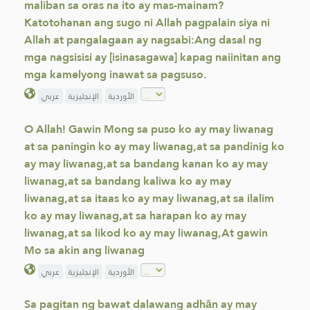
maliban sa oras na ito ay mas-mainam?
Katotohanan ang sugo ni Allah pagpalain siya ni
Allah at pangalagaan ay nagsabi:Ang dasal ng
mga nagsisisi ay [isinasagawa] kapag naiinitan ang
mga kamelyong inawat sa pagsuso.
الأوردية
الإنجليزية
عربي
O Allah! Gawin Mong sa puso ko ay may liwanag
at sa paningin ko ay may liwanag,at sa pandinig ko
ay may liwanag,at sa bandang kanan ko ay may
liwanag,at sa bandang kaliwa ko ay may
liwanag,at sa itaas ko ay may liwanag,at sa ilalim
ko ay may liwanag,at sa harapan ko ay may
liwanag,at sa likod ko ay may liwanag,At gawin
Mo sa akin ang liwanag
الأوردية
الإنجليزية
عربي
Sa pagitan ng bawat dalawang adhān ay may