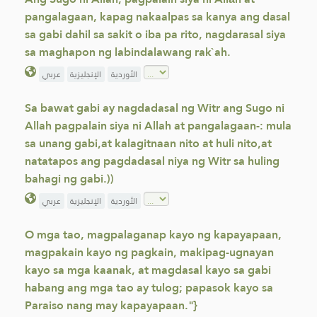
pangalagaan, kapag nakaalpas sa kanya ang dasal
sa gabi dahil sa sakit o iba pa rito, nagdarasal siya
sa maghapon ng labindalawang rak`ah.
الأوردية
الإنجليزية
عربي
Sa bawat gabi ay nagdadasal ng Witr ang Sugo ni
Allah pagpalain siya ni Allah at pangalagaan-: mula
sa unang gabi,at kalagitnaan nito at huli nito,at
natatapos ang pagdadasal niya ng Witr sa huling
bahagi ng gabi.))
الأوردية
الإنجليزية
عربي
O mga tao, magpalaganap kayo ng kapayapaan,
magpakain kayo ng pagkain, makipag-ugnayan
kayo sa mga kaanak, at magdasal kayo sa gabi
habang ang mga tao ay tulog; papasok kayo sa
Paraiso nang may kapayapaan."}