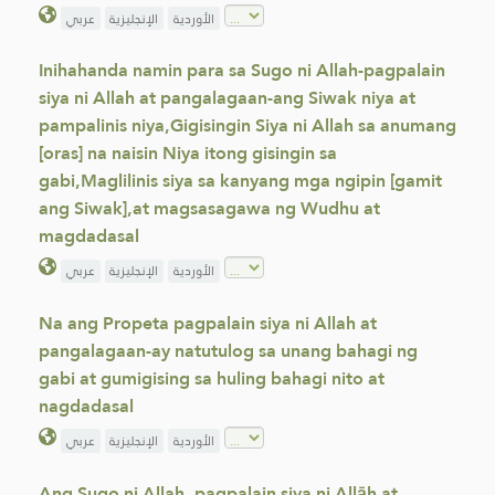
الأوردية
الإنجليزية
عربي
Inihahanda namin para sa Sugo ni Allah-pagpalain
siya ni Allah at pangalagaan-ang Siwak niya at
pampalinis niya,Gigisingin Siya ni Allah sa anumang
[oras] na naisin Niya itong gisingin sa
gabi,Maglilinis siya sa kanyang mga ngipin [gamit
ang Siwak],at magsasagawa ng Wudhu at
magdadasal
الأوردية
الإنجليزية
عربي
Na ang Propeta pagpalain siya ni Allah at
pangalagaan-ay natutulog sa unang bahagi ng
gabi at gumigising sa huling bahagi nito at
nagdadasal
الأوردية
الإنجليزية
عربي
Ang Sugo ni Allah, pagpalain siya ni Allāh at