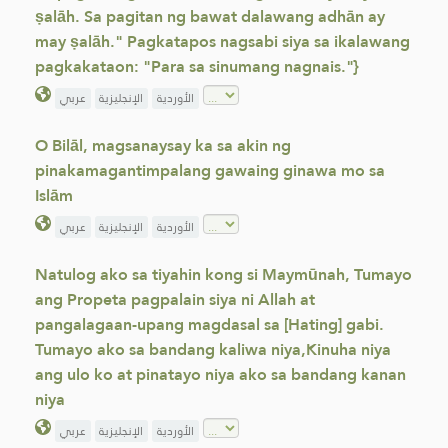
ṣalāh. Sa pagitan ng bawat dalawang adhān ay
may ṣalāh." Pagkatapos nagsabi siya sa ikalawang
pagkakataon: "Para sa sinumang nagnais."}
الأوردية
الإنجليزية
عربي
O Bilāl, magsanaysay ka sa akin ng
pinakamagantimpalang gawaing ginawa mo sa
Islām
الأوردية
الإنجليزية
عربي
Natulog ako sa tiyahin kong si Maymūnah, Tumayo
ang Propeta pagpalain siya ni Allah at
pangalagaan-upang magdasal sa [Hating] gabi.
Tumayo ako sa bandang kaliwa niya,Kinuha niya
ang ulo ko at pinatayo niya ako sa bandang kanan
niya
الأوردية
الإنجليزية
عربي