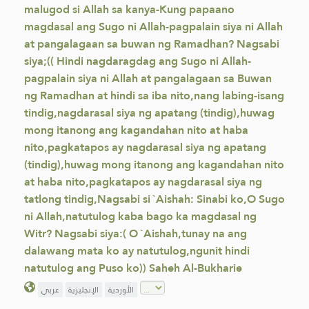
malugod si Allah sa kanya-Kung papaano
magdasal ang Sugo ni Allah-pagpalain siya ni Allah
at pangalagaan sa buwan ng Ramadhan? Nagsabi
siya;(( Hindi nagdaragdag ang Sugo ni Allah-
pagpalain siya ni Allah at pangalagaan sa Buwan
ng Ramadhan at hindi sa iba nito,nang labing-isang
tindig,nagdarasal siya ng apatang (tindig),huwag
mong itanong ang kagandahan nito at haba
nito,pagkatapos ay nagdarasal siya ng apatang
(tindig),huwag mong itanong ang kagandahan nito
at haba nito,pagkatapos ay nagdarasal siya ng
tatlong tindig,Nagsabi si `Aishah: Sinabi ko,O Sugo
ni Allah,natutulog kaba bago ka magdasal ng
Witr? Nagsabi siya:( O `Aishah,tunay na ang
dalawang mata ko ay natutulog,ngunit hindi
natutulog ang Puso ko)) Saheh Al-Bukharie
الأوردية
الإنجليزية
عربي