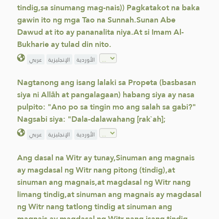
tindig,sa sinumang mag-nais)) Pagkatakot na baka
gawin ito ng mga Tao na Sunnah.Sunan Abe
Dawud at ito ay pananalita niya.At si Imam Al-
Bukharie ay tulad din nito.
الأوردية
الإنجليزية
عربي
Nagtanong ang isang lalaki sa Propeta (basbasan
siya ni Allāh at pangalagaan) habang siya ay nasa
pulpito: "Ano po sa tingin mo ang salah sa gabi?"
Nagsabi siya: "Dala-dalawahang [rak`ah];
الأوردية
الإنجليزية
عربي
Ang dasal na Witr ay tunay,Sinuman ang magnais
ay magdasal ng Witr nang pitong (tindig),at
sinuman ang magnais,at magdasal ng Witr nang
limang tindig,at sinuman ang magnais ay magdasal
ng Witr nang tatlong tindig at sinuman ang
magnais ay magdasal ng Witr nang isang tindig