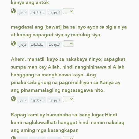
kanya ang antok
الأوردية
الإنجليزية
عربي
magdasal ang [bawat] isa sa inyo ayon sa sigla niya
at kapag napagod siya ay matulog siya
الأوردية
الإنجليزية
عربي
Ahem, manatili kayo sa nakakaya ninyo; sapagkat
sumpa man kay Allah, hindi nanghihinawa si Allah
hanggang sa manghinawa kayo. Ang
pinakakaibig-ibig na pagrerelihiyon sa Kanya ay
ang pinamamalagi ng nagsasagawa nito.
الأوردية
الإنجليزية
عربي
Kapag kami ay bumababa sa isang lugar,Hindi
kami nagluluwalhati hanggat hindi namin nakalag
ang aming mga kasangkapan