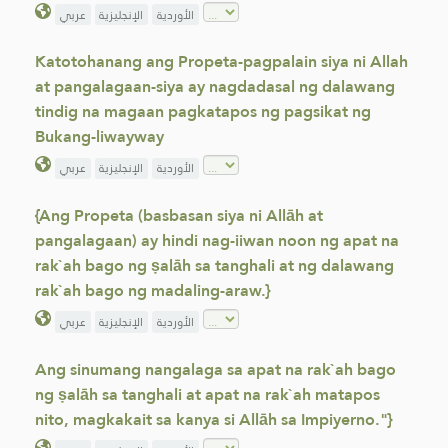
الأوردية
الإنجليزية
عربي
Katotohanang ang Propeta-pagpalain siya ni Allah
at pangalagaan-siya ay nagdadasal ng dalawang
tindig na magaan pagkatapos ng pagsikat ng
Bukang-liwayway
الأوردية
الإنجليزية
عربي
{Ang Propeta (basbasan siya ni Allāh at
pangalagaan) ay hindi nag-iiwan noon ng apat na
rak`ah bago ng ṣalāh sa tanghali at ng dalawang
rak`ah bago ng madaling-araw.}
الأوردية
الإنجليزية
عربي
Ang sinumang nangalaga sa apat na rak`ah bago
ng ṣalāh sa tanghali at apat na rak`ah matapos
nito, magkakait sa kanya si Allāh sa Impiyerno."}