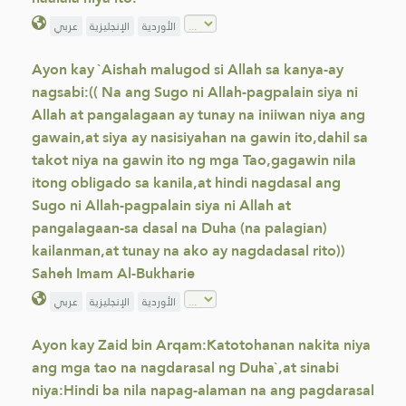
الأوردية
الإنجليزية
عربي
Ayon kay `Aishah malugod si Allah sa kanya-ay
nagsabi:(( Na ang Sugo ni Allah-pagpalain siya ni
Allah at pangalagaan ay tunay na iniiwan niya ang
gawain,at siya ay nasisiyahan na gawin ito,dahil sa
takot niya na gawin ito ng mga Tao,gagawin nila
itong obligado sa kanila,at hindi nagdasal ang
Sugo ni Allah-pagpalain siya ni Allah at
pangalagaan-sa dasal na Duha (na palagian)
kailanman,at tunay na ako ay nagdadasal rito))
Saheh Imam Al-Bukharie
الأوردية
الإنجليزية
عربي
Ayon kay Zaid bin Arqam:Katotohanan nakita niya
ang mga tao na nagdarasal ng Duha`,at sinabi
niya:Hindi ba nila napag-alaman na ang pagdarasal