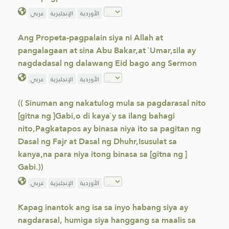
الأوردية
الإنجليزية
عربي
Ang Propeta-pagpalain siya ni Allah at
pangalagaan at sina Abu Bakar,at `Umar,sila ay
nagdadasal ng dalawang Eid bago ang Sermon
الأوردية
الإنجليزية
عربي
(( Sinuman ang nakatulog mula sa pagdarasal nito
[gitna ng ]Gabi,o di kaya`y sa ilang bahagi
nito,Pagkatapos ay binasa niya ito sa pagitan ng
Dasal ng Fajr at Dasal ng Dhuhr,Isusulat sa
kanya,na para niya itong binasa sa [gitna ng ]
Gabi.))
الأوردية
الإنجليزية
عربي
Kapag inantok ang isa sa inyo habang siya ay
nagdarasal, humiga siya hanggang sa maalis sa