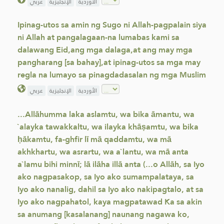
الأوردية
الإنجليزية
عربي
Ipinag-utos sa amin ng Sugo ni Allah-pagpalain siya
ni Allah at pangalagaan-na lumabas kami sa
dalawang Eid,ang mga dalaga,at ang may mga
pangharang [sa bahay],at ipinag-utos sa mga may
regla na lumayo sa pinagdadasalan ng mga Muslim
الأوردية
الإنجليزية
عربي
...Allāhumma laka aslamtu, wa bika āmantu, wa
`alayka tawakkaltu, wa ilayka khāṣamtu, wa bika
ḥākamtu, fa-ghfir lī mā qaddamtu, wa mā
akhkhartu, wa asrartu, wa a`lantu, wa mā anta
a`lamu bihi minnī; lā ilāha illā anta (...o Allāh, sa Iyo
ako nagpasakop, sa Iyo ako sumampalataya, sa
Iyo ako nanalig, dahil sa Iyo ako nakipagtalo, at sa
Iyo ako nagpahatol, kaya magpatawad Ka sa akin
sa anumang [kasalanang] naunang nagawa ko,