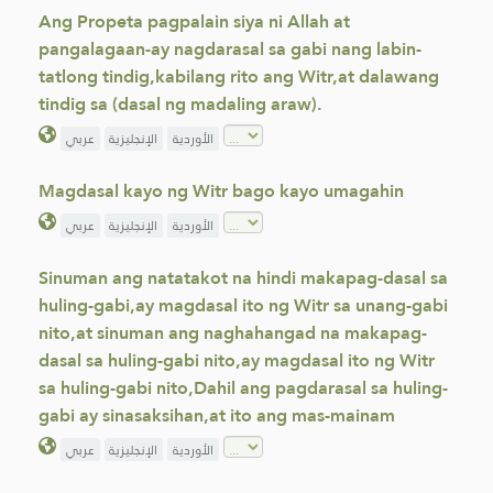
Ang Propeta pagpalain siya ni Allah at
pangalagaan-ay nagdarasal sa gabi nang labin-
tatlong tindig,kabilang rito ang Witr,at dalawang
tindig sa (dasal ng madaling araw).
الأوردية
الإنجليزية
عربي
Magdasal kayo ng Witr bago kayo umagahin
الأوردية
الإنجليزية
عربي
Sinuman ang natatakot na hindi makapag-dasal sa
huling-gabi,ay magdasal ito ng Witr sa unang-gabi
nito,at sinuman ang naghahangad na makapag-
dasal sa huling-gabi nito,ay magdasal ito ng Witr
sa huling-gabi nito,Dahil ang pagdarasal sa huling-
gabi ay sinasaksihan,at ito ang mas-mainam
الأوردية
الإنجليزية
عربي