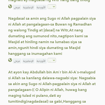
الأوردية
الإنجليزية
عربي
Nagdasal sa amin ang Sugo ni Allah pagpalain siya
ni Allah at pangalagaan-sa Buwan ng Ramadhan
ng walong Tindig at [dasal] na Witr,At nang
dumating ang sumunod nito,nagtipon kami sa
Masjid at hiniling namin na lumabas siya sa
amin,ngunit hindi siya dumating sa Masjid
hanggang sa inumagahan kami
الأوردية
الإنجليزية
عربي
At ayon kay Abdullah bin Am`r bin Al-A`s-malugod
si Allah sa kanilang dalawa-nagsabi siya: Nagsabia
sa akin ang Sugo ni Allah-pagpalain siya ni Allah at
pangalagaan-(( O Alipin ni Allah, huwag kang
maging tulad ni pulano,dati ay
tumitindig(nagdadasal) sa gabi,Hanggang sa