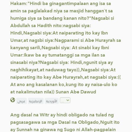
Hakam:"Hindi ba ginagantimpalaan ang isa sa
amin sa paglalakad niya sa masjid hanggan`t sa
humiga siya sa bandang kanan nito?"Nagsabi si
Abdullah sa Hadith nito:nagsabi siya:
Hindi,Nagsabi siya:At naiparating ito kay Ibn
Umar,at nagsbi siya:Nagparami si Abe Hurayrah sa
kanyang sarili,Nagsabi siya: At sinabi kay Ibni
Umar:Ikaw ba ay tumatanggi sa mga ilan sa
sinasabi niya?Nagsabi siya: Hindi,ngunit siya ay
naghihikayat,at naduwag tayo)),Nagsabi siya:At
naiparating ito kay Abe Hurayrah,at nagsabi siya:((
At ano ang kasalanan ko,kung ito ay naisa-ulo ko
at nakalimutan nila)) Sunan Abe Dawud
الأوردية
الإنجليزية
عربي
Ang dasal na Witr ay hindi obligado na tulad ng
pagsasagawa sa mga Dasal na Obligado,Nguit ito
ay Sunnah na ginawa ng Sugo ni Allah-pagpalain