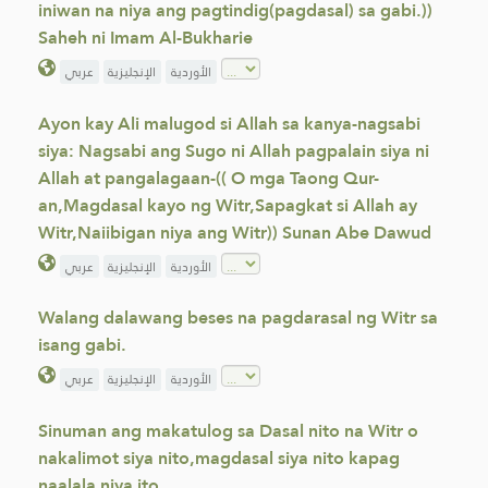
iniwan na niya ang pagtindig(pagdasal) sa gabi.))
Saheh ni Imam Al-Bukharie
الأوردية
الإنجليزية
عربي
Ayon kay Ali malugod si Allah sa kanya-nagsabi
siya: Nagsabi ang Sugo ni Allah pagpalain siya ni
Allah at pangalagaan-(( O mga Taong Qur-
an,Magdasal kayo ng Witr,Sapagkat si Allah ay
Witr,Naiibigan niya ang Witr)) Sunan Abe Dawud
الأوردية
الإنجليزية
عربي
Walang dalawang beses na pagdarasal ng Witr sa
isang gabi.
الأوردية
الإنجليزية
عربي
Sinuman ang makatulog sa Dasal nito na Witr o
nakalimot siya nito,magdasal siya nito kapag
naalala niya ito.