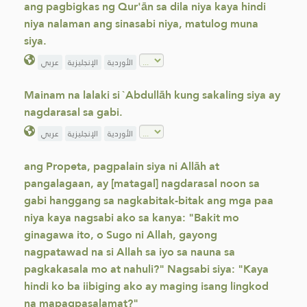
ang pagbigkas ng Qur'ān sa dila niya kaya hindi
niya nalaman ang sinasabi niya, matulog muna
siya.
الأوردية
الإنجليزية
عربي
Mainam na lalaki si `Abdullāh kung sakaling siya ay
nagdarasal sa gabi.
الأوردية
الإنجليزية
عربي
ang Propeta, pagpalain siya ni Allāh at
pangalagaan, ay [matagal] nagdarasal noon sa
gabi hanggang sa nagkabitak-bitak ang mga paa
niya kaya nagsabi ako sa kanya: "Bakit mo
ginagawa ito, o Sugo ni Allah, gayong
nagpatawad na si Allah sa iyo sa nauna sa
pagkakasala mo at nahuli?" Nagsabi siya: "Kaya
hindi ko ba iibiging ako ay maging isang lingkod
na mapagpasalamat?"