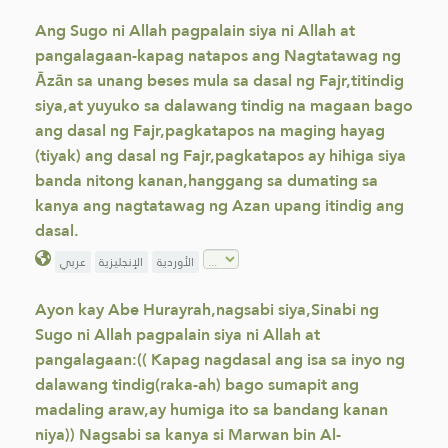
Ang Sugo ni Allah pagpalain siya ni Allah at
pangalagaan-kapag natapos ang Nagtatawag ng
Āzān sa unang beses mula sa dasal ng Fajr,titindig
siya,at yuyuko sa dalawang tindig na magaan bago
ang dasal ng Fajr,pagkatapos na maging hayag
(tiyak) ang dasal ng Fajr,pagkatapos ay hihiga siya
banda nitong kanan,hanggang sa dumating sa
kanya ang nagtatawag ng Azan upang itindig ang
dasal.
الأوردية
الإنجليزية
عربي
Ayon kay Abe Hurayrah,nagsabi siya,Sinabi ng
Sugo ni Allah pagpalain siya ni Allah at
pangalagaan:(( Kapag nagdasal ang isa sa inyo ng
dalawang tindig(raka-ah) bago sumapit ang
madaling araw,ay humiga ito sa bandang kanan
niya)) Nagsabi sa kanya si Marwan bin Al-