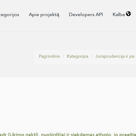
tegorijos
Apie projektą
Developers API
Kalba
Pagrindinis
Kategorijos
Jurisprudencija ir jos
adr (Likimo naktį), nuoširdžiai ir siekdamas atlygio, jo praeit