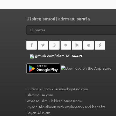
Užsiregistruoti į adresatų sąrašą
github.com/IslamHouse-API
QuranEnc.com
-
TerminologyEnc.com
IslamHouse.com
What Muslim Children Must Know
Riyadh Al-Salheen with explanation and benefits
Bayan Al-Islam