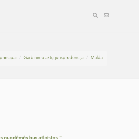
 principai
Garbinimo aktų jurisprudencija
Malda
ies nuodėmės bus atleistos.“