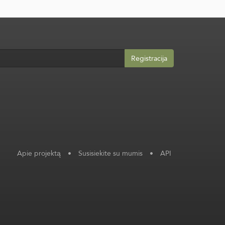
Registracija
Apie projektą
•
Susisiekite su mumis
•
API