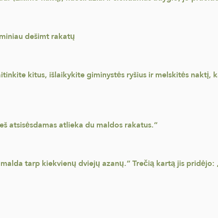
iminiau dešimt rakatų
nkite kitus, išlaikykite giminystės ryšius ir melskitės naktį, k
rieš atsisėsdamas atlieka du maldos rakatus.“
malda tarp kiekvienų dviejų azanų.“ Trečią kartą jis pridėjo: