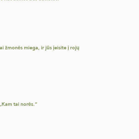
ai žmonės miega, ir jūs įeisite į rojų
 „Kam tai norės.“