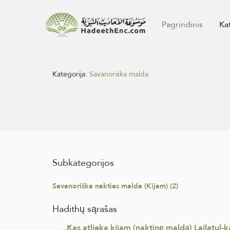
Pagrindinis
Ka
Kategorija:
Savanoriška malda
Subkategorijos
Savanoriška nakties malda (Kijam) (2)
Hadithų sąrašas
„Kas atlieka kijam (naktinę maldą) Lailatul-k