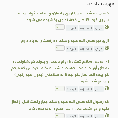
فهرست احادیث
کسی که شب قدر را از روی ایمان، و به امید ثواب زنده
سپرى كرد، گناهان گذشته وی بخشیده می شود
عربي
الإنجليزية
الأوردية
از پیامبر صلی الله علیه وسلم ده رکعت را به یاد دارم
عربي
الإنجليزية
الأوردية
ای مردم، سلام گفتن را رواج دهيد، و پيوند خويشاوندی را
به جای آوريد، و غذا بدهيد، و شب هنگام، درحالی که مردم
خوابيده اند، نماز بخوانيد تا به سلامتی (بدون هیچ رنجی)
وارد بهشت شويد
عربي
الإنجليزية
الأوردية
که رسول الله صلی الله علیه وسلم چهار رکعت قبل از نماز
ظهر و دو رکعت قبل از نماز صبح را ترک نمی کرد
عربي
الإنجليزية
الأوردية