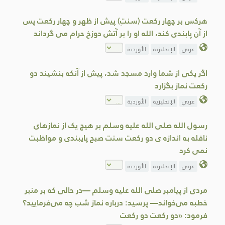
هرکس بر چهار رکعت (سنتِ) پيش از ظهر و چهار رکعت پس
از آن پابندی کند، الله او را بر آتش دوزخ حرام می گرداند
عربي
الإنجليزية
الأوردية
اگر یکی از شما وارد مسجد شد، پیش از آنکه بنشیند دو
رکعت نماز بگزارد
عربي
الإنجليزية
الأوردية
رسول الله صلى الله عليه وسلم بر هيچ يک از نمازهای
نافله به اندازه ی دو رکعت سنت صبح پايبندی و مواظبت
نمی کرد
عربي
الإنجليزية
الأوردية
مردی از پیامبر صلى الله عليه وسلم —در حالی که بر منبر
خطبه می‌خواند— پرسید: درباره نماز شب چه می‌فرمایید؟
فرمود: «دو رکعت دو رکعت