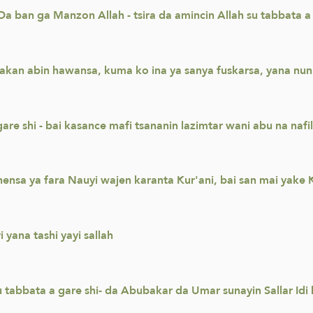
 ban ga Manzon Allah - tsira da amincin Allah su tabbata a g
 akan abin hawansa, kuma ko ina ya sanya fuskarsa, yana nu
are shi - bai kasance mafi tsananin lazimtar wani abu na nafilo
shensa ya fara Nauyi wajen karanta Kur'ani, bai san mai yak
 yana tashi yayi sallah
u tabbata a gare shi- da Abubakar da Umar sunayin Sallar Idi