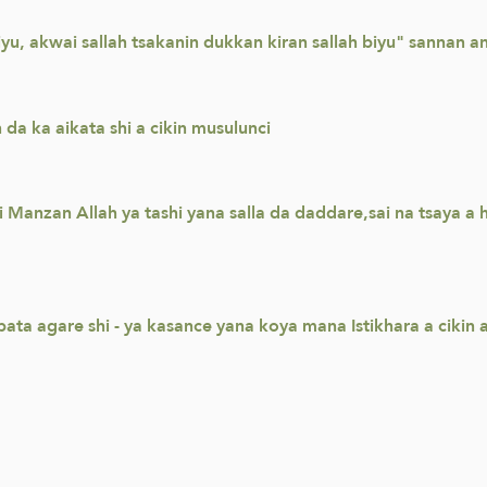
iyu, akwai sallah tsakanin dukkan kiran sallah biyu" sannan 
n da ka aikata shi a cikin musulunci
zan Allah ya tashi yana salla da daddare,sai na tsaya a ha
bbata agare shi - ya kasance yana koya mana Istikhara a cik