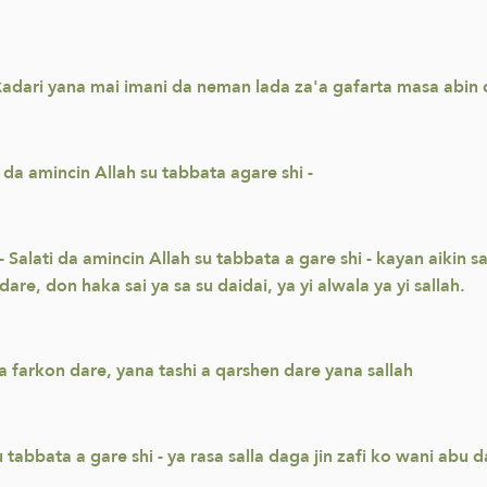
 ƙadari yana mai imani da neman lada za'a gafarta masa abin
da amincin Allah su tabbata agare shi -
alati da amincin Allah su tabbata a gare shi - kayan aikin sa
re, don haka sai ya sa su daidai, ya yi alwala ya yi sallah.
farkon dare, yana tashi a qarshen dare yana sallah
 tabbata a gare shi - ya rasa salla daga jin zafi ko wani abu