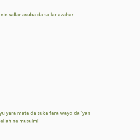
in sallar asuba da sallar azahar
iyu yara mata da suka fara wayo da `yan
sallah na musulmi