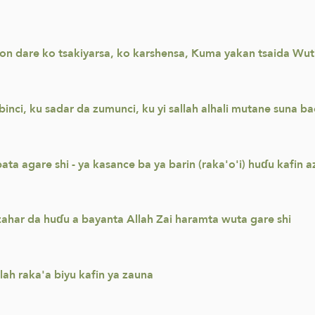
on dare ko tsakiyarsa, ko karshensa, Kuma yakan tsaida Wut
inci, ku sadar da zumunci, ku yi sallah alhali mutane suna bac
ata agare shi - ya kasance ba ya barin (raka'o'i) huɗu kafin a
zahar da huɗu a bayanta Allah Zai haramta wuta gare shi
llah raka'a biyu kafin ya zauna