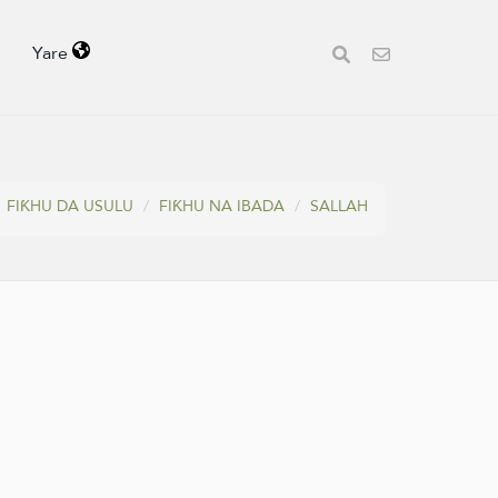
Yare
FIƘHU DA USULU
FIƘHU NA IBADA
SALLAH