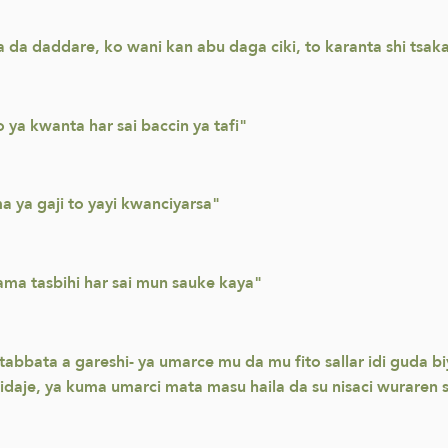
 da daddare, ko wani kan abu daga ciki, to karanta shi tsakan
o ya kwanta har sai baccin ya tafi"
a ya gaji to yayi kwanciyarsa"
a tasbihi har sai mun sauke kaya"
 tabbata a gareshi- ya umarce mu da mu fito sallar idi guda b
idaje, ya kuma umarci mata masu haila da su nisaci wuraren 