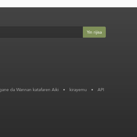
Yin rijisa
ane da Wannan katafaren Aiki
•
kirayemu
•
API