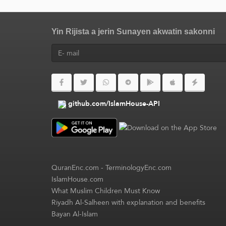
Yin Rijista a jerin Sunayen akwatin sakonni
github.com/IslamHouse-API
QuranEnc.com
-
TerminologyEnc.com
IslamHouse.com
What Muslim Children Must Know
Riyadh Al-Salheen with explanation and benefits
Bayan Al-Islam