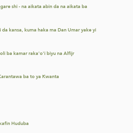
are shi - na aikata abin da na aikata ba
ni da kansa, kuma haka ma Dan Umar yake yi
li ba kamar raka'o'i biyu na Alfijr
e Karantawa ba to ya Kwanta
 kafin Huduba