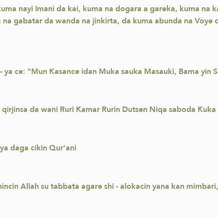
kuma nayi Imani da kai, kuma na dogara a gareka, kuma na
 na gabatar da wanda na jinkirta, da kuma abunda na Voye d
i- ya ce: "Mun Kasance idan Muka sauka Masauki, Bama yin S
 qirjinsa da wani Ruri Kamar Rurin Dutsen Niqa saboda Kuk
ya daga cikin Qur'ani
cin Allah su tabbata agare shi - alokacin yana kan mimbari, 