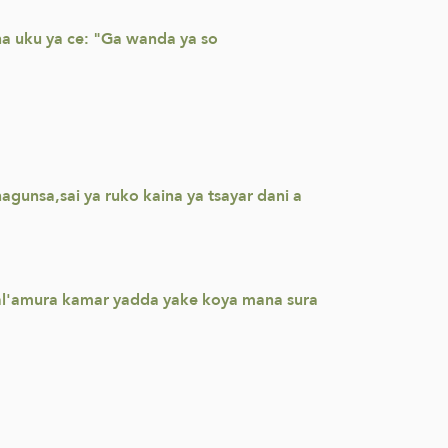
ana uku ya ce: "Ga wanda ya so
gunsa,sai ya ruko kaina ya tsayar dani a
in al'amura kamar yadda yake koya mana sura