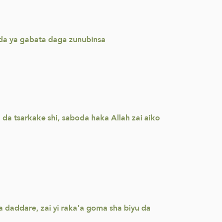
 da ya gabata daga zunubinsa
 da tsarkake shi, saboda haka Allah zai aiko
 da daddare, zai yi raka’a goma sha biyu da