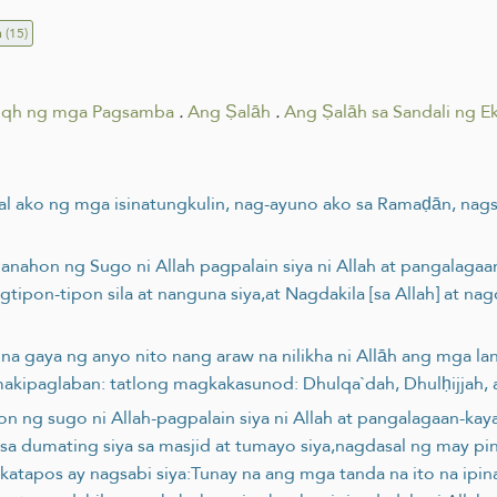
n
(15)
iqh ng mga Pagsamba
.
Ang Ṣalāh
.
Ang Ṣalāh sa Sandali ng E
al ako ng mga isinatungkulin, nag-ayuno ako sa Ramaḍān, nag
 panahon ng Sugo ni Allah pagpalain siya ni Allah at pangala
pon-tipon sila at nanguna siya,at Nagdakila [sa Allah] at nagd
 na gaya ng anyo nito nang araw na nilikha ni Allāh ang mga l
makipaglaban: tatlong magkakasunod: Dhulqa`dah, Dhulḥijjah,
n ng sugo ni Allah-pagpalain siya ni Allah at pangalagaan-kaya
sa dumating siya sa masjid at tumayo siya,nagdasal ng may 
gkatapos ay nagsabi siya:Tunay na ang mga tanda na ito na ipin