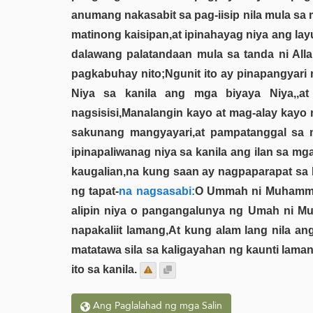
anumang nakasabit sa pag-iisip nila mula sa 
matinong kaisipan,at ipinahayag niya ang lay
dalawang palatandaan mula sa tanda ni Allah
pagkabuhay nito;Ngunit ito ay pinapangyari 
Niya sa kanila ang mga biyaya Niya,,at 
nagsisisi,Manalangin kayo at mag-alay kay
sakunang mangyayari,at pampatanggal sa m
ipinapaliwanag niya sa kanila ang ilan sa m
kaugalian,na kung saan ay nagpaparapat sa P
ng tapat-
na nagsasabi:
O Ummah ni Muhammad,
alipin niya o pangangalunya ng Umah ni Mu
napakaliit lamang,At kung alam lang nila ang
matatawa sila sa kaligayahan ng kaunti lamang
ito sa kanila.
Ang Paglalahad ng mga Salin