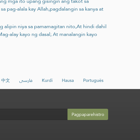
 ang mga ito upang gisingin ang takot sa
a pag-alala kay Allah,pagdalangin sa kanya at
g alipin niya sa pamamagitan nito,At hindi dahil
 Mag-alay kayo ng dasal; At manalangin kayo
中文
فارسی
Kurdî
Hausa
Português
Pagpaparehistro