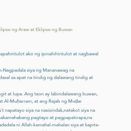
klipse ng Araw at Eklipse ng Buwan
sapahintulot ako ng ipinahihintulot at nagbawal
gaan-Nagpadala siya ng Mananawag na
asal sa apat na tindig ng dalawang tindig at
angit at lupa. Ang taon ay labindalawang buwan,
 at Al-Muḥarram, at ang Rajab ng Muḍar
`t napatayo siya na nasisindak,natakot siya na
pinakamahabang pagtayo at pagpapatirapa,na
adadala ni Allah-kamahal-mahalan siya at kapita-