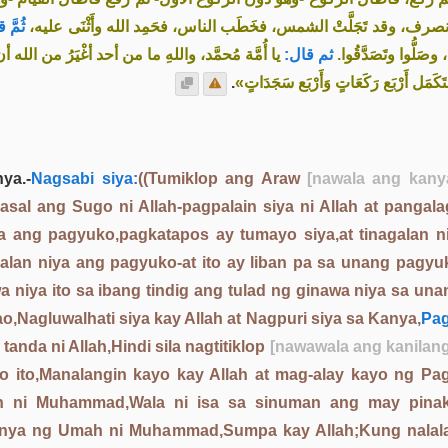
نصرف، وقد تَجَلَّتْ الشمس، فخَطَب الناس، فحَمِد الله وأَثْنَى عليه
ثُمَّ:
، وصَلُّوا وتَصَدَّقُوا
ثم قال:
يا أُمَّة مُحمَّد، واللهِ ما من أحد أغْيَرُ من الله أن ي
.
«َمَل أَرْبَع رَكَعَاتٍ وَأَرْبَع سَجَدَاتٍ
ya.-
Nagsabi siya:
((Tumiklop ang Araw
[nawala ang kany
asal ang Sugo ni Allah-pagpalain siya ni Allah at panga
a ang pagyuko,pagkatapos ay tumayo siya,at tinagalan n
alan niya ang pagyuko-at ito ay liban pa sa unang pagyuk
niya ito sa ibang tindig ang tulad ng ginawa niya sa una
,Nagluwalhati siya kay Allah at Nagpuri siya sa Kanya,
Pag
nda ni Allah,Hindi sila nagtitiklop
[nawawala ang kanilang
yo ito,Manalangin kayo kay Allah at mag-alay kayo ng 
i Muhammad,Wala ni isa sa sinuman ang may pinakam
unya ng Umah ni Muhammad,Sumpa kay Allah;Kung nalal