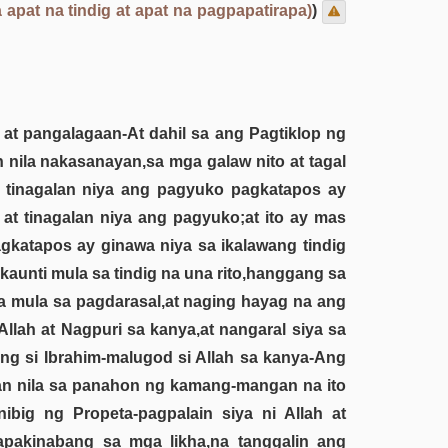
 apat na tindig at apat na pagpapatirapa)
)
 at pangalagaan-At dahil sa ang Pagtiklop ng
n nila nakasanayan,sa mga galaw nito at tagal
t tinagalan niya ang pagyuko pagkatapos ay
t tinagalan niya ang pagyuko;at ito ay mas
gkatapos ay ginawa niya sa ikalawang tindig
a kaunti mula sa tindig na una rito,hanggang sa
ya mula sa pagdarasal,at naging hayag na ang
llah at Nagpuri sa kanya,at nangaral siya sa
ng si Ibrahim-malugod si Allah sa kanya-Ang
lian nila sa panahon ng kamang-mangan na ito
ibig ng Propeta-pagpalain siya ni Allah at
pakinabang sa mga likha,na tanggalin ang