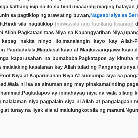
mga kathang isip na ito,na hindi maaaring maging batayan
unin sa pagtiklop ng araw at ng buwan,
Nagsabi siya sa Ser
,Hindi sila nagtitiklop
[nawawala ang kanilang liwanag]
d
ni Allah-Pagkataas-taas Niya sa Kapangyarihan Niya,upang 
kapag nakita ninyo ito,manalangin kayo kay Allah-P
o ng Pagdadakila;Magdasal kayo at Magkawanggawa kayo,d
ga kaparusahan na bumababa.Pagkatapos ay kinuha niy
ga malalaking kasalanan kay Allah tulad ng Pangangalunya
oot Niya at Kaparusahan Niya,At sumumpa siya sa pangang
Wala ni isa sa sinuman ang may pinakamatinding pagses
hammad.Pagkatapos ay ipinahayag niya na wala silang ka
 nalalaman niya-pagpalain siya ni Allah at pangalagaan-ma
,at tunay na iiyak sila at malulungkot sila ng marami,Ngun