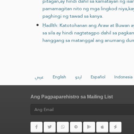
pitagan,ay hindi dahil sa kamatayan ng isa
pamamagitan nito ng mga lingkod niya,kay
paghingi ng tawad sa kanya.
Ḥadīth: Katotohanan ang Araw at Buwan ay
sa sila ay hindi nagtatagpo dahil sa pagk
hanggang sa matanggal ang anumang dumat
عربي
English
اردو
Español
Indonesia
Ang Pagpaparehistro sa Mailing List