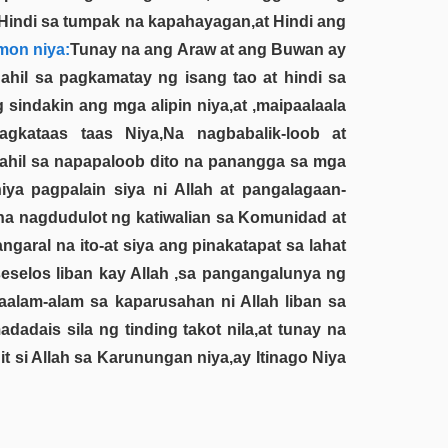
 ,Hindi sa tumpak na kapahayagan,at Hindi ang
mon niya:
Tunay na ang Araw at ang Buwan ay
ahil sa pagkamatay ng isang tao at hindi sa
sindakin ang mga alipin niya,at ,maipaalaala
agkataas taas Niya,Na nagbabalik-loob at
ahil sa napapaloob dito na panangga sa mga
a pagpalain siya ni Allah at pangalagaan-
,na nagdudulot ng katiwalian sa Komunidad at
aral na ito-at siya ang pinakatapat sa lahat
elos liban kay Allah ,sa pangangalunya ng
alam-alam sa kaparusahan ni Allah liban sa
dadais sila ng tinding takot nila,at tunay na
it si Allah sa Karunungan niya,ay Itinago Niya