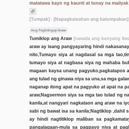
matatawa kayo ng kaunti at tunay na maiiya
[Tumpak]
- [Napagkaisahan ang katumpakan]
Ang Pagbibigay-linaw
Tumiklop ang Araw
[nawala ang kanyang liw
araw ay isang pangyayaring hindi nakasanayan
nito,Tumayo siya at nagdasal sa mga tao,t
tumayo siya at nagbasa siya ng mahaba buk
magaan kaysa unang pagyuko,pagkatapos ay n
ang tulad ng ginawa niya sa una,sa mga galaw n
naganap itong apat na pagyuko at apat na pa
araw,Nagsermon siya sa mga tao tulad ng nak
kanila,at nangyari nagkataon ang araw na i
sabi ng bawat isa sa kanila;Nagtiklop ,dahi
ay hindi nagtitiklop maliban sa pagkamata
pangalagaan-mula sa pagpayo niya at pag