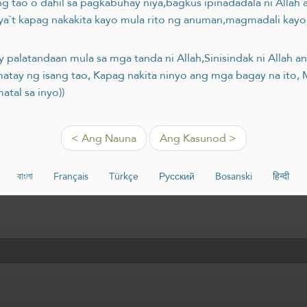
ng tao o dahil sa pagkabuhay niya,bagkus ipinadadala ni Allah
a`t kapag nakakita kayo mula rito ng anuman,magmadali kayo s
 palatandaan mula sa mga tanda ni Allah,Sinisindak ni Allah an
amatay ng isang tao, Kapag nakita ninyo ang mga bagay na ito,
al sa inyo))
< Ang Nauna
Ang Kasunod >
বাংলা
Français
Türkçe
Русский
Bosanski
हिन्दी