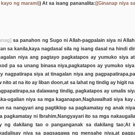
k kayo ng marami)
) At sa isang pananalita:
((Ginanap niya sa
anag]
sa panahon ng Sugo ni Allah-pagpalain siya ni Allah
 sa kanila,kaya nagdasal sila ng isang dasal na hindi di
inagalan niya ang pagtayo pagkatapos ay yumuko siya a
od pa sa unang binasa niya,pagkatapos ay yumuko siya a
agpatirapa siya at tinagalan niya ang pagpapatirapa,pa
ito at na ito ay liban doon,at sa lahat ng tindig ay higit n
gpapatirapa,sa dalawang tindig, pagkatapos ay umalis si
a-ugalian niya sa mga kaganapan,Nagluwalhati siya kay A
yon na nangyari ang pagtiklop sa pagkamatay ng anak niya
l sa pagkamatay ni Ibrahim,Nangyayari ito sa mga nakauga
y ng dakilang tao o panganganak sa dakilang tao;At in
kadalisay niya sa pagsagawa ng mensahe niya,at pagpa