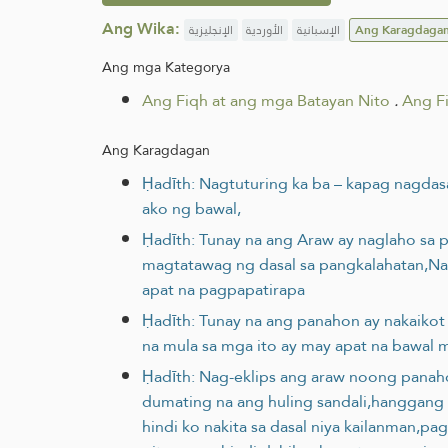
Ang Wika:
الإنجليزية
الأوردية
الإسبانية
Ang Karagdaga
Ang mga Kategorya
Ang Fiqh at ang mga Batayan Nito
.
Ang F
Ang Karagdagan
Ḥadīth: Nagtuturing ka ba – kapag nagdas
ako ng bawal,
Ḥadīth: Tunay na ang Araw ay naglaho sa
magtatawag ng dasal sa pangkalahatan,Nagti
apat na pagpapatirapa
Ḥadīth: Tunay na ang panahon ay nakaikot
na mula sa mga ito ay may apat na bawal 
Ḥadīth: Nag-eklips ang araw noong panaho
dumating na ang huling sandali,hanggang 
hindi ko nakita sa dasal niya kailanman,pa