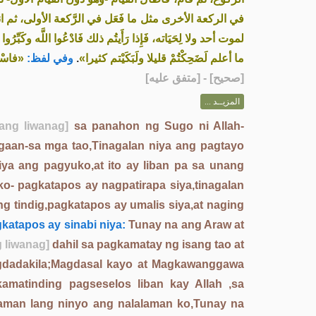
في الركعة الأخرى مثل ما فَعَل في الرَّكعة الأولى، ثم ا،
لموت أحد ولا لِحَيَاته، فَإِذا رَأَيتُم ذلك فَادْعُوا اللَّه وكَبِّرُوا .
فاسْتَك»
وفي لفظ:
.
ما أعلم لَضَحِكْتُمْ قليلا ولَبَكَيْتم كثيرا»
] - [متفق عليه]
صحيح
[
المزيــد ...
ang liwanag]
sa panahon ng Sugo ni Allah-
lagaan-sa mga tao,Tinagalan niya ang pagtayo
iya ang pagyuko,at ito ay liban pa sa unang
o- pagkatapos ay nagpatirapa siya,tinagalan
ng tindig,pagkatapos ay umalis siya,at naging
katapos ay sinabi niya:
Tunay na ang Araw at
 liwanag]
dahil sa pagkamatay ng isang tao at
Pagdadakila;Magdasal kayo at Magkawanggawa
atinding pagseselos liban kay Allah ,sa
aman lang ninyo ang nalalaman ko,Tunay na