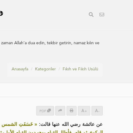
 zaman Allah’a dua edin, tekbir getirin, namaz kılın ve
Anasayfa
Kategoriler
Fıkıh ve Fıkıh Usûlü
PDF
+
-
عن عائشة رضي الله عنها قالت:
خَسَفَتِ الشمس على
الركوع، ثم قام، فأطال القيام -وهو دون القيام الأول-