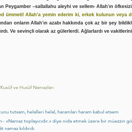
n Peygamber –sallallahu aleyhi ve sellem- Allah’ın öfkesizi
ümmeti! Allah'a yemin ederim ki, erkek kulunun veya diş
ndan onların Allah’ın azabı hakkında çok az bir şey bildikl
lırdı. Ve sevinçli olarak az gülerlerdi. Ağlarlardı ve vakitleri
Kusûf ve Husûf Namazları
unu tutsam, helalleri helal, haramları haram kabul etsem
lem-: «Namaz toplayıcıdır.» diye nida etmek üzere bir müezzin g
ât namaz kıldırdı.