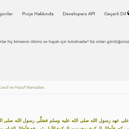
goriler
Proje Hakkında
Developers API
Geçerli Dil
nlar hiç kimsenin ölümü ve hayatı için tutulmazlar! Siz onları gördüğünüz
Kusûf ve Husûf Namazları
.
 عهد رسول الله صلى الله عليه وسلم فصَلَّى رسول الله صلى الله 
 ثم ركع، فأطال الركوع -وهو دون الركوع الأول- ثم رفع فأطال القيام -