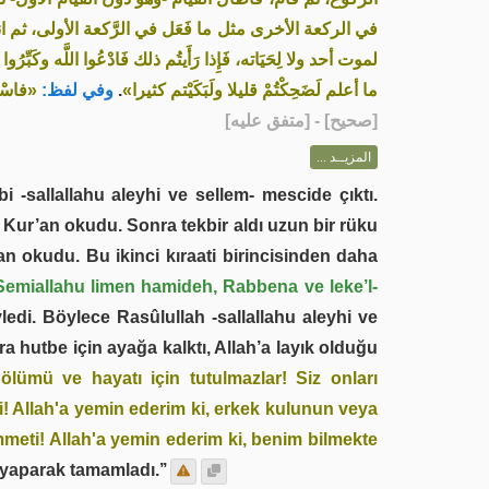
في الركعة الأخرى مثل ما فَعَل في الرَّكعة الأولى، ثم ا،
لموت أحد ولا لِحَيَاته، فَإِذا رَأَيتُم ذلك فَادْعُوا اللَّه وكَبِّرُوا .
فاسْتَك»
وفي لفظ:
.
ما أعلم لَضَحِكْتُمْ قليلا ولَبَكَيْتم كثيرا»
] - [متفق عليه]
صحيح
[
المزيــد ...
 -sallallahu aleyhi ve sellem- mescide çıktı.
le Kur’an okudu. Sonra tekbir aldı uzun bir rüku
n okudu. Bu ikinci kıraati birincisinden daha
Semiallahu limen hamideh, Rabbena ve leke’l-
ledi. Böylece Rasûlullah -sallallahu aleyhi ve
 hutbe için ayağa kalktı, Allah’a layık olduğu
ölümü ve hayatı için tutulmazlar! Siz onları
Allah'a yemin ederim ki, erkek kulunun veya
meti! Allah'a yemin ederim ki, benim bilmekte
 yaparak tamamladı.’’