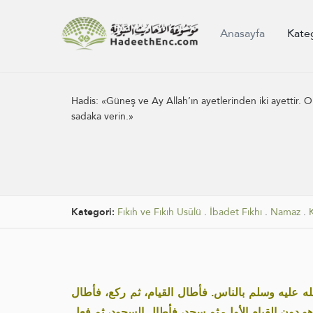
Anasayfa
Kate
Hadis:
«Güneş ve Ay Allah’ın ayetlerinden iki ayettir. O
sadaka verin.»
Kategori:
Fıkıh ve Fıkıh Usûlü
.
İbadet Fıkhı
.
Namaz
.
« عليه وسلم بالناس. فأطال القيام، ثم ركع، فأطال
وهو دون القيام الأول- ثم سجد، فأطال السجود، ثم فعل