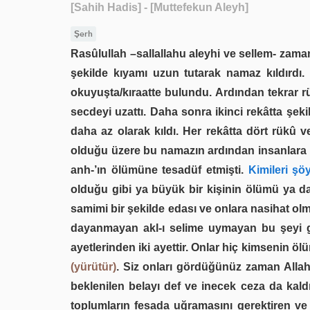
[Sahih Hadis]
- [Muttefekun Aleyh]
Şerh
Rasûlullah –sallallahu aleyhi ve sellem- zaman
şekilde kıyamı uzun tutarak namaz kıldırdı.
okuyuşta/kıraatte bulundu. Ardından tekrar r
secdeyi uzattı. Daha sonra ikinci rekâtta şeki
daha az olarak kıldı. Her rekâtta dört rükû 
olduğu üzere bu namazın ardından insanlara hu
anh-’ın ölümüne tesadüf etmişti.
Kimileri şöy
olduğu gibi ya büyük bir kişinin ölümü ya da
samimi bir şekilde edası ve onlara nasihat olm
dayanmayan akl-ı selime uymayan bu şeyi g
ayetlerinden iki ayettir. Onlar hiç kimsenin ölü
(yürütür)
. Siz onları gördüğünüz zaman Allah 
beklenilen belayı def ve inecek ceza da kald
toplumların fesada uğramasını gerektiren ve a