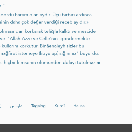
r.”
n dördü haram olan aydır. Üçü birbiri ardınca
sinin daha çok değer verdiği receb ayıdır.»
ol­masından korkarak telâşla kalktı ve mescide
 ve: "Allah-Azze ve Celle'nin- göndermekte
kul­larını korkutur. Binâenaleyh sizler bu
ağfiret istemeye (koyulup) sığınınız" buyurdu.
ikisi hiçbir kimsenin ölümün­den dolayı tutulmazlar.
文
فارسی
Tagalog
Kurdî
Hausa