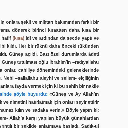
n onlara şekli ve miktarı bakımından farklı bir
yama dönerek birinci kıraatten daha kısa bir
 hafif
(kısa)
idi ve ardından da secde yaptı ve
 gibi kıldı. Her bir rüknü daha önceki rükünden
ldı. Güneş açıldı. Bazı özel durumlarda âdeti
. Güneş tutulması oğlu İbrahim’in –radıyallahu
a onlar, cahiliye dönemindeki geleneklerinde
ebi –sallallahu aleyhi ve sellem- elçiliğinin
anlara fayda vermek için ki bu sahih bir nakile
sinde şöyle buyurdu:
«Güneş ve Ay Allah’ın
ve nimetini hatırlatmak için onları seyir ettirir
namaz kılın ve sadaka verin.» Böyle yapın ki;
llem- Allah’a karşı yapılan büyük günahlardan
ıntılı bir şekilde anlatmaya başladı. Sadık-ul