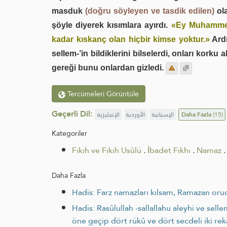
masduk
(doğru söyleyen ve tasdik edilen)
ola
şöyle diyerek kısımlara ayırdı.
«Ey Muhammed 
kadar kıskanç olan hiçbir kimse yoktur.»
Ardı
sellem-’in bildiklerini bilselerdi, onları korku a
gereği bunu onlardan gizledi.
Tercümeleri Görüntüle
Geçerli Dil:
الإنجليزية
الأوردية
الإسبانية
Daha Fazla
(15)
Kategoriler
Fıkıh ve Fıkıh Usûlü
.
İbadet Fıkhı
.
Namaz
.
Daha Fazla
Hadis: Farz namazları kılsam, Ramazan oruc
Hadis: Rasûlullah -sallallahu aleyhi ve sel
öne geçip dört rükû ve dört secdeli iki rek