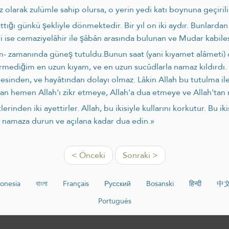
z olarak zulümle sahip olursa, o yerin yedi katı boynuna geçirili
attığı günkü şekliyle dönmektedir. Bir yıl on iki aydır. Bunlarda
ri ise cemaziyelâhir ile şâbân arasında bulunan ve Mudar kabile
lem- zamanında güneş tutuldu.Bunun saat (yani kıyamet alâmeti) 
örmediğim en uzun kıyam, ve en uzun sucûdlarla namaz kıldırdı.
­sinden, ve hayâtından dolayı olmaz. Lâkin Allah bu tutulma ile 
n hemen Allah'ı zikr etmeye, Allah'a dua etmeye ve Allah'tan m
lerinden iki ayettirler. Allah, bu ikisiyle kullarını korkutur. Bu 
n namaza durun ve açılana kadar dua edin.»
< Önceki
Sonraki >
onesia
বাংলা
Français
Русский
Bosanski
हिन्दी
中
Português