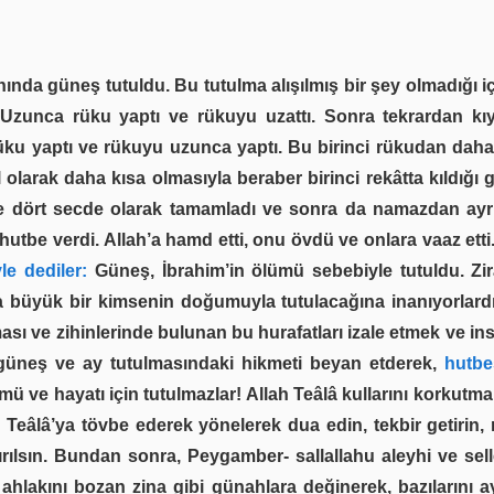
ında güneş tutuldu. Bu tutulma alışılmış bir şey olmadığı içi
 Uzunca rüku yaptı ve rükuyu uzattı. Sonra tekrardan kı
üku yaptı ve rükuyu uzunca yaptı. Bu birinci rükudan daha
l olarak daha kısa olmasıyla beraber birinci rekâtta kıldığı
ve dört secde olarak tamamladı ve sonra da namazdan ayrı
tbe verdi. Allah’a hamd etti, onu övdü ve onlara vaaz etti
le dediler:
Güneş, İbrahim’in ölümü sebebiyle tutuldu. Zir
 büyük bir kimsenin doğumuyla tutulacağına inanıyorlardı. N
ası ve zihinlerinde bulunan bu hurafatları izale etmek ve ins
üneş ve ay tutulmasındaki hikmeti beyan etderek,
hutbe
mü ve hayatı için tutulmazlar! Allah Teâlâ kullarını korkutmak 
Teâlâ’ya tövbe ederek yönelerek dua edin, tekbir getirin, 
ırılsın. Bundan sonra, Peygamber- sallallahu aleyhi ve se
hlakını bozan zina gibi günahlara değinerek, bazılarını ayr