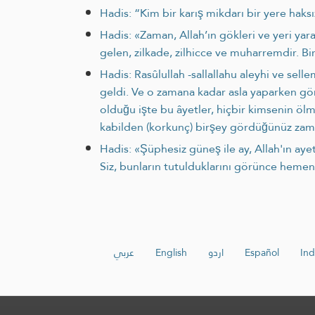
Hadis: “Kim bir karış mikdarı bir yere haksı
Hadis: «Zaman, Allah’ın gökleri ve yeri yar
gelen, zilkade, zilhicce ve muharremdir. Bi
Hadis: Rasûlullah -sallallahu aleyhi ve sel
gel­di. Ve o zamana kadar asla yaparken g
olduğu işte bu âyetler, hiçbir kimsenin ölme
kabilden (korkunç) birşey gördüğünüz zama
Hadis: «Şüphesiz güneş ile ay, Allah'ın ayet­
Siz, bunların tutulduklarını görünce heme
عربي
English
اردو
Español
Ind