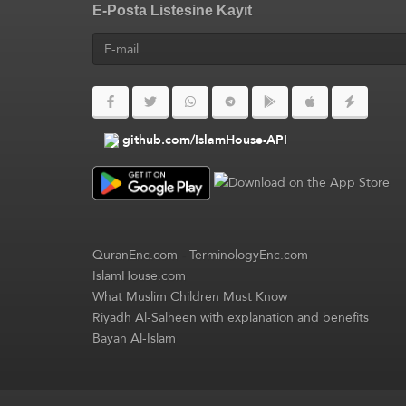
E-Posta Listesine Kayıt
github.com/IslamHouse-API
QuranEnc.com
-
TerminologyEnc.com
IslamHouse.com
What Muslim Children Must Know
Riyadh Al-Salheen with explanation and benefits
Bayan Al-Islam