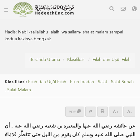
Hadis:
Nabi -ṣallallāhu 'alaihi wa sallam- shalat malam sampai
kedua kakinya bengkak
Beranda Utama
Klasifikasi
Fikih dan Uṣūl Fikih
Klasifikasi:
Fikih dan Uṣūl Fikih
.
Fikih Ibadah
.
Salat
.
Salat Sunah
.
Salat Malam
.
PDF
+
-
عن عائشة رضي الله عنها والمغيرة بن شعبة رضي الله عنه : أن
النبي صلى الله عليه وسلم كان يقوم من الليل حتى تَتَفَطَّرَ قَدَمَاهُ