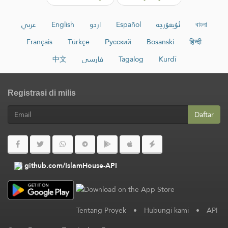
عربي
English
اردو
Español
ئۇيغۇرچە
বাংলা
Français
Türkçe
Русский
Bosanski
हिन्दी
中文
فارسی
Tagalog
Kurdî
Registrasi di milis
Daftar
github.com/IslamHouse-API
Tentang Proyek
•
Hubungi kami
•
API