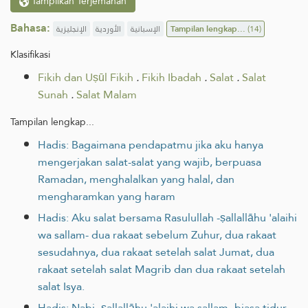
Tampilkan Terjemahan
Bahasa:
الإنجليزية
الأوردية
الإسبانية
Tampilan lengkap...
(14)
Klasifikasi
Fikih dan Uṣūl Fikih
.
Fikih Ibadah
.
Salat
.
Salat
Sunah
.
Salat Malam
Tampilan lengkap...
Hadis: Bagaimana pendapatmu jika aku hanya
mengerjakan salat-salat yang wajib, berpuasa
Ramadan, menghalalkan yang halal, dan
mengharamkan yang haram
Hadis: Aku salat bersama Rasulullah -ṣallallāhu 'alaihi
wa sallam- dua rakaat sebelum Zuhur, dua rakaat
sesudahnya, dua rakaat setelah salat Jumat, dua
rakaat setelah salat Magrib dan dua rakaat setelah
salat Isya.
Hadis: Nabi -ṣallallāhu 'alaihi wa sallam- biasa tidur