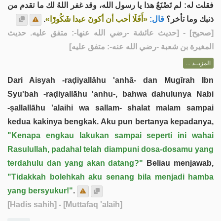
فقلت له: لم تَصْنَعُ هذا يا رسول الله، وقد غفر اللهُ لك ما تقدم من
.
«أَفَلَا أحب أن أكونَ عبدا شَكُورًا»
قال:
ذنبك وما تأخر؟
] - [حديث عائشة -رضي الله عنها-: متفق عليه. حديث
صحيح
[
المغيرة بن شعبة -رضي الله عنه-: متفق عليه]
المزيــد ...
Dari Aisyah -raḍiyallāhu 'anhā- dan Mugīrah Ibn
Syu'bah -raḍiyallāhu 'anhu-, bahwa dahulunya Nabi
-ṣallallāhu 'alaihi wa sallam- shalat malam sampai
kedua kakinya bengkak. Aku pun bertanya kepadanya,
"Kenapa engkau lakukan sampai seperti ini wahai
Rasulullah, padahal telah diampuni dosa-dosamu yang
terdahulu dan yang akan datang?"
Beliau menjawab,
"Tidakkah bolehkah aku senang bila menjadi hamba
yang bersyukur!"
.
[Hadis sahih]
- [Muttafaq 'alaih]