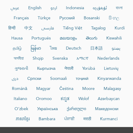
عربي
English
اردو
Indonesia
ئۇيغۇرچە
বাংলা
Français
Türkçe
Русский
Bosanski
සිංහල
हिन्दी
中文
فارسی
Tiếng Việt
Tagalog
Kurdî
Hausa
Português
മലയാളം
తెలుగు
Kiswahili
தமிழ்
မြန်မာ
ไทย
Deutsch
日本語
پښتو
অসমীয়া
Shqip
Svenska
አማርኛ
Nederlands
ગુજરાતી
Кыргызча
नेपाली
Yorùbá
Lietuvių
دری
Српски
Soomaali
тоҷикӣ
Kinyarwanda
Română
Magyar
Čeština
Moore
Malagasy
Italiano
Oromoo
ಕನ್ನಡ
Wolof
Azərbaycan
O‘zbek
Українська
ქართული
Македонски
ភាសាខ្មែរ
Bambara
ਪੰਜਾਬੀ
मराठी
Kurmancî