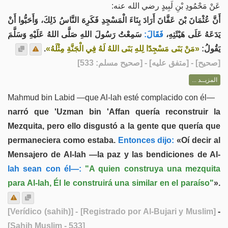
عَنْ ‌مَحْمُودِ بْنِ لَبِيدٍ رضي الله عنه:
أَنَّ ‌عُثْمَانَ بْنَ عَفَّانَ أَرَادَ بِنَاءَ الْمَسْجِدِ فَكَرِهَ النَّاسُ ذَلِكَ، وَأَحَبُّوا أَنْ
يَدَعَهُ عَلَى هَيْئَتِهِ،
فَقَالَ:
سَمِعْتُ رَسُولَ اللهِ صَلَّى اللهُ عَلَيْهِ وَسَلَّمَ
.
«مَنْ بَنَى مَسْجِدًا لِلهِ بَنَى اللهُ لَهُ فِي الْجَنَّةِ مِثْلَهُ»
يَقُولُ:
] - [متفق عليه] - [صحيح مسلم: 533]
صحيح
[
المزيــد ...
Mahmud bin Labid —que Al-lah esté complacido con él—
narró que 'Uzman bin 'Affan quería reconstruir la
Mezquita, pero ello disgustó a la gente que quería que
permaneciera como estaba.
Entonces dijo:
«Oí decir al
Mensajero de Al-lah —la paz y las bendiciones de Al-
lah sean con él—:
"A quien construya una mezquita
para Al-lah, Él le construirá una similar en el paraíso"
».
[Verídico (sahih)]
- [Registrado por Al-Bujari y Muslim]
-
[Sahih Muslim - 533]