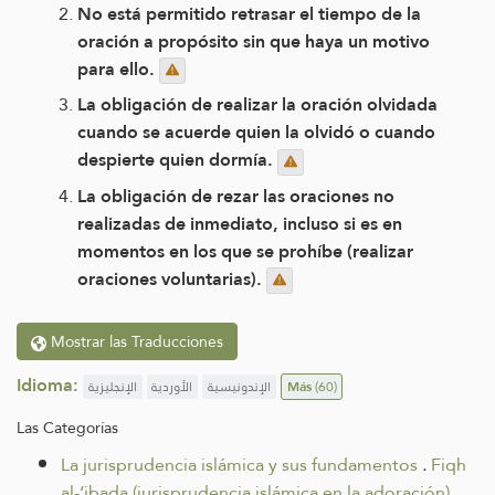
No está permitido retrasar el tiempo de la
oración a propósito sin que haya un motivo
para ello.
La obligación de realizar la oración olvidada
cuando se acuerde quien la olvidó o cuando
despierte quien dormía.
La obligación de rezar las oraciones no
realizadas de inmediato, incluso si es en
momentos en los que se prohíbe (realizar
oraciones voluntarias).
Mostrar las Traducciones
Idioma:
الإنجليزية
الأوردية
الإندونيسية
Más
(60)
Las Categorías
La jurisprudencia islámica y sus fundamentos
.
Fiqh
al-‘ibada (jurisprudencia islámica en la adoración).
.