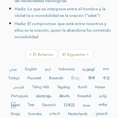
las necesidades fisiológicas.
Hadiz: Lo que se interpone entre el hombre y la
idolatría e incredulidad es la oración ("salat")
Hadiz: El compromiso que está entre nosotros y
ellos es la oración; quien la abandona ha cometido
incredulidad
< El Anterior
El Siguiente >
عربي
English
اردو
Indonesia
ئۇيغۇرچە
বাংলা
Türkçe
Русский
Bosanski
සිංහල
हिन्दी
中文
فارسی
Tiếng Việt
Tagalog
Kurdî
Hausa
Português
മലയാളം
తెలుగు
Kiswahili
தமிழ்
မြန်မာ
ไทย
Deutsch
日本語
پښتو
অসমীয়া
Shqip
Svenska
አማርኛ
Nederlands
ગુજરાતી