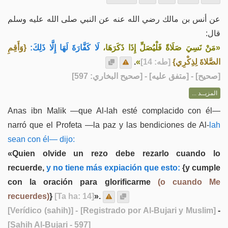
عن أنس بن مالك رضي الله عنه عن النبي صلى الله عليه وسلم
قال:
«مَنْ نَسِيَ صَلَاةً فَلْيُصَلِّ إِذَا ذَكَرَهَا،
لَا كَفَّارَةَ لَهَا إِلَّا ذَلِكَ:
{وَأَقِمِ
.
»
[طه: 14]
الصَّلاةَ لِذِكْرِي}
] - [متفق عليه] - [صحيح البخاري: 597]
صحيح
[
المزيــد ...
Anas ibn Malik —que Al-lah esté complacido con él—
narró que el Profeta —la paz y las bendiciones de Al-
lah
sean con él— dijo:
«Quien olvide un rezo debe rezarlo cuando lo
recuerde,
y no tiene más expiación que esto:
{y cumple
con la oración para glorificarme
(o cuando Me
recuerdes)
}
[Ta ha: 14]
».
[Verídico (sahih)]
- [Registrado por Al-Bujari y Muslim]
-
[Sahih Al-Bujari - 597]