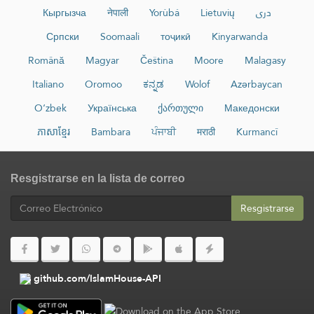
Кыргызча
नेपाली
Yorùbá
Lietuvių
دری
Српски
Soomaali
тоҷикӣ
Kinyarwanda
Română
Magyar
Čeština
Moore
Malagasy
Italiano
Oromoo
ಕನ್ನಡ
Wolof
Azərbaycan
O‘zbek
Українська
ქართული
Македонски
ភាសាខ្មែរ
Bambara
ਪੰਜਾਬੀ
मराठी
Kurmancî
Resgistrarse en la lista de correo
Resgistrarse
github.com/IslamHouse-API