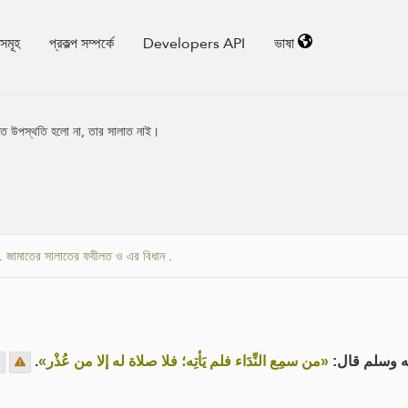
িসমূহ
প্রকল্প সম্পর্কে
Developers API
ভাষা
আতে উপস্থতি হলো না, তার সালাত নাই।
.
জামাতের সালাতের ফযীলত ও এর বিধান
.
.
«من سمِع النِّدَاء فلم يَأتِه؛ فلا صلاة له إلا من عُذْر»
يه وسلم قال