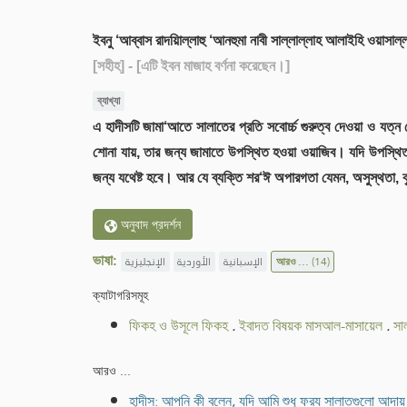
ইবনু ‘আব্বাস রাদয়িাল্লাহু ‘আনহুমা নাবী সাল্লাল্লাহ আলাইহি ওয়াস
[সহীহ]
- [এটি ইবন মাজাহ বর্ণনা করেছেন।]
ব্যাখ্যা
এ হাদীসটি জামা‘আতে সালাতের প্রতি সবোর্চ্চ গুরুত্ব দেওয়া ও যত্ন
শোনা যায়, তার জন্য জামাতে উপস্থিত হওয়া ওয়াজিব। যদি উপস্থিত
জন্য যথেষ্ট হবে। আর যে ব্যক্তি শর‘ঈ অপারগতা যেমন, অসুস্থতা, 
অনুবাদ প্রদর্শন
ভাষা:
الإنجليزية
الأوردية
الإسبانية
আরও ...
(14)
ক্যাটাগরিসমূহ
ফিকহ ও উসূলে ফিকহ
.
ইবাদত বিষয়ক মাসআল-মাসায়েল
.
সা
আরও ...
হাদীস: আপনি কী বলেন, যদি আমি শুধু ফরয সালাতগুলো আদায় ক