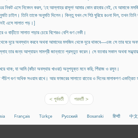
-এর নিকট এসে নিবেদন করল, ‘হে আল্লাহর রাসূল! আমার কোন রাহবার নেই, যে আমাকে মসজিদ
নুমতি চাইল। তিনি তাকে অনুমতি দিলেন। কিন্তু যখন সে পিঠ ঘুরিয়ে রওনা দিল, তখন তিনি
সজিদেই এসে সালাত পড়।]
জারে ও বাড়ীতে সালাত পড়ার চেয়ে বিশেরও বেশি গুণ নেকী।
াদের থেকে দূরে অবস্থান করবে অথবা আমাদের মসজিদ থেকে দূরে থাকবে—এবং সে তার ঘরে অ
আল্লাহ তার জন্য আপ্যায়ন সামগ্রী জান্নাতে প্রস্তুত করেন। সে যতবার সকাল অথবা সন্ধ
য়ে থাক; যা আমি (কাঁচা অবস্থায় খাওয়া) অনুপযুক্ত মনে করি; পিঁয়াজ ও রসুন।
ে পঁচিশ গুণ অধিক সওয়াব রাখে। আর ফাজরের সালাতে রাতের ও দিনের মালাকগণ একত্রিত
< পূর্ববর্তী
পরবর্তী >
sia
Français
Türkçe
Русский
Bosanski
हिन्दी
中文