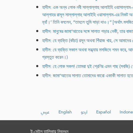
হাদীস: এক অন্ধ লোক নবী সাল্লাল্লাহু আলাইহি ওয়াসাল্লাম
আল্লাহর রাসূল সাল্লাল্লাহু আলাইহি ওয়াসাল্লাম-এর নিকট অ
হ্যাঁ।’ তিনি বললেন, ‘‘তাহলে তুমি সাড়া দাও।’’ [অর্থাৎ ম
হাদীস: মানুষের জামা‘আতের সঙ্গে সালাত পড়ার নেকী, তার বা
হাদীস: যে ব্যক্তি (কাঁচা) রসূন অথবা পিঁয়াজ খায়, সে আম
হাদীস: যে ব্যক্তি সকাল অথবা সন্ধ্যায় মসজিদে গমন করে, 
প্রস্তুত করেন।)
হাদীস: হে লোক সকল! তোমরা দুই শ্রেণির এমন গাছ (সবজি) খে
হাদীস: জামা‘আতের সালাত তোমাদের কারো একাকী সালাত হত
عربي
English
اردو
Español
Indone
ই-মেইল তালিকায় নিবন্ধন