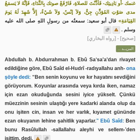
غنمك -أو بَادِيتِك- فَأذَّنْتَ للصلاةِ، فَارْفَعْ صوتك بِالنِّدَاءِ، فَإنَّهُ لا يَسمَعُ
مدى صَوْتِ المُؤذِّنِ جِنٌّ، وَلاَ إنْسٌ، وَلاَ شَيْءٌ، إِلاَّ شَهِدَ لَهُ يَومَ
القِيَامَةِ»
قال أبو سعيد: سمعتُه من رسولِ اللهِ صلى الله عليه
وسلم .
] - [رواه البخاري]
صحيح
[
المزيــد ...
Abdullah b. Abdurrahman b. Ebû Sa‘sa'a'dan rivayet
edildiğine göre, Ebû Saîd el-Hudrî -radıyallahu anh-
ona
şöyle dedi:
“Ben senin koyunu ve kır hayatını sevdiğini
görüyorum. Koyunlar arasında veya kırda iken, namaz
için ezan okuduğunda sesini iyice yükselt. Çünkü
müezzinin sesinin ulaştığı yere kadarki alanda olup da
onu işiten cin, insan ve her varlık, kıyamet gününde
ezan okuyanın lehine şahitlik yaparlar.
” Ebû Saîd:
Ben
bunu Rasûlullah -sallallahu aleyhi ve sellem-’den
işittim, dedi.