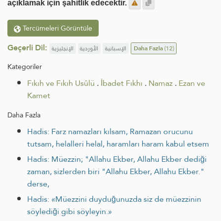
açıklamak için şahitlik edecektir.
Tercümeleri Görüntüle
Geçerli Dil:
الإنجليزية
الأوردية
الإسبانية
Daha Fazla
(12)
Kategoriler
Fıkıh ve Fıkıh Usûlü
.
İbadet Fıkhı
.
Namaz
.
Ezan ve
Kamet
Daha Fazla
Hadis: Farz namazları kılsam, Ramazan orucunu
tutsam, helalleri helal, haramları haram kabul etsem
Hadis: Müezzin; "Allahu Ekber, Allahu Ekber dediği
zaman, sizlerden biri "Allahu Ekber, Allahu Ekber."
derse,
Hadis: «Müezzini duyduğunuzda siz de müezzinin
söylediği gibi söyleyin.»