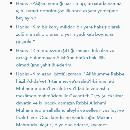
Hadis: «Akşam yemeği hazır olup, bu sırada namaz
için ikamet getirilmişse ilk ön­ce akşam yemeğine
başlayın.»
Hadis: “Kim bir karış mikdarı bir yere haksız olarak
zulümle sahip olursa, o yerin yedi katı boynuna
geçirilir.”
Hadis: “Kim müezzini işittiği zaman: Tek olan ve
ortağı bulunmayan Allah’tan başka hak ilâh
olmadığına şahitlik ederim
Hadis: «Kim ezanı işittiği zaman: "Allâhumme Rabbe
hâzihi’d-da‘veti’t-tâmme, ve’s-salâti’l-kâ’ime, âti
Muhammedeni’l-vesilete ve’l-fadîle veb'ashu
makâmen mahmûdeni’llezî vaadteh." (Ey şu eksiksiz
davetin ve kılınacak namazın Rabbi Allahım!
Muhammed'e-sallallahu aleyhi ve sellem- vesîleyi ve
fazîleti ver. Onu, kendisine vaadettiğin Makâm-ı
Mahmûda ulaştır.) diye dua ederse, kıyamet