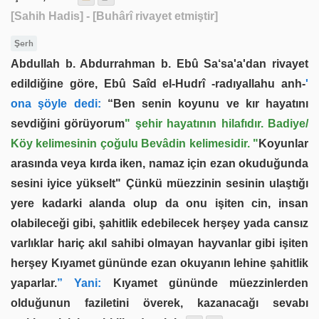
[Sahih Hadis]
- [Buhârî rivayet etmiştir]
Şerh
Abdullah b. Abdurrahman b. Ebû Sa‘sa'a'dan rivayet
edildiğine göre, Ebû Saîd el-Hudrî -radıyallahu anh-
'
ona şöyle dedi:
“Ben senin koyunu ve kır hayatını
sevdiğini görüyorum
" şehir hayatının hilafıdır. Badiye/
Köy kelimesinin çoğulu Bevâdin kelimesidir. "
Koyunlar
arasında veya kırda iken, namaz için ezan okuduğunda
sesini iyice yükselt" Çünkü müezzinin sesinin ulaştığı
yere kadarki alanda olup da onu işiten cin, insan
olabileceği gibi, şahitlik edebilecek herşey yada cansız
varlıklar hariç akıl sahibi olmayan hayvanlar gibi işiten
herşey Kıyamet gününde ezan okuyanın lehine şahitlik
yaparlar.
” Yani:
Kıyamet gününde müezzinlerden
olduğunun faziletini överek, kazanacağı sevabı