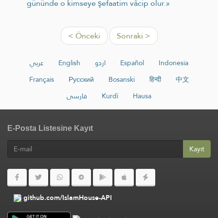
gününde o kimseye şefaatim vâcip olur.»
< Önceki
Sonraki >
عربي
English
اردو
Español
Indonesia
Français
Русский
Bosanski
हिन्दी
中文
فارسی
Kurdî
Hausa
E-Posta Listesine Kayıt
Kayıt
github.com/IslamHouse-API