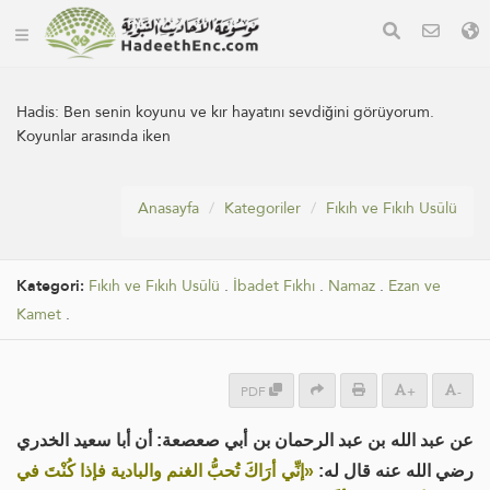
Hadis:
Ben senin koyunu ve kır hayatını sevdiğini görüyorum.
Koyunlar arasında iken
Anasayfa
Kategoriler
Fıkıh ve Fıkıh Usûlü
Kategori:
Fıkıh ve Fıkıh Usûlü
.
İbadet Fıkhı
.
Namaz
.
Ezan ve
Kamet
.
PDF
+
-
عن عبد الله بن عبد الرحمان بن أبي صعصعة: أن أبا سعيد الخدري
رضي الله عنه قال له:
«إنِّي أرَاكَ تُحبُّ الغنم والبادية فإذا كُنْتَ في