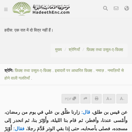
हदीस:
एक रात में दो वित्र नहीं हैं।
मुख्य
श्रेणियाँ
फ़िक़्ह तथा उसूल-ए-फ़िक़्ह
श्रेणि:
फ़िक़्ह तथा उसूल-ए-फ़िक़्ह
.
इबादतों पर आधारित फ़िक़्ह
.
नमाज़
.
नमाज़ियों से
होने वाली गलतियाँ
.
PDF
+
-
عن قيس بن طلق،
قال:
زارنا طلْق بن علي في يوم من رمضان،
وأَمْسى عندنا، وأفطر، ثم قام بنا الليلة، وأَوْتَرَ بنا، ثم انحدر إلى
مسجده، فصلى بأصحابه، حتى إذا بقي الوتر قَدَّمَ رجلا،
فقال:
أَوْتِرْ