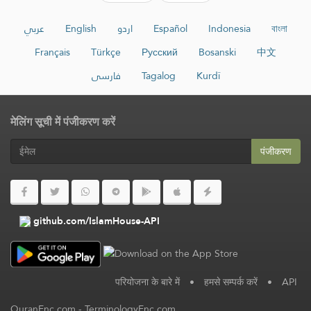
عربي
English
اردو
Español
Indonesia
বাংলা
Français
Türkçe
Русский
Bosanski
中文
فارسی
Tagalog
Kurdî
मेलिंग सूची में पंजीकरण करें
पंजीकरण
github.com/IslamHouse-API
परियोजना के बारे में
•
हमसे सम्पर्क करें
•
API
QuranEnc.com
-
TerminologyEnc.com