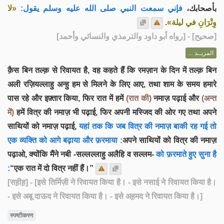
بأصحابك،
فإني سمعت النبي صلى الله عليه وسلم يقول:
«لا
.
وِتْرَانِ في ليلة»
] - [رواه أبو داود والترمذي والنسائي وأحمد]
صحيح
[
المزيــد ...
क़ैस बिन तल्क़ से रिवायत है, वह कहते हैं कि रमज़ान के दिन में तल्क़ बिन
अली रज़ियल्लाहु अन्हु हम से मिलने के लिए आए, तथा शाम के समय हमारे
पास रहे और इफ़्तार किया, फिर रात में हमें
(रात की)
नमाज़ पढ़ाई और
(अन्त
में)
हमें वित्र की नमाज़ भी पढ़ाई, फिर अपनी मस्जिद की ओर गए तथा अपने
साथियों को नमाज़ पढ़ाई,
यहां तक कि जब वित्र की नमाज़ बाकी रह गई तो
एक व्यक्ति को आगे बढ़ाया और फ़रमाया :
अपने साथियों को वित्र की नमाज़
पढ़ाओ, क्योंकि मैंने नबी -सल्लल्लाहु अलैहि व सल्लम-
को फ़रमाते हुए सुना है
:
“एक रात में दो वित्र नहीं हैं।”
[सह़ीह़]
- [इसे तिर्मिज़ी ने रिवायत किया है। - इसे नसाई ने रिवायत किया है।
- इसे अबू दाऊद ने रिवायत किया है। - इसे अह़मद ने रिवायत किया है।]
स्पष्टीकरण