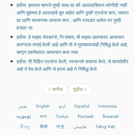
हदीस: इस्लाम म्हणजे तुम्ही साक्ष द्या की अल्लाहशिवाय कोणीही नाही
आणि मुहम्मद हे अल्लाहचे दूत आहेत आणि तुम्ही प्रार्थना करा, जकात
द्या आणि रमजानचा उपवास करा , आणि परवडत असेल तर तुम्ही
हजला जा
हदीस: हे माझ्या सेवकांनो, निःसंशय, मी माझ्या आत्म्यावर अत्याचार
करण्यास मनाई केली आहे आणि मी ते तुमच्यामध्येही निषिद्ध केले आहे,
म्हणून एकमेकांवर अत्याचार करू नका
हदीस: मी विहित प्रार्थना केली, रमजानचे उपवास केले, जे कायदेशीर
आहे ते वैध केले आणि जे हराम आहे ते निषिद्ध केले
< मागील
पुढील >
عربي
English
اردو
Español
Indonesia
ئۇيغۇرچە
বাংলা
Türkçe
Русский
Bosanski
සිංහල
हिन्दी
中文
فارسی
Tiếng Việt