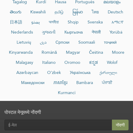
Tagalog
Kurdî
Hausa
Português
മലയാളം
తెలుగు
Kiswahili
தமிழ்
မြန်မာ
ไทย
Deutsch
日本語
پښتو
অসমীয়া
Shqip
Svenska
አማርኛ
Nederlands
ગુજરાતી
Кыргызча
नेपाली
Yorùbá
Lietuvių
دری
Српски
Soomaali
тоҷикӣ
Kinyarwanda
Română
Magyar
Čeština
Moore
Malagasy
Italiano
Oromoo
ಕನ್ನಡ
Wolof
Azərbaycan
O‘zbek
Українська
ქართული
Македонски
ភាសាខ្មែរ
Bambara
ਪੰਜਾਬੀ
Kurmancî
पोस्टल मेनूमध्ये नोंदणी
नोंदणी