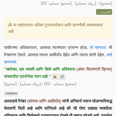
] - [رواه مسلم] - [صحيح مسلم: 82]
صحيح
[
المزيــد ...
या भाषांतराला अधिक पुनरावलोकन आणि छाननीची आवश्यकता
आहे.
जाबीरच्या अधिकारावर, अल्लाह त्याच्यावर प्रसन्न होऊ,
तो म्हणाला:
मी
पैगंबरांना ऐकले, अल्लाह त्याला आशीर्वाद देईल आणि त्याला शांती देईल,
असे
म्हणायचे:
"खरोखर, एक व्यक्ती आणि शिर्क आणि अविश्वास
(अंतर मिटवणारी क्रिया)
यांच्यातील प्रार्थनेचा त्याग आहे."
[صحيح]
- [رواه مسلم]
-
[صحيح مسلم - 82]
स्पष्टीकरण
अल्लाहचे पैगंबर
(शांतता आणि आशीर्वाद)
यांनी अनिवार्य नमाज सोडण्याविरूद्ध
चेतावणी दिली आहे आणि सांगितले आहे की जी गोष्ट एखाद्या व्यक्तीला
अविश्वास आणि शिर्कमध्ये पडण्यापासून रोखते ती नमाज सोडणे आहे, प्रार्थना