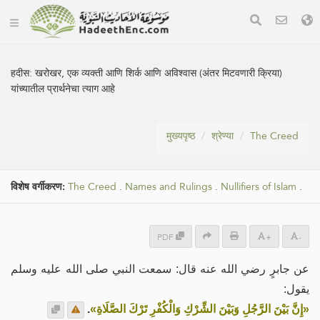
हदीस:
खरोखर, एक व्यक्ती आणि शिर्क आणि अविश्वास (अंतर मिटवणारी क्रिया)
यांच्यातील प्रार्थनेचा त्याग आहे
मुख्यपृष्ठ
श्रेण्या
The Creed
विशेष वर्गीकरण:
The Creed
.
Names and Rulings
.
Nullifiers of Islam
.
PDF
+
-
عن جابرٍ رضي الله عنه قال: سمعت النبي صلى الله عليه وسلم
يقول:
.
«إِنَّ بَيْنَ الرَّجُلِ وَبَيْنَ الشِّرْكِ وَالْكُفْرِ تَرْكَ الصَّلَاةِ»