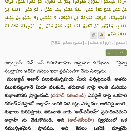
«إِذَا سَمِعْتُمُ الْمُؤَذِّنَ فَقُولُوا مِثْلَ مَا يَقُولُ، ثُمَّ صَلُّوا عَلَيَّ، فَإِنَّهُ
مَنْ صَلَّى عَلَيَّ صَلَاةً صَلَّى اللهُ عَلَيْهِ بِهَا عَشْرًا، ثُمَّ سَلُوا اللهَ لِيَ
الْوَسِيلَةَ، فَإِنَّهَا مَنْزِلَةٌ فِي الْجَنَّةِ، لَا تَنْبَغِي إِلَّا لِعَبْدٍ مِنْ عِبَادِ
اللهِ، وَأَرْجُو أَنْ أَكُونَ أَنَا هُوَ، فَمَنْ سَأَلَ لِيَ الْوَسِيلَةَ حَلَّتْ لَهُ
.
الشَّفَاعَةُ»
] - [رواه مسلم] - [صحيح مسلم: 384]
صحيح
[
المزيــد ...
అబ్దుల్లాహ్ బిన్ ఆస్ రజియల్లాహు అన్హుమా ఉల్లేఖనం : “ప్రవక్త
సల్లల్లాహు అలైహి వసల్లం ఇలా ప్రవచించగా నేను విన్నాను:
“ముఅజ్జిన్ అజాన్ పలుకుతున్నపుడు మీరు విన్నట్లయితే, అతను
పలుకునట్లుగానే మీరూ పలకండి, తరువాత నాపై శాంతి మరియు
శుభాలకొరకు ప్రార్థించండి
(దరూద్ పఠించండి)
ఎవరైతే నాపై ఒకసారి
దరూద్ పఠిస్తాడో, అల్లాహ్ దానికి పది రెట్లు ఎక్కువగా అతనిపై శాంతి,
శుభాలు కురిపిస్తాడు. తరువాత నాకు ‘అల్-వసీలహ్’ ప్రసాదించమని
అల్లాహ్ ను వేడుకొనండి. అది
(అల్-వసీలహ్)
స్వర్గములో ఒక
సమున్నతమైన స్థానము. అది కేవలం ఒకరికి మాత్రమే