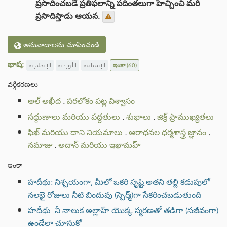
ప్రసాదించబడే ప్రతిఫలాన్ని పదింతలుగా హెచ్చించి మరీ
ప్రసాదిస్తాడు ఆయన.
అనువాదాలను చూపించండి
భాష:
الإنجليزية
الأوردية
الإسبانية
ఇంకా
(60)
వర్గీకరణలు
అల్ అఖీద
.
పరలోకం పట్ల విశ్వాసం
సద్గుణాలు మరియు పద్దతులు
.
శుభాలు
.
జిక్ర్ ప్రాముఖ్యతలు
ఫిఖ్ మరియు దాని నియమాలు
.
ఆరాధనల ధర్మశాస్త్ర జ్ఞానం
.
నమాజు
.
అదాన్ మరియు ఇఖామహ్
ఇంకా
హదీథు: నిశ్చయంగా, మీలో ఒకరి సృష్టి అతని తల్లి కడుపులో
నలభై రోజులు నీటి బిందువు (స్పెర్మ్)గా సేకరించబడుతుంది
హదీథు: నీ నాలుక అల్లాహ్ యొక్క స్మరణతో తడిగా (సజీవంగా)
ఉండేలా చూసుకో