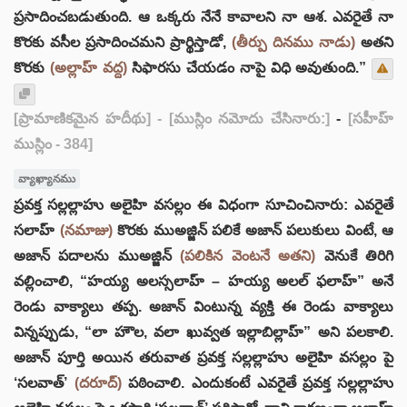
ప్రసాదించబడుతుంది. ఆ ఒక్కరు నేనే కావాలని నా ఆశ. ఎవరైతే నా
కొరకు వసీల ప్రసాదించమని ప్రార్థిస్తాడో,
(తీర్పు దినము నాడు)
అతని
కొరకు
(అల్లాహ్ వద్ద)
సిఫారసు చేయడం నాపై విధి అవుతుంది.”
[ప్రామాణికమైన హదీథు]
- [ముస్లిం నమోదు చేసినారు:]
-
[సహీహ్
ముస్లిం - 384]
వ్యాఖ్యానము
ప్రవక్త సల్లల్లాహు అలైహి వసల్లం ఈ విధంగా సూచించినారు: ఎవరైతే
సలాహ్
(నమాజు)
కొరకు ముఅజ్జిన్ పలికే అజాన్ పలుకులు వింటే, ఆ
అజాన్ పదాలను ముఅజ్జిన్
(పలికిన వెంటనే అతని)
వెనుకే తిరిగి
వల్లించాలి, “హయ్య అలస్సలాహ్ – హయ్య అలల్ ఫలాహ్” అనే
రెండు వాక్యాలు తప్ప. అజాన్ వింటున్న వ్యక్తి ఈ రెండు వాక్యాలు
విన్నప్పుడు, “లా హౌల, వలా ఖువ్వత ఇల్లాబిల్లాహ్” అని పలకాలి.
అజాన్ పూర్తి అయిన తరువాత ప్రవక్త సల్లల్లాహు అలైహి వసల్లం పై
‘సలవాత్’
(దరూద్)
పఠించాలి. ఎందుకంటే ఎవరైతే ప్రవక్త సల్లల్లాహు