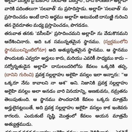
అలైహి వసల్లం పై ఒకసారి ‘సలవాత్’ పఠిస్తారో, దాని కారణంగా అల్లాహ్
వారికి పదింతలుగా ‘సలవాత్’ ను ప్రసాదిస్తాడు. అల్లాహ్ ‘సలవాత్’ ను
ప్రసాదించడం అంటే దాని అర్థము అల్లాహ్ అటువంటి దాసుణ్ణి గురించి
తన దైవదూతల మధ్య ప్రస్తావించడం, పొగడడం.
తరువాత తనకు ‘వసీలహ్’ ప్రసాదించమని అల్లాహ్ ను వేడుకొనమని
ఆదేశించినారు. అది ఒక సమున్నతమైన స్థానము.
(స్వర్గములోని
స్థానములన్నింటిలోనూ)
అది అత్యున్నతమైన స్థానము. ఆ స్థానము
పొందుటకు ఎవ్వరూ అర్హులు కారు, మరియు ఎవరికీ సాధ్యము కాదు –
సర్వోన్నతుడైన అల్లాహ్ దాసులందరిలోను కేవలం ఒక్కరికి తప్ప.
(దానిని గురించి)
ప్రవక్త సల్లల్లాహు అలైహి వసల్లం ఇలా అన్నారు: “ఆ
ఒక్కరూ నేను కావాలని నా ఆశ” అని. నిజానికి ప్రవక్త సల్లల్లాహు
అలైహి వసల్లం అలా అనడం వారి వినయాన్ని, అణకువను, నమ్రతను
తెలుపుతుంది. ఆ స్థానము పొందడానికి కేవలం ఒక్కరు మాత్రమే
అర్హులైనట్లయితే, అది ప్రవక్త సల్లల్లాహు అలైహి వసల్లం కాక ఇంకెవరు
కాగలరు. ఎందుకంటే సృష్ఠి మొత్తంలో కేవలం ఆయన మాత్రమే
అత్యుత్తముడు.