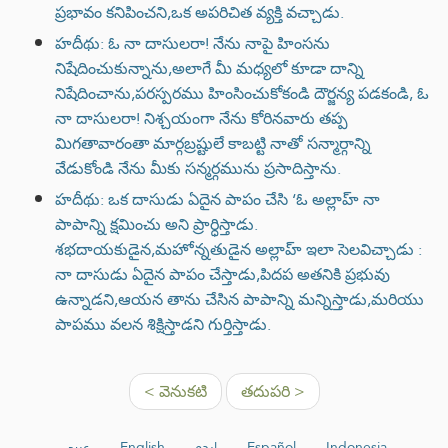
ప్రభావం కనిపించని,ఒక అపరిచిత వ్యక్తి వచ్చాడు.
హదీథు: ఓ నా దాసులరా! నేను నాపై హింసను
నిషేదించుకున్నాను,అలాగే మీ మధ్యలో కూడా దాన్ని
నిషేదించాను,పరస్పరము హింసించుకోకండి దౌర్జన్య పడకండి, ఓ
నా దాసులరా! నిశ్చయంగా నేను కోరినవారు తప్ప
మిగతావారంతా మార్గబ్రష్టులే కాబట్టి నాతో సన్మార్గాన్ని
వేడుకోండి నేను మీకు సన్మర్గమును ప్రసాదిస్తాను.
హదీథు: ఒక దాసుడు ఏదైన పాపం చేసి ‘ఓ అల్లాహ్ నా
పాపాన్ని క్షమించు అని ప్రార్ధిస్తాడు.
శభదాయకుడైన,మహోన్నతుడైన అల్లాహ్ ఇలా సెలవిచ్చాడు :
నా దాసుడు ఏదైన పాపం చేస్తాడు,పిదప అతనికి ప్రభువు
ఉన్నాడని,ఆయన తాను చేసిన పాపాన్ని మన్నిస్తాడు,మరియు
పాపము వలన శిక్షిస్తాడని గుర్తిస్తాడు.
< వెనుకటి
తదుపరి >
عربي
English
اردو
Español
Indonesia