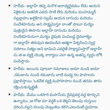
హదీథు: అల్లాహ్ తప్ప మరొక ఆరాధ్యదైవము లేడు ఆయన
ఏకైకుడు అతనికి ఎవరు సాటి లేరు మరియు ముహమ్మద్
సల్లల్లాహు అలైహివ సల్లమ్ ఆయన దాసుడు మరియు
సందేశహరుడు అని సాక్ష్యమిస్తూ దాంతో పాటూ మర్యం
పుత్రుడైన ఈసాను అల్లాహ్ దాసుడు మరియు
సందేశహరుడుగా,మర్యం వైపుకు పంపబడ్డ దైవవాక్యం
గా,అల్లాహ్ తరుపున ఊదబడిన ఆత్మగా విశ్వసించి,స్వర్గ
నరకాలు సత్యం అని భావించి ఎవరైతే సాక్ష్యామిస్తారో అల్లాహ్
సు త ఆ వ్యక్తి యొక్క కార్యాలు ఎలా ఉన్న అతన్ని స్వర్గం లోకి
పంపిస్తాడు.
హదీథు: అయిదు పూటలా నమాజులు జుమా నుండి జుమా
,రమజాను నుండి రమజాను వాటి మధ్య గల పాపాలను
ప్రక్షాలిస్తాయి.‘ఒకవేళ వ్యక్తి మహాపాపాల నుండి తనను తాను
రక్షించుకున్నట్లైతే.
హదీథు: మేము ఒకసారి మహనీయ దైవప్రవక్త వద్ద కూర్చుని
ఉన్నాము ,ఆ రోజు మా వద్దకి ఒక తెల్లని తెలుపు దుస్తులు
ధరించి,నల్లని నలుపు వెంట్రుకలు కలిగి,ఎటువంటి ప్రయాణ