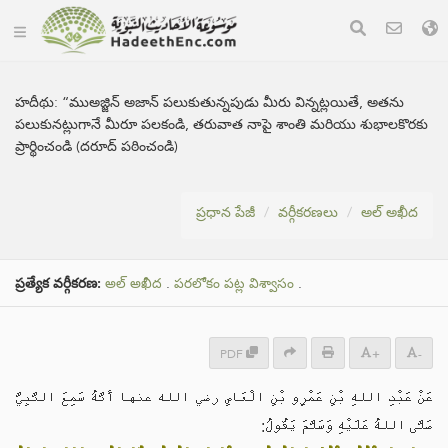
హదీథు:
“ముఅజ్జిన్ అజాన్ పలుకుతున్నపుడు మీరు విన్నట్లయితే, అతను
పలుకునట్లుగానే మీరూ పలకండి, తరువాత నాపై శాంతి మరియు శుభాలకొరకు
ప్రార్థించండి (దరూద్ పఠించండి)
ప్రధాన పేజీ
వర్గీకరణలు
అల్ అఖీద
ప్రత్యేక వర్గీకరణ:
అల్ అఖీద
.
పరలోకం పట్ల విశ్వాసం
.
PDF
+
-
عَنْ ‌عَبْدِ اللهِ بْنِ عَمْرِو بْنِ الْعَاصِ رضي الله عنها أَنَّهُ سَمِعَ النَّبِيَّ
صَلَّى اللهُ عَلَيْهِ وَسَلَّمَ يَقُولُ: