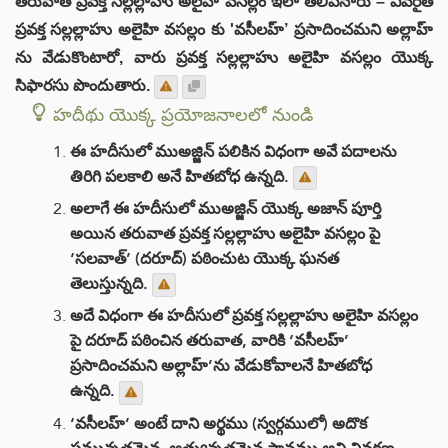
తరువాత ప్రవక్త సల్లల్లాహు అలైహి వసల్లం ఇలా తెలిపినారు – ఎవరైతే
ప్రవక్త సల్లల్లాహు అలైహి వసల్లం కు 'వసీలహ్’ ప్రసాదించమని అల్లాహ్
ను వేడుకొంటారో, వారు ప్రవక్త సల్లల్లాహు అలైహి వసల్లం యొక్క
సిఫారసు పొందుతారు.
హదీథు యొక్క ప్రయోజనాలలో నుండి
ఈ హదీసులో ముఅజ్జిన్ పలికిన విధంగా అవే పదాలను
తిరిగి పలకాలి అనే హితబోధ ఉన్నది.
అలాగే ఈ హదీసులో ముఅజ్జిన్ యొక్క అజాన్ పూర్తి
అయిన తరువాత ప్రవక్త సల్లల్లాహు అలైహి వసల్లం పై
‘సలవాత్’ (దరూద్) పఠించుట యొక్క ఘనత
తెలుస్తున్నది.
అదే విధంగా ఈ హదీసులో ప్రవక్త సల్లల్లాహు అలైహి వసల్లం
పై దరూద్ పఠించిన తరువాత, వారికి ‘వసీలహ్’
ప్రసాదించమని అల్లాహ్’ను వేడుకోవాలనే హితబోధ
ఉన్నది.
‘వసీలహ్’ అంటే దాని అర్థము (స్వర్గములో) అదొక