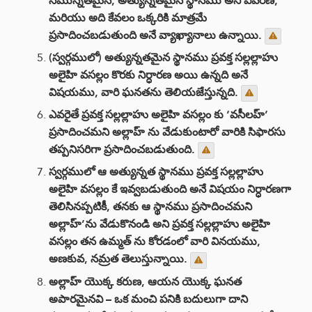
సమున్నతమైన, అత్యున్నతమైన స్థానము అని వివరణ,
మరియు అది కేవలం ఒక్కరికి మాత్రమే
ప్రసాదించబడుతుంది అనే వ్యాఖ్యానాలు ఉన్నాయి.
(స్వర్గములో) అత్యున్నతమైన స్థానము ప్రవక్త సల్లల్లాహు
అలైహి వసల్లం కొరకు నిర్ధారణ అయి ఉన్నది అనే
విషయము, వారి ఘనతను తెలియజేస్తున్నది.
ఎవరైతే ప్రవక్త సల్లల్లాహు అలైహి వసల్లం కు ‘వసీలహ్’
ప్రసాదించమని అల్లాహ్ ను వేడుకుంటారో వారికి సిఫారసు
తప్పనిసరిగా ప్రసాదించబడుతుంది.
స్వర్గములో ఆ అత్యున్నత స్థానము ప్రవక్త సల్లల్లాహు
అలైహి వసల్లం కే ఇవ్వబడుతుంది అనే విషయం నిర్ధారణగా
తెలిసినప్పటికీ, తనకు ఆ స్థానము ప్రసాదించమని
అల్లాహ్’ను వేడుకొనండి అని ప్రవక్త సల్లల్లాహు అలైహి
వసల్లం తన ఉమ్మత్ ను కోరడంలో వారి వినయము,
అణకువ, నమ్రత తెలుస్తున్నాయి.
అల్లాహ్ యొక్క కరుణ, ఆయన యొక్క ఘనత
అపారమైనవి – ఒక మంచి పనికి బదులుగా దాని