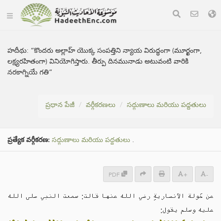
హదీథు:
“కొందరు అల్లాహ్ యొక్క సంపత్తిని న్యాయ విరుద్ధంగా (మూర్ఖంగా,
లక్ష్యరహితంగా) వినియోగిస్తారు. తీర్పు దినమునాడు అటువంటి వారికి
నరకాగ్నియే గతి”
ప్రధాన పేజీ
వర్గీకరణలు
సద్గుణాలు మరియు పద్దతులు
ప్రత్యేక వర్గీకరణ:
సద్గుణాలు మరియు పద్దతులు
.
PDF
+
-
عن خَولة الأنصاريةِ رضي الله عنها قالت: سمعت النبي صلى الله
عليه وسلم يقول: