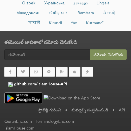
O‘zbek
Українська
ქართული
Lingala
Македонски
ភាសាខ្មែរ
Bambara
ਪੰਜਾਬੀ
मराठी
Kirundi
Yao
Kurmancî
ఈమెయిల్ జాబితాలో నమోదు చేసుకోండి
నమోదు చేసుకోండి
github.com/IslamHouse-API
ప్రాజెక్ట్ గురించి
•
మమ్మల్ని సంప్రదించండి
•
API
QuranEnc.com
-
TerminologyEnc.com
IslamHouse.com