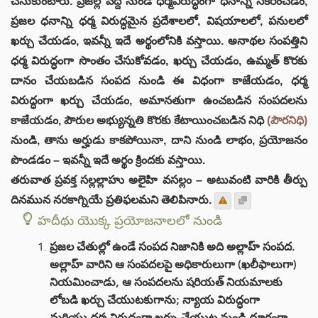
చేసుకుంటారు. ప్రజల్ల వద్ద నుండి ధర్మవిరుద్ధంగా ధనాన్ని సేకరించడం,
ప్రజల ధనాన్ని ధర్మ విరుద్ధమైన ప్రదేశాలలో, విషయాలలో, పనులలో
ఖర్చు చేయడం, ఇవన్నీ ఇదే అర్థంలోనికి వస్తాయి. అనాథల సంపత్తిని
ధర్మ విరుద్ధంగా సొంతం చేసుకోవడం, ఖర్చు చేయడం, ఉమ్మత్ కొరకు
దానం చేయబడిన సంపద నుండి ఈ విధంగా కాజేయడం, ధర్మ
విరుద్ధంగా ఖర్చు చేయడం, అమానతుగా ఉంచబడిన సంపదలను
కాజేయడం, పౌరుల అభ్యున్నతి కొరకు కేటాయించబడిన నిధి
(పౌరనిధి)
నుండి, తాను అర్హుడు కాకపోయినా, దాని నుండి లాభం, ప్రయోజనం
పొండడం – ఇవన్నీ ఇదే అర్థం క్రిందకు వస్తాయి.
తరువాత ప్రవక్త సల్లల్లాహు అలైహి వసల్లం – అటువంటి వారికి తీర్పు
దినమున నరకాగ్నియే ప్రతిఫలమని తెలిపినారు.
హదీథు యొక్క ప్రయోజనాలలో నుండి
ప్రజల చేతుల్లో ఉండే సంపద నిజానికి అది అల్లాహ్ సంపద.
అల్లాహ్ వారిని ఆ సంపదలపై అధికారులుగా (ఖలీఫాలుగా)
నియమించాడు, ఆ సంపదలను షరియత్ నియమాలకు
లోబడి ఖర్చు చేయుటకుగాను; న్యాయ విరుద్ధంగా
మరియు ధర్మ విరుద్ధంగా ఖర్చు చేయుట నుండి దూరంగా