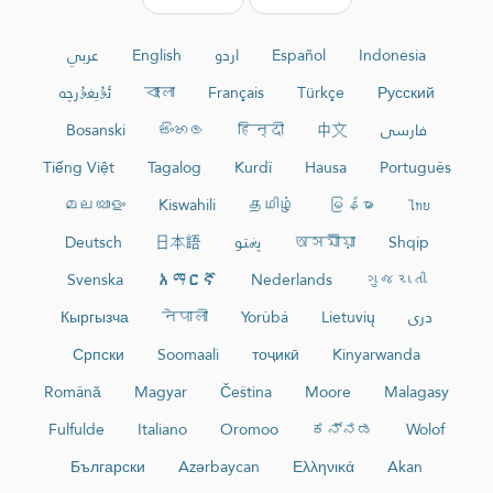
عربي
English
اردو
Español
Indonesia
ئۇيغۇرچە
বাংলা
Français
Türkçe
Русский
Bosanski
සිංහල
हिन्दी
中文
فارسی
Tiếng Việt
Tagalog
Kurdî
Hausa
Português
മലയാളം
Kiswahili
தமிழ்
မြန်မာ
ไทย
Deutsch
日本語
پښتو
অসমীয়া
Shqip
Svenska
አማርኛ
Nederlands
ગુજરાતી
Кыргызча
नेपाली
Yorùbá
Lietuvių
دری
Српски
Soomaali
тоҷикӣ
Kinyarwanda
Română
Magyar
Čeština
Moore
Malagasy
Fulfulde
Italiano
Oromoo
ಕನ್ನಡ
Wolof
Български
Azərbaycan
Ελληνικά
Akan