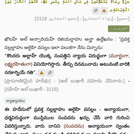
«إِنَّ رِجَالًا يَتَخَوَّضُونَ فِي مَالِ اللهِ بِغَيْرِ حَقٍّ، فَلَهُمُ النَّارُ يَوْمَ
.
الْقِيَامَةِ»
] - [رواه البخاري] - [صحيح البخاري: 3118]
صحيح
[
المزيــد ...
ఖౌలహ్ అల్ అన్సారియహ్ రజియల్లాహు అన్హా ఉల్లేఖనం : “ప్రవక్త
సల్లల్లాహు అలైహి వసల్లం ఇలా పలుకగా నేను విన్నాను:
“కొందరు అల్లాహ్ యొక్క సంపత్తిని న్యాయ విరుద్ధంగా
(మూర్ఖంగా,
లక్ష్యరహితంగా)
వినియోగిస్తారు. తీర్పు దినమునాడు అటువంటి వారికి
నరకాగ్నియే గతి”.
[ప్రామాణికమైన హదీథు]
- [అల్ బుఖారీ నమోదు చేసినారు:]
-
[సహీహ్ అల్ బుఖారీ - 3118]
వ్యాఖ్యానము
ఈ హదీసులో ప్రవక్త సల్లల్లాహు అలైహి వసల్లం - అన్యాయంగా,
ధర్మవిరుద్ధంగా ముస్లిముల సంపదను ఖర్చు చేసే వారి గురించి
వివరిస్తున్నారు. వారు దానిని
(సంపదను)
అన్యాయంగా స్వంతం