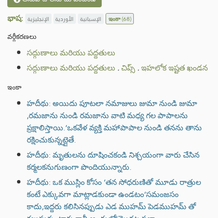
భాష:
الإنجليزية
الأوردية
الإسبانية
ఇంకా
(68)
వర్గీకరణలు
సద్గుణాలు మరియు పద్దతులు
సద్గుణాలు మరియు పద్దతులు
.
చిప్స్
.
ఇహలోక ఇష్టత ఖండన
ఇంకా
హదీథు: అయిదు పూటలా నమాజులు జుమా నుండి జుమా
,రమజాను నుండి రమజాను వాటి మధ్య గల పాపాలను
ప్రక్షాలిస్తాయి.‘ఒకవేళ వ్యక్తి మహాపాపాల నుండి తనను తాను
రక్షించుకున్నట్లైతే.
హదీథు: మృతులను దూషించకండి నిశ్చయంగా వారు చేసిన
కర్మలకనుగుణంగా పొందియున్నారు.
హదీథు: ఒక ముస్లిం కోసం ‘తన సోధరుణితో మూడు రాత్రుల
కంటే ఎక్కువగా మాట్లాడకుండా ఉండటం‘సమంజసం
కాదు,ఇద్దరు కలిసినప్పుడు ఎడ ముహమ్ పెడముహమ్ తో