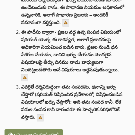
ఉండేటందుకు గాను. ఈ సాధారణ నియమం అధికారంలో
ఉన్నవారికి, అలాగే సాధారణ ప్రజలకు – అందరికీ
సమానంగా వర్తిస్తుంది.
ఈ హదీసు ద్వారా - ప్రజల వద్ద ఉన్న సంపద విషయంలో
షరియత్ యొక్క ఈ కాఠిన్యత, అలాగే ప్రజాధనంపై
అధికారిగా నియమించ బడిన వారు, ప్రజల నుండి ధన
సేకరణ చేయడం, దానిని ఖర్చు చేయడం మొదలైన
విషయాలపై తీర్పు దినము నాడు బాధ్యులుగా
నిలబెట్టబడతారు అనే విషయాలు అర్థమవుతున్నాయి.
ఎవరైతే ధర్మవిరుద్ధంగా తమ సంపదను, ధనాన్ని ఖర్చు
చేస్తారో (షరియత్ నిషేధించిన ప్రదేశాలలో, నిషేధించబడిన
విషయాలలో ఖర్చు చేస్తారో); అది తమ సంపద కానీ, లేక
పరుల సంపద కానీ వారందరూ ఈ హెచ్చరిక పరిధిలోనికే
వస్తారు.
అనువాదాలను చూపించండి