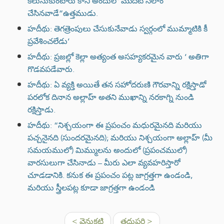
కలుసుకుంటారు కానీ అందులో'మొదట సలాం
చేసినవాడే”ఉత్తముడు.
హదీథు: తెగత్రెంపులు చేసుకునేవాడు స్వర్గంలో ముమ్మాటికి కీ
ప్రవేశించలేడు’
హదీథు: ప్రజల్లో కెల్లా అత్యంత అసహ్యకరమైన వారు ‘ అతిగా
గొడవపడేవారు.
హదీథు: ఏ వ్యక్తి అయితే తన సహోదరుణి గౌరవాన్ని రక్షిస్తాడో
పరలోక దినాన అల్లాహ్ అతని ముఖాన్ని నరకాగ్ని నుండి
రక్షిస్తాడు.
హదీథు: “నిశ్చయంగా ఈ ప్రపంచం మధురమైనది మరియు
పచ్చనైనది (సుందరమైనది); మరియు నిశ్చయంగా అల్లాహ్ (మీ
సమయములో) మిమ్ములను అందులో (ప్రపంచములో)
వారసులుగా చేసినాడు – మీరు ఎలా వ్యవహరిస్తారో
చూడడానికి. కనుక ఈ ప్రపంచం పట్ల జాగ్రత్తగా ఉండండి,
మరియు స్త్రీలపట్ల కూడా జాగ్రత్తగా ఉండండి
< వెనుకటి
తదుపరి >