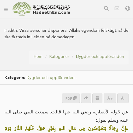
Hadith:
Vissa personer disponerar Allahs egendom felaktigt, så de
ska få träda in i elden på domedagen
Hem
Kategorier
Dygder och uppföranden
Kategorin:
Dygder och uppföranden
.
PDF
+
-
عن خَولة الأنصاريةِ رضي الله عنها قالت: سمعت النبي صلى الله
عليه وسلم يقول:
«إِنَّ رِجَالًا يَتَخَوَّضُونَ فِي مَالِ اللهِ بِغَيْرِ حَقٍّ، فَلَهُمُ النَّارُ يَوْمَ