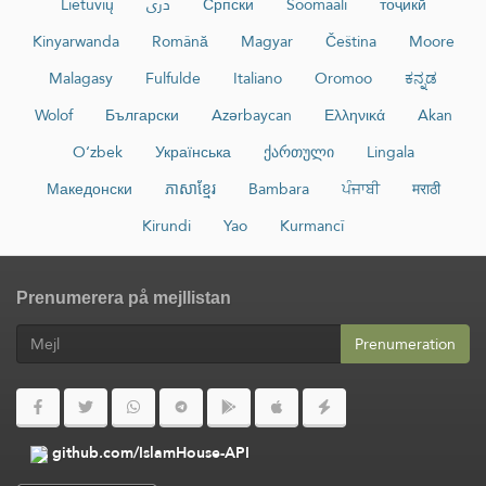
Lietuvių
دری
Српски
Soomaali
тоҷикӣ
Kinyarwanda
Română
Magyar
Čeština
Moore
Malagasy
Fulfulde
Italiano
Oromoo
ಕನ್ನಡ
Wolof
Български
Azərbaycan
Ελληνικά
Akan
O‘zbek
Українська
ქართული
Lingala
Македонски
ភាសាខ្មែរ
Bambara
ਪੰਜਾਬੀ
मराठी
Kirundi
Yao
Kurmancî
Prenumerera på mejllistan
Prenumeration
github.com/IslamHouse-API