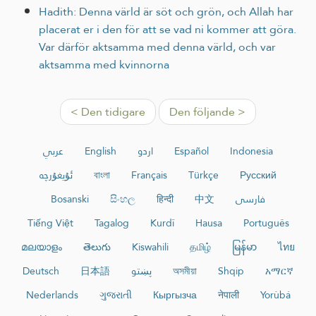
Hadith: Denna värld är söt och grön, och Allah har
placerat er i den för att se vad ni kommer att göra.
Var därför aktsamma med denna värld, och var
aktsamma med kvinnorna
< Den tidigare
Den följande >
عربي
English
اردو
Español
Indonesia
ئۇيغۇرچە
বাংলা
Français
Türkçe
Русский
Bosanski
සිංහල
हिन्दी
中文
فارسی
Tiếng Việt
Tagalog
Kurdî
Hausa
Português
മലയാളം
తెలుగు
Kiswahili
தமிழ்
မြန်မာ
ไทย
Deutsch
日本語
پښتو
অসমীয়া
Shqip
አማርኛ
Nederlands
ગુજરાતી
Кыргызча
नेपाली
Yorùbá