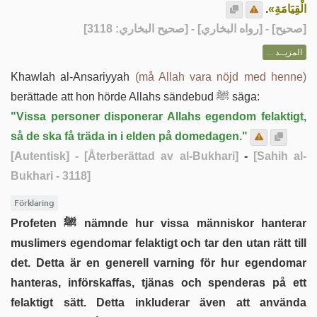
.
الْقِيَامَةِ»
] - [رواه البخاري] - [صحيح البخاري: 3118]
صحيح
[
المزيــد ...
Khawlah al-Ansariyyah
(må Allah vara nöjd med henne)
berättade att hon hörde Allahs sändebud ﷺ säga:
"Vissa personer disponerar Allahs egendom felaktigt,
så de ska få träda in i elden på domedagen."
[Autentisk]
- [Återberättad av al-Bukhari]
-
[Sahih al-
Bukhari - 3118]
Förklaring
Profeten ﷺ nämnde hur vissa människor hanterar
muslimers egendomar felaktigt och tar den utan rätt till
det. Detta är en generell varning för hur egendomar
hanteras, införskaffas, tjänas och spenderas på ett
felaktigt sätt. Detta inkluderar även att använda