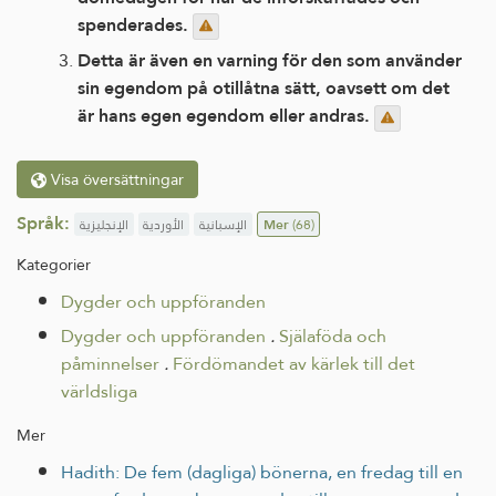
spenderades.
Detta är även en varning för den som använder
sin egendom på otillåtna sätt, oavsett om det
är hans egen egendom eller andras.
Visa översättningar
Språk:
الإنجليزية
الأوردية
الإسبانية
Mer
(68)
Kategorier
Dygder och uppföranden
Dygder och uppföranden
.
Själaföda och
påminnelser
.
Fördömandet av kärlek till det
världsliga
Mer
Hadith: De fem (dagliga) bönerna, en fredag till en