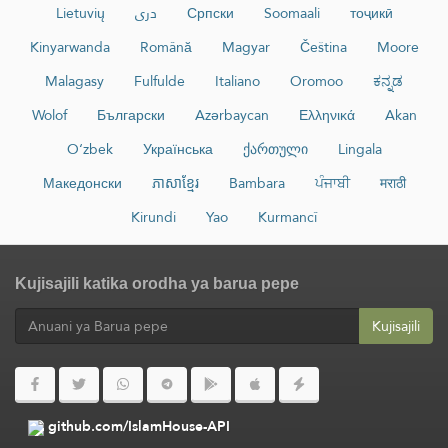
Lietuvių
دری
Српски
Soomaali
тоҷикӣ
Kinyarwanda
Română
Magyar
Čeština
Moore
Malagasy
Fulfulde
Italiano
Oromoo
ಕನ್ನಡ
Wolof
Български
Azərbaycan
Ελληνικά
Akan
O‘zbek
Українська
ქართული
Lingala
Македонски
ភាសាខ្មែរ
Bambara
ਪੰਜਾਬੀ
मराठी
Kirundi
Yao
Kurmancî
Kujisajili katika orodha ya barua pepe
Kujisajili
github.com/IslamHouse-API