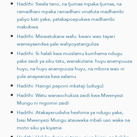
Hadithi: Swala tano, na Ijumaa mpaka Ijumaa, na
ramadhani mpaka ramadhani vinafuta madhambi
yaliyo kati yake, yatakapoepukwa madhambi
makubwa.
Hadithi: Msiwatukane wafu: kwani wao tayari
wameyaendea yale waliyoyatanguliza
Hadithi: Si halali kwa muislamu kumhama ndugu
yake zaidi ya siku tatu, wanakutana: huyu anampuuza
huyu, na huyu anampuuza huyu, na mbora wao ni
yule anayeanza kwa salamu
Hadithi: Haingii peponi mkataji (udugu)
Hadithi: Watu wanaochukiza zaidi kwa Mwenyezi
Mungu ni mgomvi zaidi
Hadithi: Atakayerudisha heshima ya ndugu yake,
basi Mwenyezi Mungu atauweka mbali uso wake na
moto siku ya kiyama