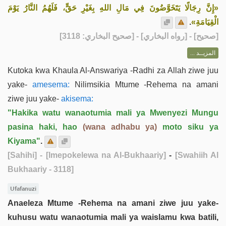
«إِنَّ رِجَالًا يَتَخَوَّضُونَ فِي مَالِ اللهِ بِغَيْرِ حَقٍّ، فَلَهُمُ النَّارُ يَوْمَ
.
الْقِيَامَةِ»
] - [رواه البخاري] - [صحيح البخاري: 3118]
صحيح
[
المزيــد ...
Kutoka kwa Khaula Al-Answariya -Radhi za Allah ziwe juu
yake-
amesema:
Nilimsikia Mtume -Rehema na amani
ziwe juu yake-
akisema:
"Hakika watu wanaotumia mali ya Mwenyezi Mungu
pasina haki, hao
(wana adhabu ya)
moto siku ya
Kiyama"
.
[Sahihi]
- [Imepokelewa na Al-Bukhaariy]
-
[Swahiih Al
Bukhaariy - 3118]
Ufafanuzi
Anaeleza Mtume -Rehema na amani ziwe juu yake-
kuhusu watu wanaotumia mali ya waislamu kwa batili,