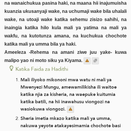
na wanaichukua pasina haki, na maana hii inajumuisha
kuanzia ukusanyaji wake, na uchumaji wake bila uhalali
wake, na utoaji wake katika sehemu zisizo sahihi, na
inaingia katika hilo kula mali ya yatima na mali ya
wakfu, na kutotunza amana, na kuchukua chochote
katika mali ya umma bila ya haki.
Ameeleza -Rehema na amani ziwe juu yake- kuwa
malipo yao ni moto siku ya Kiyama.
Katika Faida za Hadithi
Mali iliyoko mikononi mwa watu ni mali ya
Mwenyezi Mungu, amewamilikisha ili waitoe
katika njia za kisheria, na waepuke kuitumia
katika batili, na hii inawahusu viongozi na
wasiokuwa viongozi.
Sheria imetia mkazo katika mali ya umma,
nakuwa yeyote atakayesimamia chochote basi