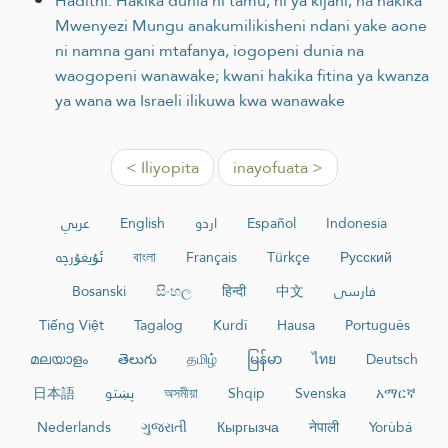
Hadithi: Hakika dunia ni tamu, ni ya kijani, na hakika
Mwenyezi Mungu anakumilikisheni ndani yake aone
ni namna gani mtafanya, iogopeni dunia na
waogopeni wanawake; kwani hakika fitina ya kwanza
ya wana wa Israeli ilikuwa kwa wanawake
< Iliyopita
inayofuata >
عربي
English
اردو
Español
Indonesia
ئۇيغۇرچە
বাংলা
Français
Türkçe
Русский
Bosanski
සිංහල
हिन्दी
中文
فارسی
Tiếng Việt
Tagalog
Kurdî
Hausa
Português
മലയാളം
తెలుగు
தமிழ்
မြန်မာ
ไทย
Deutsch
日本語
پښتو
অসমীয়া
Shqip
Svenska
አማርኛ
Nederlands
ગુજરાતી
Кыргызча
नेपाली
Yorùbá