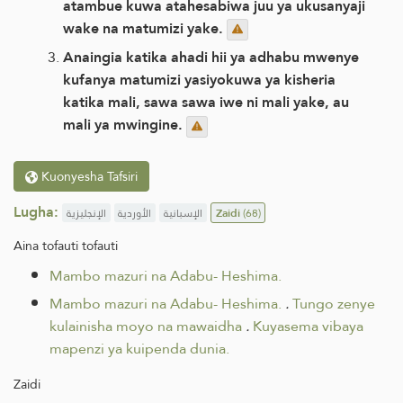
atambue kuwa atahesabiwa juu ya ukusanyaji
wake na matumizi yake.
Anaingia katika ahadi hii ya adhabu mwenye
kufanya matumizi yasiyokuwa ya kisheria
katika mali, sawa sawa iwe ni mali yake, au
mali ya mwingine.
Kuonyesha Tafsiri
Lugha:
الإنجليزية
الأوردية
الإسبانية
Zaidi
(68)
Aina tofauti tofauti
Mambo mazuri na Adabu- Heshima.
Mambo mazuri na Adabu- Heshima.
.
Tungo zenye
kulainisha moyo na mawaidha
.
Kuyasema vibaya
mapenzi ya kuipenda dunia.
Zaidi