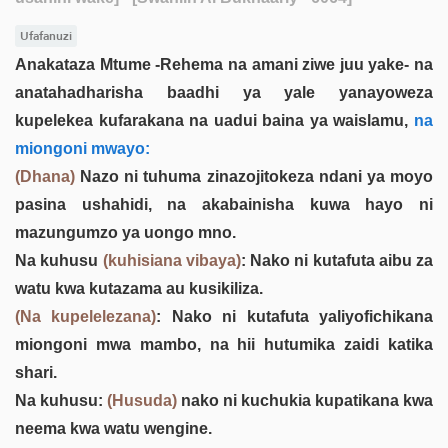
Ufafanuzi
Anakataza Mtume -Rehema na amani ziwe juu yake- na
anatahadharisha baadhi ya yale yanayoweza
kupelekea kufarakana na uadui baina ya waislamu,
na
miongoni mwayo:
(Dhana)
Nazo ni tuhuma zinazojitokeza ndani ya moyo
pasina ushahidi, na akabainisha kuwa hayo ni
mazungumzo ya uongo mno.
Na kuhusu
(kuhisiana vibaya)
: Nako ni kutafuta aibu za
watu kwa kutazama au kusikiliza.
(Na kupelelezana)
: Nako ni kutafuta yaliyofichikana
miongoni mwa mambo, na hii hutumika zaidi katika
shari.
Na kuhusu:
(Husuda)
nako ni kuchukia kupatikana kwa
neema kwa watu wengine.