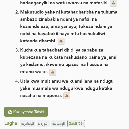
hadanganyiki na watu waovu na mafasiki.
Makusudio yake ni kutahadharisha na tuhuma
ambazo zinabakia ndani ya nafsi, na
kuziendeleza, ama yanayojitokeza ndani ya
nafsi na hayabakii haya mtu hachukuliwi
katenda dhambi.
Kuchukua tahadhari dhidi ya sababu za
kubezana na kukata mahusiano baina ya jamii
ya kiislamu, ikiwemo ujasusi na husuda na
mfano wake.
Usia kwa muislamu wa kuamiliana na ndugu
yake muamala wa ndugu kwa ndugu katika
nasaha na mapenzi.
Kuonyesha Tafsiri
Lugha:
الإنجليزية
الأوردية
الإسبانية
Zaidi
(58)