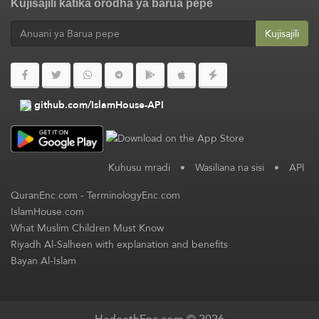
Kujisajili katika orodha ya barua pepe
Kujisajili
github.com/IslamHouse-API
Kuhusu mradi
•
Wasiliana na sisi
•
API
QuranEnc.com
-
TerminologyEnc.com
IslamHouse.com
What Muslim Children Must Know
Riyadh Al-Salheen with explanation and benefits
Bayan Al-Islam
HadeethEnc.com © 2026