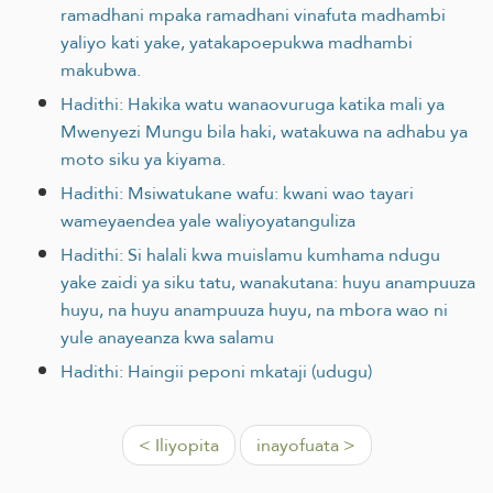
ramadhani mpaka ramadhani vinafuta madhambi
yaliyo kati yake, yatakapoepukwa madhambi
makubwa.
Hadithi: Hakika watu wanaovuruga katika mali ya
Mwenyezi Mungu bila haki, watakuwa na adhabu ya
moto siku ya kiyama.
Hadithi: Msiwatukane wafu: kwani wao tayari
wameyaendea yale waliyoyatanguliza
Hadithi: Si halali kwa muislamu kumhama ndugu
yake zaidi ya siku tatu, wanakutana: huyu anampuuza
huyu, na huyu anampuuza huyu, na mbora wao ni
yule anayeanza kwa salamu
Hadithi: Haingii peponi mkataji (udugu)
< Iliyopita
inayofuata >