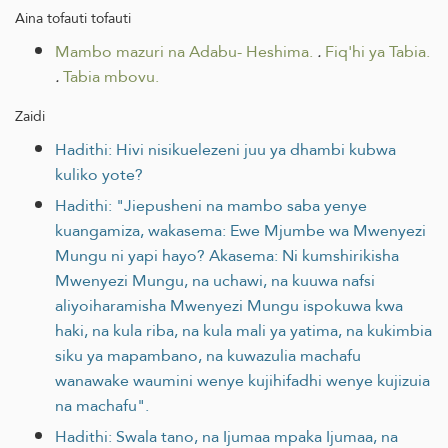
Aina tofauti tofauti
Mambo mazuri na Adabu- Heshima.
.
Fiq'hi ya Tabia.
.
Tabia mbovu.
Zaidi
Hadithi: Hivi nisikuelezeni juu ya dhambi kubwa
kuliko yote?
Hadithi: "Jiepusheni na mambo saba yenye
kuangamiza, wakasema: Ewe Mjumbe wa Mwenyezi
Mungu ni yapi hayo? Akasema: Ni kumshirikisha
Mwenyezi Mungu, na uchawi, na kuuwa nafsi
aliyoiharamisha Mwenyezi Mungu ispokuwa kwa
haki, na kula riba, na kula mali ya yatima, na kukimbia
siku ya mapambano, na kuwazulia machafu
wanawake waumini wenye kujihifadhi wenye kujizuia
na machafu".
Hadithi: Swala tano, na Ijumaa mpaka Ijumaa, na