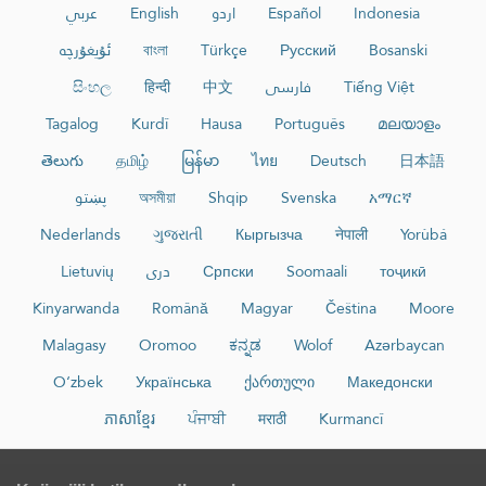
عربي
English
اردو
Español
Indonesia
ئۇيغۇرچە
বাংলা
Türkçe
Русский
Bosanski
සිංහල
हिन्दी
中文
فارسی
Tiếng Việt
Tagalog
Kurdî
Hausa
Português
മലയാളം
తెలుగు
தமிழ்
မြန်မာ
ไทย
Deutsch
日本語
پښتو
অসমীয়া
Shqip
Svenska
አማርኛ
Nederlands
ગુજરાતી
Кыргызча
नेपाली
Yorùbá
Lietuvių
دری
Српски
Soomaali
тоҷикӣ
Kinyarwanda
Română
Magyar
Čeština
Moore
Malagasy
Oromoo
ಕನ್ನಡ
Wolof
Azərbaycan
O‘zbek
Українська
ქართული
Македонски
ភាសាខ្មែរ
ਪੰਜਾਬੀ
मराठी
Kurmancî