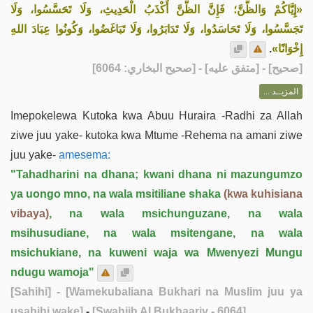
«إِيَّاكُمْ وَالظَّنَّ؛ فَإِنَّ الظَّنَّ أَكْذَبُ الْحَدِيثِ، وَلَا تَحَسَّسُوا، وَلَا
تَجَسَّسُوا، وَلَا تَحَاسَدُوا، وَلَا تَدَابَرُوا، وَلَا تَبَاغَضُوا، وَكُونُوا عِبَادَ اللهِ
.
إِخْوَانًا»
] - [متفق عليه] - [صحيح البخاري: 6064]
صحيح
[
المزيــد ...
Imepokelewa Kutoka kwa Abuu Huraira -Radhi za Allah
ziwe juu yake- kutoka kwa Mtume -Rehema na amani ziwe
juu yake-
amesema:
"Tahadharini na dhana; kwani dhana ni mazungumzo
ya uongo mno, na wala msitiliane shaka
(kwa kuhisiana
vibaya)
, na wala msichunguzane, na wala
msihusudiane, na wala msitengane, na wala
msichukiane, na kuweni waja wa Mwenyezi Mungu
ndugu wamoja"
[Sahihi]
- [Wamekubaliana Bukhari na Muslim juu ya
usahihi wake]
-
[Swahiih Al Bukhaariy - 6064]