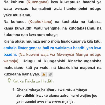
Na kuhusu
(Kutengana)
kwa kuwapuuza baadhi ya
watu wenzao, hamsalimii wala hamtembelei ndugu
yake muislamu,
Na kuhusu:
(Kuchukiana)
na kuchukia na kubeza,
kama kuwaudhi watu wengine, na kutotabasamu, na
kukutana nao kwa sura mbaya.
Kisha akazungumza neno moja linalokusanya kila kitu,
ambalo litatengeneza hali za waislamu baadhi yao kwa
baadhi:
(Na kuweni waja wa Mwenyezi Mungu ndugu
wamoja)
. Udugu ni kiunganishi kinachounganisha
mahusiano kati ya watu, na kinazidisha mapenzi na
kuzoeana baina yao.
Katika Faida za Hadithi
Dhana mbaya haidhuru kwa mtu ambaye
zimedhihiri kwake alama zake, na ni wajibu juu
ya muumini awe mwerevu mjanja,