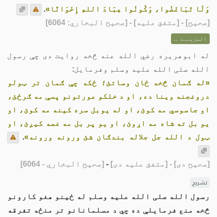
وَلَا تَبَاغَضُوا، وَكُونُوا عِبَادَ اللهِ إِخْوَانًا»
.
[
صحيح
] - [متفق عليه] - [صحيح البخاري: 6064]
المزيــد ...
له ابوهریره رضي الله عنه څخه روایت دی چې رسول
الله صلی الله علیه وسلم وفرمایل:
«له ګمان څخه ځان وساتئ؛ ځکه چې ګمان تر ټولو
دروغجنه وینا ده، او د خلکو عورتونو پسې مه ګرځئ،
او جاسوسي مه کوئ، او له یوبل سره کینه مه کوئ، او
یو بل ته شاه مه اړوئ، او یو پر بل مه غصه کیږئ، او
ټول د الله جل جلاله بندګان شئ ورونه ورونه»
.
[صحيح دی]
- [متفق علیه دی]
-
[صحيح البخاري - 6064]
تشریح
رسول الله صلی الله علیه وسلم له ځینو هغو کارونو
څخه منع فرمایلې ده چي د مسلمانانو تر منځه تفرقه