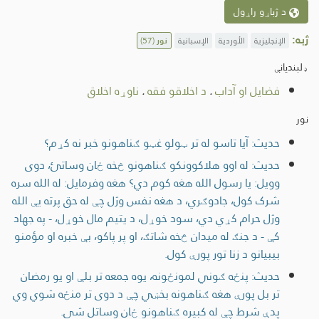
د ژباړو راړول
ژبه:
الإنجليزية
الأوردية
الإسبانية
نور
(57)
ډلبندیانې
فضایل او آداب
.
د اخلاقو فقه
.
ناوړه اخلاق
نور
حدیث: آیا تاسو له تر ټولو غټو ګناهونو خبر نه کړم؟
حدیث: له اوو هلاکوونکو ګناهونو څخه ځان وساتئ، دوی
وويل: يا رسول الله هغه کوم دي؟ هغه وفرمايل: له الله سره
شرک كول، جادوګري، د هغه نفس وژل چې له حق پرته یې الله
وژل حرام كړي دي، سود خوړل، د يتيم مال خوړل، - په جهاد
کې - د جنګ له میدان څخه شاتګ، او پر پاکو، بې خبره او مؤمنو
بیبیانو د زنا تور پورې کول.
حدیث: پنځه ګوني لمونځونه، یوه جمعه تر بلې او یو رمضان
تر بل پورې هغه ګناهونه بخښي چې د دوی تر منځه شوي وي
پدې شرط چې له کبیره ګناهونو ځان وساتل شي.