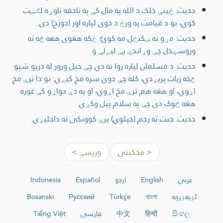
حدیث: ځینې خلک د الله په مال کې په ناحقه ناوړه لګښت
کوي، نو د قیامت په ورځ د دوی لپاره اور (دوزخ) دی.
حدیث: مړو ته ښکنځل مه کوئ؛ ځکه هغوی هغه څه ته
وروسېدل چې وړاندې یې لیږلې و.
حدیث: د مسلمان لپاره روا نه دي چې خپل ورور له دریو شپو
څخه زیات پریږدي، کله چې دوی سره مخ کیږي: نو دا ترې مخ
اړوي، او هغه هم ترې مخ اړوي، او په دې دواړو کې غوره
هغه څوک دی چې په سلام پیل وکړي.
حدیث: جنت ته رحم (خپلوي) پرې کوونکی نه داخلیږي.
< مخکینی
ورپسې >
عربي
English
اردو
Español
Indonesia
ئۇيغۇرچە
বাংলা
Türkçe
Русский
Bosanski
සිංහල
हिन्दी
中文
فارسی
Tiếng Việt