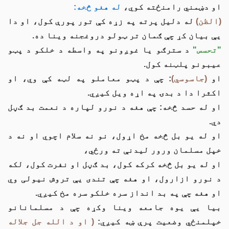
او دښمني رامنځته کوي،
له هغو څخه:
(الظن)
له دلیل پرته په زړه کې تور پورې کول، او دا
یې بیان کړ چې ګمان تر ټولو دروغجنه وینا ده.
"تحسس"
د سترګو یا غوږونو په واسطه د خلکو د پټو
عیبونو پلټنه کول.
او
(جاسوسي)
: چې د پټو معاملو په لټه کې وي، او
اکثرا دا د بدۍ په اړه ویل کیږي.
او له حسد څخه: چې هغه د نورو لپاره د نعمت بد ګڼل
دي.
او له یو بل څخه مخ اړول، نو نه سلام اچوي او نه د
خپل مسلمان ورور لیدنې ته ورځي،
او له یو بل څخه کرکه کول، بد ګڼل او نفرت کول، لکه
د نورو ازارول، او هغه چې تندی یې تروش نیولی وي
او هغه چې په بد انداز سره خلکو سره مخ کیږي.
بیا یې یوه جامعه وینا وکړه چې د مسلمانانو
خپلمنځي وضعیت پرې ښه کیږي:
( او د الله جل جلاله