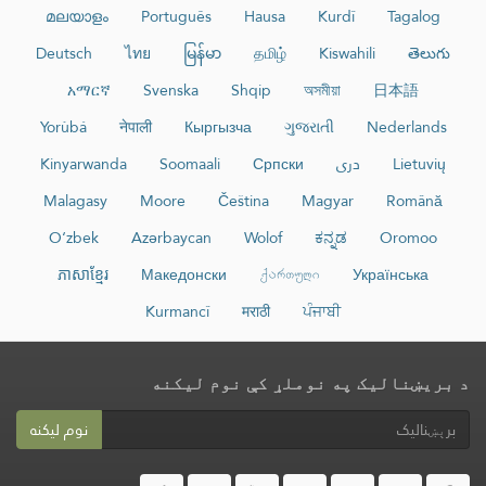
മലയാളം
Português
Hausa
Kurdî
Tagalog
Deutsch
ไทย
မြန်မာ
தமிழ்
Kiswahili
తెలుగు
አማርኛ
Svenska
Shqip
অসমীয়া
日本語
Yorùbá
नेपाली
Кыргызча
ગુજરાતી
Nederlands
Lietuvių
دری
Српски
Soomaali
Kinyarwanda
Malagasy
Moore
Čeština
Magyar
Română
O‘zbek
Azərbaycan
Wolof
ಕನ್ನಡ
Oromoo
ភាសាខ្មែរ
Македонски
ქართული
Українська
Kurmancî
मराठी
ਪੰਜਾਬੀ
د بریښنالیک په نوملړ کې نوم لیکنه
نوم لیکنه