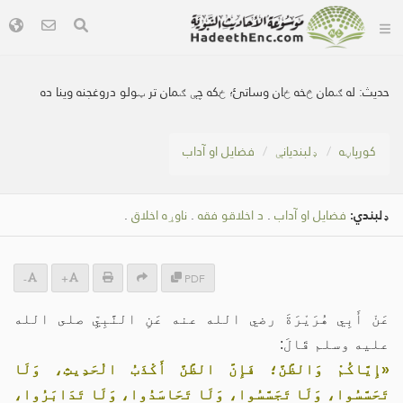
حدیث:
له ګمان څخه ځان وساتئ؛ ځکه چې ګمان تر ټولو دروغجنه وینا ده
کور‌پاڼه
ډلبندیانې
فضایل او آداب
ډلبندي:
فضایل او آداب
.
د اخلاقو فقه
.
ناوړه اخلاق
.
-
+
PDF
عَنْ أَبِي هُرَيْرَةَ رضي الله عنه عَنِ النَّبِيِّ صلى الله
عليه وسلم قَالَ:
«إِيَّاكُمْ وَالظَّنَّ؛ فَإِنَّ الظَّنَّ أَكْذَبُ الْحَدِيثِ، وَلَا
تَحَسَّسُوا، وَلَا تَجَسَّسُوا، وَلَا تَحَاسَدُوا، وَلَا تَدَابَرُوا،