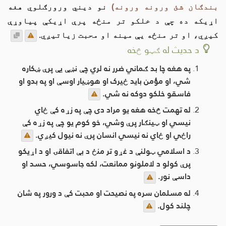
بندګان شئ ورونه ورونه)
نو دیني ورورګلوي هغه
اړیکه ده چې د خلکو تر منځه پرې اړیکې پیاوړې
کیږي، او تر منځه یې مینه او محبت زیاتیږي.
د حديث له ګټو څخه
په هغه چا بد ګماني ضرر نه لري چې نښې یې پرې ښکاره
شي، او مؤمن باید ځیرک او هوښیار اوسې او په بدو او
فاسقو خلکو دوکه نه شي.
له تهمت څخه هغه یو مراد دی چې په زړه کې ځاي
نیسي او ټینګار پرې وشي، خو کوم یو چې په زړه کې
راځي او ځاي نه نیسي انسان پرې نه نیول کیږي.
د اسلامي ټولنې د غړو تر منځ د بې اتفاقۍ او د اړیکو
پرې کولو د لاملونو ممانعت، لکه جاسوسي، حسد او
داسې نور.
له مسلمان سره په نصیحت او محبت کې د ورور په شان
چلند کول.