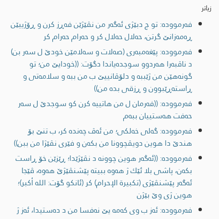
زیاتر
فەرموودە: تو چ دبێژی ئەگەر من نڤێژێن فەڕز کرن و ڕۆژییێن
ڕەمەزانێ گرتن، حەلال حەلال کر و حەرام حەرام کر
فەرموودە: پێغه‌مبه‌ری (صه‌لات و سه‌لامێن خودێ ل سه‌ر بن)
د ناڤبه‌را هه‌ردوو سوجده‌یاندا دگۆت: ((خودایێ من؛ تو
گونه‌هێن من ژێببه‌ و دلۆڤانییێ ب من ببه‌ و سلامه‌تی و
ڕاسته‌ڕێبوون و ڕزقی بده‌ من))
فەرموودە: ((فه‌رمان ل من هاتییه‌ كرن كو سوجدێ ل سه‌ر
حه‌فت هه‌ستییان ببه‌م
فەرموودە: گه‌لی خه‌لكی؛ من ئه‌ڤ چه‌نده‌ كر، ب تنێ بۆ
هندێ دا‌ هوین دویڤچوونا من بكه‌ن و فێری نڤێژا من ببن))
فەرموودە: ((ئه‌گه‌ر هوین چوونه‌ د نڤێژێدا؛ ڕێزێن خۆ ڕاست
بكه‌ن، پاشی بلا ئێك ژ هه‌وه‌ ببيته‌ پێشنڤێژێ هه‌وه‌، ڤێجا
ئه‌گه‌ر پێشنڤێژی (تكبيرة الإحرام) كر (ئانكو گۆت: الله أكبر)؛
هوین ژی وێ بێژن
فەرموودە: ئه‌ز ب وی كه‌مه‌ یێ نه‌فسا من د ده‌ستیدا، ئه‌ز ژ