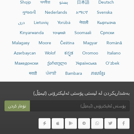
Deutsch
日本語
پښتو
অসমীয়া
Shqip
ગુજરાતી
Nederlands
አማርኛ
Svenska
Кыргызча
नेपाली
Yorùbá
Lietuvių
دری
Kinyarwanda
тоҷикӣ
Soomaali
Српски
Malagasy
Moore
Čeština
Magyar
Română
Azərbaycan
Wolof
ಕನ್ನಡ
Oromoo
Italiano
Македонски
ქართული
Українська
O‘zbek
मराठी
ਪੰਜਾਬੀ
Bambara
ភាសាខ្មែរ
بەشداریکردن لە لیستی پۆستی ئەلیکترۆنی (ئیمێڵ)
تۆمار کردن