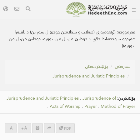
فەرموودە:
((پێغه‌مبه‌ری (صه‌لات و سه‌لامێن خودێ ل سه‌ر بن) د ناڤبه‌را
هه‌ردوو سوجده‌یاندا دگۆت: خودایێ من؛ ل من ببووره‌، خودایێ من؛ ل من
ببووره‌))
سه‌ره‌كی
پۆلێنکردنەکان
Jurisprudence and Juristic Principles
پۆلێنکردن:
Jurisprudence of
.
Jurisprudence and Juristic Principles
.
Acts of Worship
.
Prayer
.
Method of Prayer
-
+
PDF