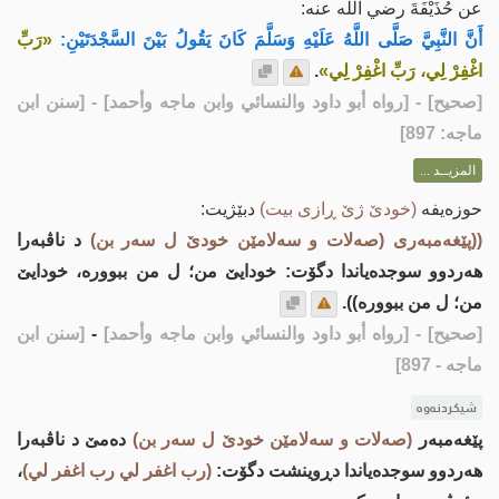
عن حُذَيْفَةَ رضي الله عنه:
أَنَّ النَّبِيَّ صَلَّى اللَّهُ عَلَيْهِ وَسَلَّمَ كَانَ يَقُولُ بَيْنَ السَّجْدَتَيْنِ:
«رَبِّ
اغْفِرْ لِي، رَبِّ اغْفِرْ لِي»
.
[
صحيح
] - [رواه أبو داود والنسائي وابن ماجه وأحمد] - [سنن ابن
ماجه: 897]
المزيــد ...
حوزه‌یفه‌
(خودێ ژێ ڕازی بیت)
دبێژیت:
((پێغه‌مبه‌ری (صه‌لات و سه‌لامێن خودێ ل سه‌ر بن)
د ناڤبه‌را
هه‌ردوو سوجده‌یاندا دگۆت: خودایێ من؛ ل من ببووره‌، خودایێ
من؛ ل من ببووره‌)).
[صحيح]
- [رواه أبو داود والنسائي وابن ماجه وأحمد]
-
[سنن ابن
ماجه - 897]
شیکردنەوە
پێغه‌مبه‌ر
(صه‌لات و سه‌لامێن خودێ ل سه‌ر بن)
ده‌مێ د ناڤبه‌را
هه‌ردوو سوجده‌یاندا دڕوینشت دگۆت:
(رب اغفر لي رب اغفر لي)
،