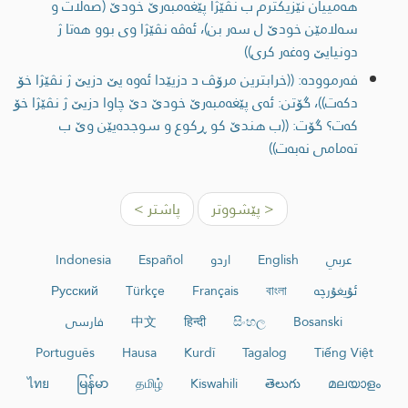
هه‌مییان نێزیكترم ب نڤێژا پێغه‌مبه‌رێ خودێ (صه‌لات و
سه‌لامێن خودێ ل سه‌ر بن)، ئه‌ڤه‌ نڤێژا وی بوو هه‌تا ژ
دونیایێ وه‌غه‌ر كری))
فەرموودە: ((خرابترین مرۆڤ د دزیێدا ئه‌وه‌ یێ دزیێ ژ نڤێژا خۆ
دكه‌ت))، گۆتن: ئه‌ی پێغه‌مبه‌رێ خودێ دێ چاوا دزیێ ژ نڤێژا خۆ
كه‌ت؟ گۆت: ((ب هندێ كو ڕكوع و سوجده‌یێن وێ ب
ته‌مامی نه‌به‌‌ت))
< پێشووتر
پاشتر >
عربي
English
اردو
Español
Indonesia
ئۇيغۇرچە
বাংলা
Français
Türkçe
Русский
Bosanski
සිංහල
हिन्दी
中文
فارسی
Português
Hausa
Kurdî
Tagalog
Tiếng Việt
ไทย
မြန်မာ
தமிழ்
Kiswahili
తెలుగు
മലയാളം