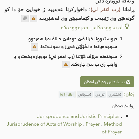
و ئه‌ڤه‌ دووباره‌ دكر.
ڕامانا
(رب اغفر لي)
: داخوازكرنا عه‌بدییه‌ ژ خودایێ خۆ دا كو
گونه‌هێن وی ژێببه‌ت و كێماسییێن وی ڤه‌شێریت.
لە سوودەکانی فەرموودەکە
دروستبوونا كرنا ڤێ دوعایێ د ناڤبه‌را هه‌ردوو
سوجده‌یاندا د نڤێژێن فه‌ڕز و سوننه‌تدا.
سوننه‌ته‌ مرۆڤ گۆتنا (رب اغفر لي) دووباره‌ بكه‌ت و یا
واجب ژی ب تنێ جاره‌كه‌.
پیشاندانی وەرگێڕانەکان
زمان:
ئینگلیزی
ئۆردی
ئیسپانی
زیاتر
(61)
پۆلێنکردنەکان
Jurisprudence and Juristic Principles
.
Jurisprudence of Acts of Worship
.
Prayer
.
Method
of Prayer