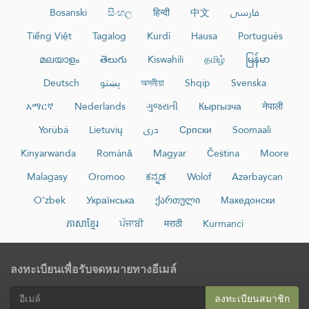
Bosanski
සිංහල
हिन्दी
中文
فارسی
Tiếng Việt
Tagalog
Kurdî
Hausa
Português
മലയാളം
తెలుగు
Kiswahili
தமிழ்
မြန်မာ
Deutsch
پښتو
অসমীয়া
Shqip
Svenska
አማርኛ
Nederlands
ગુજરાતી
Кыргызча
नेपाली
Yorùbá
Lietuvių
دری
Српски
Soomaali
Kinyarwanda
Română
Magyar
Čeština
Moore
Malagasy
Oromoo
ಕನ್ನಡ
Wolof
Azərbaycan
O‘zbek
Українська
ქართული
Македонски
ភាសាខ្មែរ
ਪੰਜਾਬੀ
मराठी
Kurmancî
ลงทะเบียนเพื่อรับจดหมายทางอีเมล์
ลงทะเบียนสมาชิก​