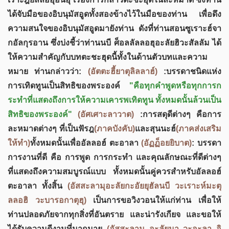
ได้จับมือของอิบนุมัสอูดทั้งสองข้างไว้ในมือของท่าน เพื่อดึง
ความสนใจของอิบนุมัสอูดมายังท่าน ดังที่ท่านสอนซูเราะฮ์จา
กอัลกุรอาน ซึ่งบ่งชี้ว่าท่านนบี ศ็อลลัลลอฮุอะลัยฮิวะสัลลัม ได้
ให้ความสำคัญกับบทตะชะฮุดนี้ทั้งในด้านตัวบทและความ
หมาย ท่านกล่าวว่า:
(อัตตะฮี้ยาตุลิลลาฮ์)
:บรรดาชนิดแห่ง
การเทิดทูนเป็นสิทธิของพระองค์
"คือทุกคำพูดหรือทุกการก
ระทำที่แสดงถึงการให้ความเคารพเทิดทูน ทั้งหมดนั้นล้วนเป็น
สิทธิของพระองค์"
(อัศเศาะลาวาต)
:การสดุดีต่างๆ คือการ
ละหมาดต่างๆ ที่เป็นฟัรฎ
(ภาคบังคับ)
และสุนนะฮ์
(ภาคส่งเสริม
ให้ทำ)
ทั้งหมดนั้นเพื่ออัลลอฮ์ ตะอาลา
(อัฏฏ็อยยิบาต)
: บรรดา
การงานที่ดี คือ การพูด การกระทำ และคุณลักษณะที่ดีต่างๆ
ที่แสดงถึงความสมบูรณ์แบบ ทั้งหมดนั้นคู่ควรสำหรับอัลลอฮ์
ตะอาลา ทั้งสิ้น
(อัสสะลามุอะลัยกะอัยยุฮัลนบี วะเราะห์มะตุ
ลลอฮิ วะบารอกาตุฮุ)
เป็นการขอวิงวอนให้แก่ท่าน เพื่อให้
ท่านปลอดภัยจากทุกสิ่งที่อันตราย และน่ารังเกียจ และขอให้
ได้รับความดีงามที่มากมาย
(อัสสะลามุ อะลัยนา วะอะลา อิ