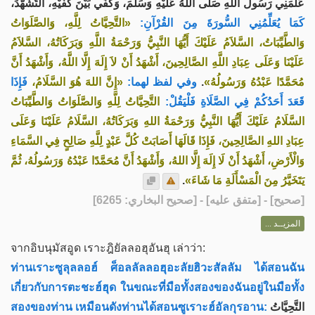
عَلَّمَنِي رَسُولُ اللَّهِ صَلَّى اللهُ عَلَيْهِ وَسَلَّمَ، وَكَفِّي بَيْنَ كَفَّيْهِ، التَّشَهُّدَ،
كَمَا يُعَلِّمُنِي السُّورَةَ مِنَ القُرْآنِ:
«التَّحِيَّاتُ لِلَّهِ، وَالصَّلَوَاتُ
وَالطَّيِّبَاتُ، السَّلاَمُ عَلَيْكَ أَيُّهَا النَّبِيُّ وَرَحْمَةُ اللَّهِ وَبَرَكَاتُهُ، السَّلاَمُ
عَلَيْنَا وَعَلَى عِبَادِ اللَّهِ الصَّالِحِينَ، أَشْهَدُ أَنْ لاَ إِلَهَ إِلَّا اللَّهُ، وَأَشْهَدُ أَنَّ
فَإِذَا
«إِنَّ اللهَ هُوَ السَّلَامُ،
وفي لفظ لهما:
.
مُحَمَّدًا عَبْدُهُ وَرَسُولُهُ»
قَعَدَ أَحَدُكُمْ فِي الصَّلَاةِ فَلْيَقُلْ:
التَّحِيَّاتُ لِلَّهِ وَالصَّلَوَاتُ وَالطَّيِّبَاتُ
السَّلَامُ عَلَيْكَ أَيُّهَا النَّبِيُّ وَرَحْمَةُ اللهِ وَبَرَكَاتُهُ، السَّلَامُ عَلَيْنَا وَعَلَى
عِبَادِ اللهِ الصَّالِحِينَ، فَإِذَا قَالَهَا أَصَابَتْ كُلَّ عَبْدٍ لِلَّهِ صَالِحٍ فِي السَّمَاءِ
وَالْأَرْضِ، أَشْهَدُ أَنْ لَا إِلَهَ إِلَّا اللهُ، وَأَشْهَدُ أَنَّ مُحَمَّدًا عَبْدُهُ وَرَسُولُهُ، ثُمَّ
.
يَتَخَيَّرُ مِنَ الْمَسْأَلَةِ مَا شَاءَ»
] - [متفق عليه] - [صحيح البخاري: 6265]
صحيح
[
المزيــد ...
จากอิบนุมัสอูด เราะฎิยัลลอฮุอันฮุ เล่าว่า:
ท่านเราะซูลุลลอฮ์ ศ็อลลัลลอฮุอะลัยฮิวะสัลลัม ได้สอนฉัน
เกี่ยวกับการตะชะฮ์ฮุด ในขณะที่มือทั้งสองของฉันอยู่ในมือทั้ง
สองของท่าน เหมือนดังท่านได้สอนซูเราะฮ์อัลกุรอาน:
التَّحِيَّاتُ