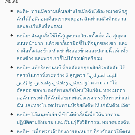
เพิ่มเติม
หะดีษ: ท่านมีความเห็นอย่างไรเมื่อฉันได้ละหมาดฟัรฎู
ฉันได้ถือศีลอดเดือนเราะมะฎอน ฉันทำแต่สิ่งที่หะลาล
และละเว้นสิ่งที่หะรอม
หะดีษ: ฉันถูกสั่งใช้ให้สุญูดบนอวัยวะทั้งเจ็ด คือ สุญูดล
งบนหน้าผาก -แล้วเขาก็เอามือชี้ไปที่จมูกของเขา- และ
ฝ่ามือทั้งสองข้าง หัวเข่าทั้งสองข้างและปลายนิ้วเท้าทั้ง
สองข้าง และพวกเราก็ไม่ได้รวบผ้าหรือผม
หะดีษ: แท้จริงท่านนบี ศ็อลลัลลอฮุอะลัยฮิวะสัลลัม ได้
กล่าวในการนั่งระหว่าง 2 สุญูดว่า “اللهم اغفر لي،
وارحمني، وعافني، واهدني، وارزقني” ความว่า “โอ้
อัลลอฮฺ ขอพระองค์ทรงอภัยโทษให้แก่ฉัน ทรงเมตตา
ต่อฉัน ทรงทำให้ฉันมีสุขภาพแข็งแรง ทรงให้ทางนำแก่
ฉัน และทรงโปรดประทานปัจจัยยังชีพให้แก่ฉันด้วยเถิด”
หะดีษ: โอ้มนุษย์เอ๋ย ที่ข้าได้ทำสิ่งนี้เพื่อให้พวกท่าน
ปฏิบัติตามอิหม่าม และเรียนรู้ถึงวิธีการละหมาดของฉัน
หะดีษ: “เมื่อพวกเจ้าต้องการละหมาด ก็จงจัดแถวให้ตรง