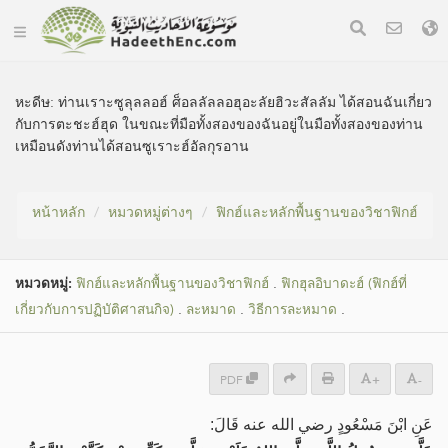
หะดีษ:
ท่านเราะซูลุลลอฮ์ ศ็อลลัลลอฮุอะลัยฮิวะสัลลัม ได้สอนฉันเกี่ยว
กับการตะชะฮ์ฮุด ในขณะที่มือทั้งสองของฉันอยู่ในมือทั้งสองของท่าน
เหมือนดังท่านได้สอนซูเราะฮ์อัลกุรอาน
หน้าหลัก
หมวดหมู่​ต่างๆ
ฟิกฮ์และหลักพื้นฐานของวิชาฟิกฮ์
หมวดหมู่​:
ฟิกฮ์และหลักพื้นฐานของวิชาฟิกฮ์
.
ฟิกฮุลอิบาดะฮ์ (ฟิกฮ์ที่
เกี่ยวกับการปฏิบัติศาสนกิจ)
.
ละหมาด
.
วิธีการละหมาด
.
PDF
+
-
عَنِ ابْنَ مَسْعُودٍ رضي الله عنه قَالَ: