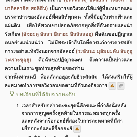
บาดิลลาฮิศ ศอลิฮีน)
เป็นการขอวิงวอนให้แก่ผู้ที่ละหมาดและ
บรรดาบ่าวของอัลลอฮ์ที่ศอลิห์ทุกคน ทั้งที่มีอยู่ในฟากฟ้าและ
แผ่นดิน เพื่อให้พวกเขาปลอดภัยจากทุกสิ่งที่อันตรายและน่า
รังเกียจ
(อัชฮะดุ อัลลา อิลาฮะ อิลลัลลอฮุ)
คือฉันขอปฏิญาณ
ตนอย่างแน่วแน่ว่า ไม่มีพระเจ้าอื่นใดที่ควรแก่การเคารพสัก
การะอย่างแท้จริงนอกจากอัลลอฮ์
(วะอันนะ มุฮัมมะดัน อับดุฮู
วะเราะซูลุฮู)
คือฉันขอปฏิญาณตน ถึงความเป็นบ่าวและ
ความเป็นเราะซูลท่านสุดท้ายของท่าน
จากนั้นท่านนบี ศ็อลลัลลอฮุอะลัยฮิวะสัลลัม ได้ส่งเสริมให้ผู้
ละหมาดทำการขอวิงวอนขอตามที่ตัวเองต้องการ
บทเรียนที่ได้รับจากหะดีษ
เวลาสำหรับกล่าวตะชะฮุดนี้คือขณะที่กำลังนั่งหลัง
จากการสุญูดครั้งสุดท้ายในการละหมาดทุกครั้ง
และหลังจากร็อกอะฮ์ที่สองในการละหมาดที่มีสา
มร็อกอะฮ์และสี่ร็อกอะฮ์