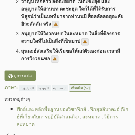
วาญิบให้กล่าว อัตตะฮี้ยาต ในตะชะฮุด และ
อนุญาตให้อ่านบท ตะชะฮุด ใดก็ได้ที่ได้รับการ
พิสูจน์ว่าเป็นบทที่มาจากท่านนบี ศ็อลลัลลอฮุอะลัย
ฮิวะสัลลัม จริง
อนุญาตให้วิงวอนขอในละหมาด ในสิ่งที่ต้องการ
ตราบใดที่ไม่เป็นสิ่งที่เป็นบาป
สุนนะฮ์ส่งเสริมให้เริ่มขอให้แก่ตัวเองก่อน เวลามี
การวิงวอนขอ
ดูการแปล
ภาษา:
الإنجليزية
الأوردية
الإسبانية
เพิ่มเติม
(57)
หมวดหมู่​ต่างๆ
ฟิกฮ์และหลักพื้นฐานของวิชาฟิกฮ์
.
ฟิกฮุลอิบาดะฮ์ (ฟิก
ฮ์ที่เกี่ยวกับการปฏิบัติศาสนกิจ)
.
ละหมาด
.
วิธีการ
ละหมาด