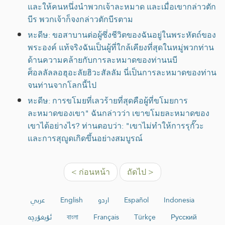
และให้คนหนึ่งนำพวกเจ้าละหมาด และเมื่อเขากล่าวตัก
บีร พวกเจ้าก็จงกล่าวตักบีรตาม
หะดีษ: ขอสาบานต่อผู้ซึ่งชีวิตของฉันอยู่ในพระหัตถ์ของ
พระองค์ แท้จริงฉันเป็นผู้ที่ใกล้เคียงที่สุดในหมู่พวกท่าน
ด้านความคล้ายกับการละหมาดของท่านนบี
ศ็อลลัลลอฮุอะลัยฮิวะสัลลัม นี่เป็นการละหมาดของท่าน
จนท่านจากโลกนี้ไป
หะดีษ: การขโมยที่เลวร้ายที่สุดคือผู้ที่ขโมยการ
ละหมาดของเขา" ฉันกล่าวว่า เขาขโมยละหมาดของ
เขาได้อย่างไร? ท่านตอบว่า: "เขาไม่ทำให้การรุกั๊วะ
และการสุญูดเกิดขึ้นอย่างสมบูรณ์
< ก่อนหน้า
ถัดไป >
عربي
English
اردو
Español
Indonesia
ئۇيغۇرچە
বাংলা
Français
Türkçe
Русский