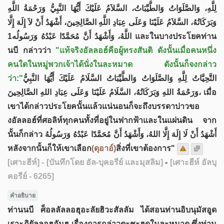
لِلَّهِ، وَالصَّلَوَاتُ وَالطَّيِّبَاتُ، السَّلاَمُ عَلَيْكَ أَيُّهَا النَّبِيُّ وَرَحْمَةُ اللَّهِ
وَبَرَكَاتُهُ، السَّلاَمُ عَلَيْنَا وَعَلَى عِبَادِ اللَّهِ الصَّالِحِينَ، أَشْهَدُ أَنْ لاَ إِلَهَ إِلَّا
اللَّهُ، وَأَشْهَدُ أَنَّ مُحَمَّدًا عَبْدُهُ وَرَسُولُه1 และในบางประโยคท่าน
นบี กล่าวว่า
"แท้จริงอัลลอฮ์คือผู้ทรงสันติ ดังนั้นเมื่อคนหนึ่ง
คนใดในหมู่พวกเจ้าได้นั่งในละหมาด ดังนั้นก็จงกล่าว
ว่า:"
التَّحِيَّاتُ لِلَّهِ وَالصَّلَوَاتُ وَالطَّيِّبَاتُ السَّلَامُ عَلَيْكَ أَيُّهَا النَّبِيُّ
وَرَحْمَةُ اللهِ وَبَرَكَاتُهُ، السَّلَامُ عَلَيْنَا وَعَلَى عِبَادِ اللهِ الصَّالِحِينَ، เมื่อ
เขาได้กล่าวประโยคนั้นแล้วแน่นอนก็จะถึงบรรดาบ่าวขอ
งอัลลอฮ์ที่ศอลิห์ทุกคนทั้งที่อยู่ในฟากฟ้าและในแผ่นดิน จาก
นั้นก็กล่าว أَشْهَدُ أَنْ لَا إِلَهَ إِلَّا اللهُ، وَأَشْهَدُ أَنَّ مُحَمَّدًا عَبْدُهُ وَرَسُولُهُ
หลังจากนั้นก็ให้เขาเลือก
(ดุอาอ์)
สิ่งที่เขาต้องการ"
[เศาะฮีห์]
- [บันทึกโดย อัล-บุคอรีย์ และมุสลิม]
-
[เศาะฮีห์ อัลบุ
คอรีย์ - 6265]
คำอธิบาย​
ท่านนบี ศ็อลลัลลอฮุอะลัยฮิวะสัลลัม ได้สอนท่านอิบนุมัสอูด
เราะฎิยัลลอฮุอันฮุ เรื่องการกล่าวตะชะฮุดในละหมาด ซึ่งท่าน