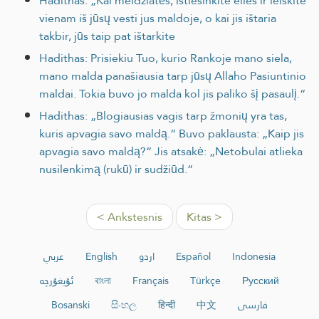
Hadithas: „Kai meldžiatės, ištiesinkite eiles ir leiskite
vienam iš jūsų vesti jus maldoje, o kai jis ištaria
takbir, jūs taip pat ištarkite
Hadithas: Prisiekiu Tuo, kurio Rankoje mano siela,
mano malda panašiausia tarp jūsų Allaho Pasiuntinio
maldai. Tokia buvo jo malda kol jis paliko šį pasaulį.“
Hadithas: „Blogiausias vagis tarp žmonių yra tas,
kuris apvagia savo maldą.“ Buvo paklausta: „Kaip jis
apvagia savo maldą?“ Jis atsakė: „Netobulai atlieka
nusilenkimą (rukū) ir sudžiūd.“
< Ankstesnis
Kitas >
عربي
English
اردو
Español
Indonesia
ئۇيغۇرچە
বাংলা
Français
Türkçe
Русский
Bosanski
සිංහල
हिन्दी
中文
فارسی