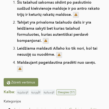
Šis tašahud sakomas sėdint po paskutinio
sudžud kiekvienoje maldoje ir po antro rakato
trijų ir keturių rakatų maldose.
Tahijat yra privaloma tašahudo dalis ir yra
leidžiama sakyti bet kurias tašahud
formuluotes, kurias autentiškai perdavė
kompanjonai.
Leidžiama maldauti Allaho ko tik nori, kol tai
nesusiję su nuodėme.
Maldaujant pageidautina pradėti nuo savęs.
Žiūrėti vertimus
Kalba:
الإنجليزية
الأوردية
الإسبانية
Daugiau
(57)
Kategorijos