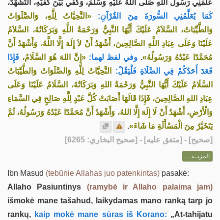
عَلَّمَنِي رَسُولُ اللَّهِ صَلَّى اللهُ عَلَيْهِ وَسَلَّمَ، وَكَفِّي بَيْنَ كَفَّيْهِ، التَّشَهُّدَ،
كَمَا يُعَلِّمُنِي السُّورَةَ مِنَ القُرْآنِ:
«التَّحِيَّاتُ لِلَّهِ، وَالصَّلَوَاتُ
وَالطَّيِّبَاتُ، السَّلاَمُ عَلَيْكَ أَيُّهَا النَّبِيُّ وَرَحْمَةُ اللَّهِ وَبَرَكَاتُهُ، السَّلاَمُ
عَلَيْنَا وَعَلَى عِبَادِ اللَّهِ الصَّالِحِينَ، أَشْهَدُ أَنْ لاَ إِلَهَ إِلَّا اللَّهُ، وَأَشْهَدُ أَنَّ
فَإِذَا
«إِنَّ اللهَ هُوَ السَّلَامُ،
وفي لفظ لهما:
.
مُحَمَّدًا عَبْدُهُ وَرَسُولُهُ»
قَعَدَ أَحَدُكُمْ فِي الصَّلَاةِ فَلْيَقُلْ:
التَّحِيَّاتُ لِلَّهِ وَالصَّلَوَاتُ وَالطَّيِّبَاتُ
السَّلَامُ عَلَيْكَ أَيُّهَا النَّبِيُّ وَرَحْمَةُ اللهِ وَبَرَكَاتُهُ، السَّلَامُ عَلَيْنَا وَعَلَى
عِبَادِ اللهِ الصَّالِحِينَ، فَإِذَا قَالَهَا أَصَابَتْ كُلَّ عَبْدٍ لِلَّهِ صَالِحٍ فِي السَّمَاءِ
وَالْأَرْضِ، أَشْهَدُ أَنْ لَا إِلَهَ إِلَّا اللهُ، وَأَشْهَدُ أَنَّ مُحَمَّدًا عَبْدُهُ وَرَسُولُهُ، ثُمَّ
.
يَتَخَيَّرُ مِنَ الْمَسْأَلَةِ مَا شَاءَ»
] - [متفق عليه] - [صحيح البخاري: 6265]
صحيح
[
المزيــد ...
Ibn Masud
(tebūnie Allahas juo patenkintas)
pasakė:
Allaho Pasiuntinys
(ramybė ir Allaho palaima jam)
išmokė mane tašahud, laikydamas mano ranką tarp jo
rankų,
kaip mokė mane sūras iš Korano:
„At-tahijatu