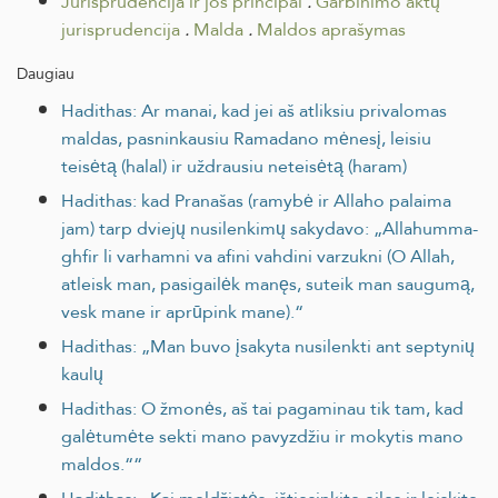
Jurisprudencija ir jos principai
.
Garbinimo aktų
jurisprudencija
.
Malda
.
Maldos aprašymas
Daugiau
Hadithas: Ar manai, kad jei aš atliksiu privalomas
maldas, pasninkausiu Ramadano mėnesį, leisiu
teisėtą (halal) ir uždrausiu neteisėtą (haram)
Hadithas: kad Pranašas (ramybė ir Allaho palaima
jam) tarp dviejų nusilenkimų sakydavo: „Allahumma-
ghfir li varhamni va afini vahdini varzukni (O Allah,
atleisk man, pasigailėk manęs, suteik man saugumą,
vesk mane ir aprūpink mane).“
Hadithas: „Man buvo įsakyta nusilenkti ant septynių
kaulų
Hadithas: O žmonės, aš tai pagaminau tik tam, kad
galėtumėte sekti mano pavyzdžiu ir mokytis mano
maldos.““