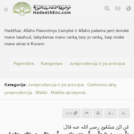
Hadithas:
Allaho Pasiuntinys (ramybė ir Allaho palaima jam) išmokė
mane tašahud, laikydamas mano ranką tarp jo rankų, kaip mokė
mane sūras iš Korano
Pagrindinis
Kategorijos
Jurisprudencija ir jos principai
Kategorija:
Jurisprudencija ir jos principai
.
Garbinimo aktų
jurisprudencija
.
Malda
.
Maldos aprašymas
.
PDF
+
-
عَنِ ابْنَ مَسْعُودٍ رضي الله عنه قَالَ: