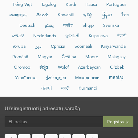
Tiếng Việt
Tagalog
Kurdî
Hausa
Português
മലയാളം
తెలుగు
Kiswahili
தமிழ்
မြန်မာ
ไทย
Deutsch
پښتو
অসমীয়া
Shqip
Svenska
አማርኛ
Nederlands
ગુજરાતી
Кыргызча
नेपाली
Yorùbá
دری
Српски
Soomaali
Kinyarwanda
Română
Magyar
Čeština
Moore
Malagasy
Oromoo
ಕನ್ನಡ
Wolof
Azərbaycan
O‘zbek
Українська
ქართული
Македонски
ភាសាខ្មែរ
ਪੰਜਾਬੀ
मराठी
Kurmancî
Užsiregistruoti į adresatų sąrašą
Registracija