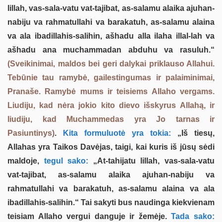
lillah, vas-sala-vatu vat-tajibat, as-salamu alaika ajuhan-
nabiju va rahmatullahi va barakatuh, as-salamu alaina
va ala ibadillahis-salihin, ašhadu alla ilaha illal-lah va
ašhadu ana muchammadan abduhu va rasuluh.“
(Sveikinimai, maldos bei geri dalykai priklauso Allahui.
Tebūnie tau ramybė, gailestingumas ir palaiminimai,
Pranaše. Ramybė mums ir teisiems Allaho vergams.
Liudiju, kad nėra jokio kito dievo išskyrus Allahą, ir
liudiju, kad Muchammedas yra Jo tarnas ir
Pasiuntinys)
.
Kita formuluotė yra tokia:
„Iš tiesų,
Allahas yra Taikos Davėjas, taigi, kai kuris iš jūsų sėdi
maldoje,
tegul sako:
„At-tahijatu lillah, vas-sala-vatu
vat-tajibat, as-salamu alaika ajuhan-nabiju va
rahmatullahi va barakatuh, as-salamu alaina va ala
ibadillahis-salihin.“ Tai sakyti bus naudinga kiekvienam
teisiam Allaho vergui danguje ir žemėje.
Tada sako: