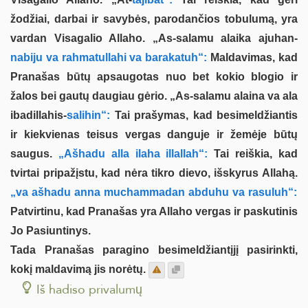
žodžiai, darbai ir savybės, parodančios tobulumą, yra
vardan Visagalio Allaho. „As-salamu alaika ajuhan-
nabiju va rahmatullahi va barakatuh“:
Maldavimas, kad
Pranašas būtų apsaugotas nuo bet kokio blogio ir
žalos bei gautų daugiau gėrio. „As-salamu alaina va ala
ibadillahis-
salihin“:
Tai prašymas, kad besimeldžiantis
ir kiekvienas teisus vergas danguje ir žemėje būtų
saugus.
„Ašhadu alla ilaha illallah“:
Tai reiškia, kad
tvirtai pripažįstu, kad nėra tikro dievo, išskyrus Allahą.
„va ašhadu anna muchammadan abduhu va rasuluh“:
Patvirtinu, kad Pranašas yra Allaho vergas ir paskutinis
Jo Pasiuntinys.
Tada Pranašas paragino besimeldžiantįjį pasirinkti,
kokį maldavimą jis norėtų.
Iš hadiso privalumų