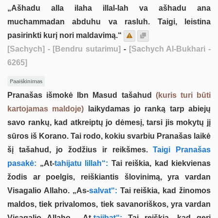
„Ašhadu alla ilaha illal-lah va ašhadu ana
muchammadan abduhu va rasluh. Taigi, leistina
pasirinkti kurį nori maldavimą.“
[Sachych]
- [Bendru sutarimu]
-
[Sachych Al-Bukhari -
6265]
Paaiškinimas
Pranašas išmokė Ibn Masud tašahud
(kuris turi būti
kartojamas maldoje)
laikydamas jo ranką tarp abiejų
savo rankų, kad atkreiptų jo dėmesį, tarsi jis mokytų jį
sūros iš Korano. Tai rodo, kokiu svarbiu Pranašas laikė
šį tašahud, jo žodžius ir reikšmes.
Taigi Pranašas
pasakė:
„At-
tahijatu lillah“:
Tai reiškia, kad kiekvienas
žodis ar poelgis, reiškiantis šlovinimą, yra vardan
Visagalio Allaho. „As-
salvat“:
Tai reiškia, kad žinomos
maldos, tiek privalomos, tiek savanoriškos, yra vardan
Visagalio Allaho. „At-
tajibat“:
Tai reiškia, kad geri