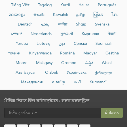
Tiếng Việt
Tagalog
Kurdî
Hausa
Português
മലയാളം
తెలుగు
Kiswahili
தமிழ்
မြန်မာ
ไทย
Deutsch
پښتو
অসমীয়া
Shqip
Svenska
አማርኛ
Nederlands
ગુજરાતી
Кыргызча
नेपाली
Yorùbá
Lietuvių
دری
Српски
Soomaali
тоҷикӣ
Kinyarwanda
Română
Magyar
Čeština
Moore
Malagasy
Oromoo
ಕನ್ನಡ
Wolof
Azərbaycan
O‘zbek
Українська
ქართული
Македонски
ភាសាខ្មែរ
मराठी
Kurmancî
ਮੈਲਿੰਗ ਲਿਸਟ ਵਿੱਚ ਰਜਿਸਟ੍ਰੇਸ਼ਨ / ਦਰਜ ਕਰਵਾਉਣਾ
ਪੰਜੀਕਰਨ