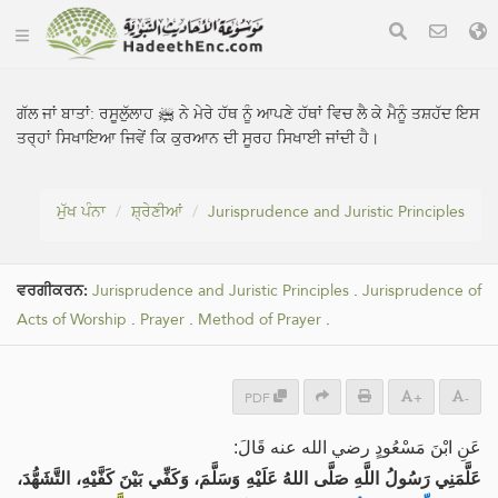
ਗੱਲ ਜਾਂ ਬਾਤਾਂ:
ਰਸੂਲੁੱਲਾਹ ﷺ ਨੇ ਮੇਰੇ ਹੱਥ ਨੂੰ ਆਪਣੇ ਹੱਥਾਂ ਵਿਚ ਲੈ ਕੇ ਮੈਨੂੰ ਤਸ਼ਹੱਦ ਇਸ
ਤਰ੍ਹਾਂ ਸਿਖਾਇਆ ਜਿਵੇਂ ਕਿ ਕੁਰਆਨ ਦੀ ਸੂਰਹ ਸਿਖਾਈ ਜਾਂਦੀ ਹੈ।
ਮੁੱਖ ਪੰਨਾ
ਸ਼੍ਰੇਣੀਆਂ
Jurisprudence and Juristic Principles
ਵਰਗੀਕਰਨ:
Jurisprudence and Juristic Principles
.
Jurisprudence of
Acts of Worship
.
Prayer
.
Method of Prayer
.
PDF
+
-
عَنِ ابْنَ مَسْعُودٍ رضي الله عنه قَالَ:
عَلَّمَنِي رَسُولُ اللَّهِ صَلَّى اللهُ عَلَيْهِ وَسَلَّمَ، وَكَفِّي بَيْنَ كَفَّيْهِ، التَّشَهُّدَ،