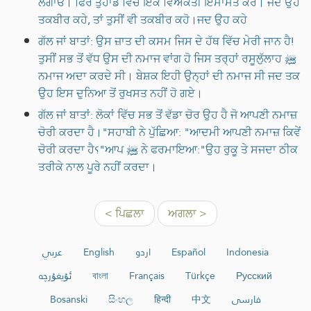
ਲਗਾਓ। ਫਿਰ ਤੁਹਾਡੇ ਵਿੱਚੋਂ ਇੱਕ ਵਿਅਕਤੀ ਇਮਾਮਤ ਕਰੇ। ਜਦ ਉਹ
ਤਕਬੀਰ ਕਹੇ, ਤਾਂ ਤੁਸੀਂ ਵੀ ਤਕਬੀਰ ਕਹੋ।ਜਦ ਉਹ ਕਹੇ
ਗੱਲ ਜਾਂ ਬਾਤਾਂ: ਉਸ ਜ਼ਾਤ ਦੀ ਕਸਮ ਜਿਸ ਦੇ ਹੱਥ ਵਿੱਚ ਮੇਰੀ ਜਾਨ ਹੈ!
ਤੁਸੀਂ ਸਭ ਤੋਂ ਵੱਧ ਉਸ ਦੀ ਨਮਾਜ ਵਾਂਗ ਹੋ ਜਿਸ ਤਰ੍ਹਾਂ ਰਸੂਲੁੱਲਾਹ ﷺ
ਨਮਾਜ ਅਦਾ ਕਰਦੇ ਸੀ। ਬੇਸ਼ਕ ਇਹੀ ਉਨ੍ਹਾਂ ਦੀ ਨਮਾਜ ਸੀ ਜਦ ਤਕ
ਉਹ ਇਸ ਦੁਨਿਆ ਤੋਂ ਰੁਖਸਤ ਨਹੀਂ ਹੋ ਗਏ।
ਗੱਲ ਜਾਂ ਬਾਤਾਂ: ਲੋਕਾਂ ਵਿੱਚ ਸਭ ਤੋਂ ਵੱਡਾ ਚੋਰ ਉਹ ਹੈ ਜੋ ਆਪਣੀ ਨਮਾਜ਼
ਚੋਰੀ ਕਰਦਾ ਹੈ।"ਸਹਾਬੀ ਨੇ ਪੁੱਛਿਆ: "ਆਦਮੀ ਆਪਣੀ ਨਮਾਜ਼ ਕਿਵੇਂ
ਚੋਰੀ ਕਰਦਾ ਹੈ؟"ਆਪ ﷺ ਨੇ ਫਰਮਾਇਆ:"ਉਹ ਰੁਕੂ ਤੇ ਸਜਦਾ ਠੀਕ
ਤਰੀਕੇ ਨਾਲ ਪੂਰੇ ਨਹੀਂ ਕਰਦਾ।
< ਪਿਛਲਾ
ਅਗਲਾ >
عربي
English
اردو
Español
Indonesia
ئۇيغۇرچە
বাংলা
Français
Türkçe
Русский
Bosanski
සිංහල
हिन्दी
中文
فارسی