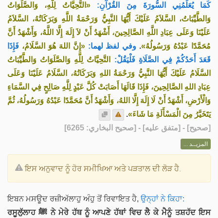
كَمَا يُعَلِّمُنِي السُّورَةَ مِنَ القُرْآنِ:
«التَّحِيَّاتُ لِلَّهِ، وَالصَّلَوَاتُ
وَالطَّيِّبَاتُ، السَّلاَمُ عَلَيْكَ أَيُّهَا النَّبِيُّ وَرَحْمَةُ اللَّهِ وَبَرَكَاتُهُ، السَّلاَمُ
عَلَيْنَا وَعَلَى عِبَادِ اللَّهِ الصَّالِحِينَ، أَشْهَدُ أَنْ لاَ إِلَهَ إِلَّا اللَّهُ، وَأَشْهَدُ أَنَّ
فَإِذَا
«إِنَّ اللهَ هُوَ السَّلَامُ،
وفي لفظ لهما:
.
مُحَمَّدًا عَبْدُهُ وَرَسُولُهُ»
قَعَدَ أَحَدُكُمْ فِي الصَّلَاةِ فَلْيَقُلْ:
التَّحِيَّاتُ لِلَّهِ وَالصَّلَوَاتُ وَالطَّيِّبَاتُ
السَّلَامُ عَلَيْكَ أَيُّهَا النَّبِيُّ وَرَحْمَةُ اللهِ وَبَرَكَاتُهُ، السَّلَامُ عَلَيْنَا وَعَلَى
عِبَادِ اللهِ الصَّالِحِينَ، فَإِذَا قَالَهَا أَصَابَتْ كُلَّ عَبْدٍ لِلَّهِ صَالِحٍ فِي السَّمَاءِ
وَالْأَرْضِ، أَشْهَدُ أَنْ لَا إِلَهَ إِلَّا اللهُ، وَأَشْهَدُ أَنَّ مُحَمَّدًا عَبْدُهُ وَرَسُولُهُ، ثُمَّ
.
يَتَخَيَّرُ مِنَ الْمَسْأَلَةِ مَا شَاءَ»
] - [متفق عليه] - [صحيح البخاري: 6265]
صحيح
[
المزيــد ...
ਇਸ ਅਨੁਵਾਦ ਨੂੰ ਹੋਰ ਸਮੀਖਿਆ ਅਤੇ ਪੜਤਾਲ ਦੀ ਲੋੜ ਹੈ.
ਇਬਨ ਮਸਊਦ ਰਜ਼ੀਅੱਲਾਹੁ ਅੰਹੁ ਤੋਂ ਰਿਵਾਇਤ ਹੈ,
ਉਨ੍ਹਾਂ ਨੇ ਕਿਹਾ:
ਰਸੂਲੁੱਲਾਹ ﷺ ਨੇ ਮੇਰੇ ਹੱਥ ਨੂੰ ਆਪਣੇ ਹੱਥਾਂ ਵਿਚ ਲੈ ਕੇ ਮੈਨੂੰ ਤਸ਼ਹੱਦ ਇਸ