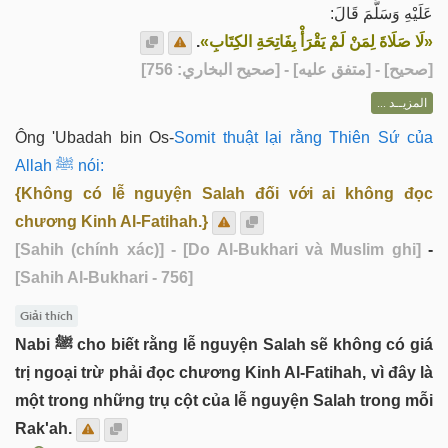
عَلَيْهِ وَسَلَّمَ قَالَ:
.
«لَا صَلَاةَ لِمَنْ لَمْ يَقْرَأْ بِفَاتِحَةِ الكِتَابِ»
] - [متفق عليه] - [صحيح البخاري: 756]
صحيح
[
المزيــد ...
Ông 'Ubadah bin Os-
Somit thuật lại rằng Thiên Sứ của
Allah ﷺ nói:
{Không có lễ nguyện Salah đối với ai không đọc
chương Kinh Al-Fatihah.}
[Sahih (chính xác)]
- [Do Al-Bukhari và Muslim ghi]
-
[Sahih Al-Bukhari - 756]
Giải thích
Nabi ﷺ cho biết rằng lễ nguyện Salah sẽ không có giá
trị ngoại trừ phải đọc chương Kinh Al-Fatihah, vì đây là
một trong những trụ cột của lễ nguyện Salah trong mỗi
Rak'ah.