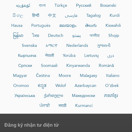
ئۇيغۇرچە
বাংলা
Türkçe
Русский
Bosanski
සිංහල
हिन्दी
中文
فارسی
Tagalog
Kurdî
Hausa
Português
മലയാളം
తెలుగు
Kiswahili
မြန်မာ
ไทย
Deutsch
پښتو
অসমীয়া
Shqip
Svenska
አማርኛ
Nederlands
ગુજરાતી
Кыргызча
नेपाली
Yorùbá
Lietuvių
دری
Српски
Soomaali
Kinyarwanda
Română
Magyar
Čeština
Moore
Malagasy
Italiano
Oromoo
ಕನ್ನಡ
Wolof
Azərbaycan
O‘zbek
Українська
ქართული
Македонски
ភាសាខ្មែរ
ਪੰਜਾਬੀ
मराठी
Kurmancî
Đăng ký nhận tư điện tử