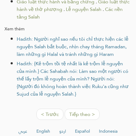
Giáo luật thực hành và bằng chứng
.
Giáo luật thực
hành về thờ phượng
.
Lễ nguyện Salah
.
Các nền
tảng Salah
Xem thêm
Hadith: Người nghĩ sao nếu tôi chỉ thực hiện các lễ
nguyện Salah bắt buộc, nhịn chay tháng Ramadan,
làm những gì Halal và tránh những gì Haram
Hadith: {Kẻ trộm tồi tệ nhất là kẻ trộm lễ nguyện
của mình.} Các Sahabah nói: Làm sao một người có
thể lấy trộm lễ nguyện của mình? Người nói:
{Người đó không hoàn thành việc Ruku'a cũng như
Sujud của lễ nguyện Salah.}
< Trước
Tiếp theo >
عربي
English
اردو
Español
Indonesia