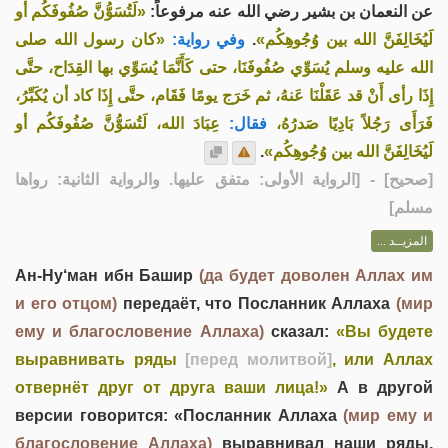
عن النعمان بن بشير رضي الله عنه مرفوعاً:
«لَتُسَوُّنَّ صُفُوفَكُم أو
«كان رسول الله صلى
وفي رواية:
.
لَيُخَالِفَنَّ الله بين وُجُوهِكُم»
الله عليه وسلم يُسَوِّي صُفُوفَنَا، حتى كَأَنَّمَا يُسَوِّي بها القِدَاح، حتَّى
إِذَا رأى أَنْ قد عَقَلْنَا عَنهُ، ثم خَرَج يومًا فَقَام، حتَّى إِذَا كاد أن يُكَبِّرُ،
فَرَأَى رَجُلاً بَادِيًا صَدرُهُ،
فقال:
عِبَادَ الله، لَتُسَوُّنَّ صُفُوفَكُم أو
.
لَيُخَالِفَنَّ الله بين وُجُوهِكُم»
] - [الرواية الأولى: متفق عليها. والرواية الثانية: رواها
صحيح
[
مسلم]
المزيــد ...
Ан-Ну‘ман ибн Башир
(да будет доволен Аллах им
и его отцом)
передаёт, что Посланник Аллаха
(мир
ему и благословение Аллаха)
сказал:
«Вы будете
выравнивать ряды
[перед молитвой]
, или Аллах
отвернёт друг от друга ваши лица!»
А в другой
версии говорится: «Посланник Аллаха
(мир ему и
благословение Аллаха)
выравнивал наши ряды,