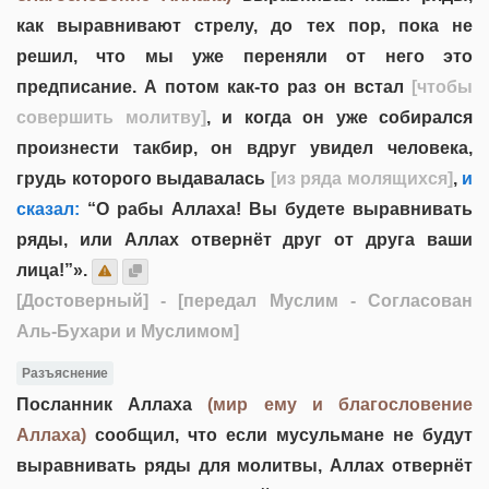
как выравнивают стрелу, до тех пор, пока не
решил, что мы уже переняли от него это
предписание. А потом как-то раз он встал
[чтобы
совершить молитву]
, и когда он уже собирался
произнести такбир, он вдруг увидел человека,
грудь которого выдавалась
[из ряда молящихся]
,
и
сказал:
“О рабы Аллаха! Вы будете выравнивать
ряды, или Аллах отвернёт друг от друга ваши
лица!”».
[Достоверный]
- [передал Муслим - Согласован
Аль-Бухари и Муслимом]
Разъяснение
Посланник Аллаха
(мир ему и благословение
Аллаха)
сообщил, что если мусульмане не будут
выравнивать ряды для молитвы, Аллах отвернёт