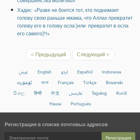
совершенства молитвы».
Хадис: «Разве не боится тот, кто поднимает
голову свою раньше имама, что Аллах превратит
голову его в голову осла [или: превратит в осла
его самого]?!»
< Предыдущий
Следующий >
عربي
English
اردو
Español
Indonesia
ئۇيغۇرچە
বাংলা
Français
Türkçe
Bosanski
සිංහල
हिन्दी
中文
فارسی
Tagalog
Kurdî
Hausa
Português
Регистрация в списке почтовых адресов
Регистрация