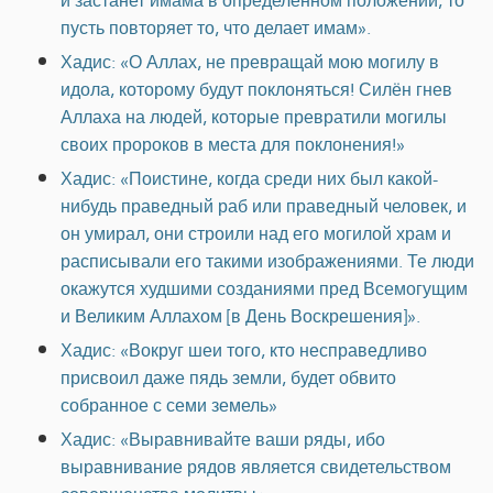
и застанет имама в определённом положении, то
пусть повторяет то, что делает имам».
Хадис: «О Аллах, не превращай мою могилу в
идола, которому будут поклоняться! Силён гнев
Аллаха на людей, которые превратили могилы
своих пророков в места для поклонения!»
Хадис: «Поистине, когда среди них был какой-
нибудь праведный раб или праведный человек, и
он умирал, они строили над его могилой храм и
расписывали его такими изображениями. Те люди
окажутся худшими созданиями пред Всемогущим
и Великим Аллахом [в День Воскрешения]».
Хадис: «Вокруг шеи того, кто несправедливо
присвоил даже пядь земли, будет обвито
собранное с семи земель»
Хадис: «Выравнивайте ваши ряды, ибо
выравнивание рядов является свидетельством