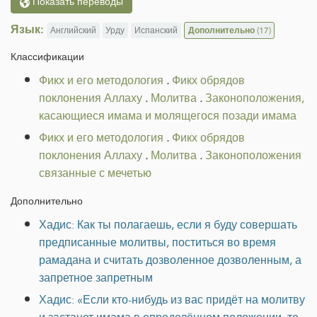
Показать переводы
Язык:
Английский
Урду
Испанский
Дополнительно
(17)
Классификации
Фикх и его методология
.
Фикх обрядов
поклонения Аллаху
.
Молитва
.
Законоположения,
касающиеся имама и молящегося позади имама
Фикх и его методология
.
Фикх обрядов
поклонения Аллаху
.
Молитва
.
Законоположения
связанные с мечетью
Дополнительно
Хадис: Как ты полагаешь, если я буду совершать
предписанные молитвы, поститься во время
рамадана и считать дозволенное дозволенным, а
запретное запретным
Хадис: «Если кто-нибудь из вас придёт на молитву