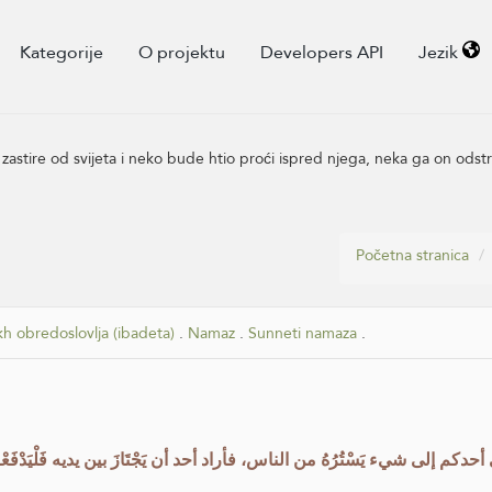
Kategorije
O projektu
Developers API
Jezik
stire od svijeta i neko bude htio proći ispred njega, neka ga on odstr
Početna stranica
kh obredoslovlja (ibadeta)
.
Namaz
.
Sunneti namaza
.
 أحدكم إلى شيء يَسْتُرُهُ من الناس، فأراد أحد أن يَجْتَازَ بين يديه فَلْيَدْفَعْه