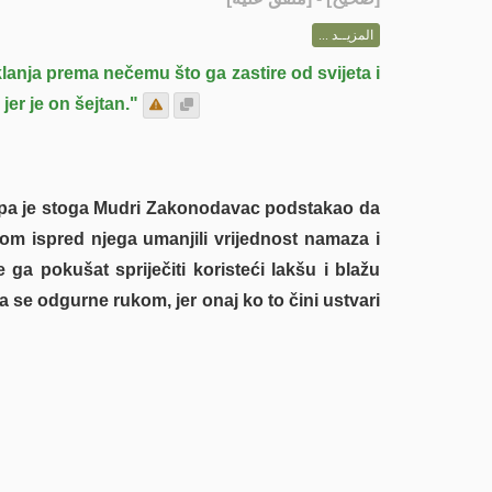
المزيــد ...
anja prema nečemu što ga zastire od svijeta i
er je on šejtan."
z, pa je stoga Mudri Zakonodavac podstakao da
zom ispred njega umanjili vrijednost namaza i
ga pokušat spriječiti koristeći lakšu i blažu
se odgurne rukom, jer onaj ko to čini ustvari