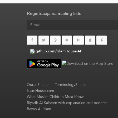
Registracija na mailing listu
github.com/IslamHouse-API
QuranEnc.com
-
TerminologyEnc.com
IslamHouse.com
What Muslim Children Must Know
Riyadh Al-Salheen with explanation and benefits
Bayan Al-Islam