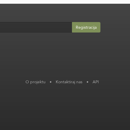
Registracija
O projektu
•
Kontaktiraj nas
•
API