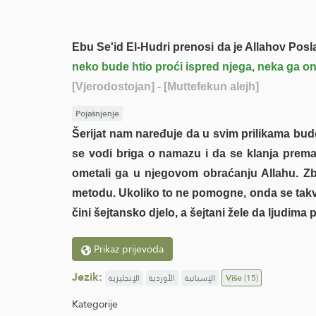
Ebu Se'id El-Hudri prenosi da je Allahov Poslan
neko bude htio proći ispred njega, neka ga on 
[Vjerodostojan]
- [Muttefekun alejh]
Pojašnjenje
Šerijat nam naređuje da u svim prilikama bud
se vodi briga o namazu i da se klanja prema 
ometali ga u njegovom obraćanju Allahu. Zbog
metodu. Ukoliko to ne pomogne, onda se takva
čini šejtansko djelo, a šejtani žele da ljudim
Prikaz prijevoda
Jezik:
الإنجليزية
الأوردية
الإسبانية
Više
(15)
Kategorije