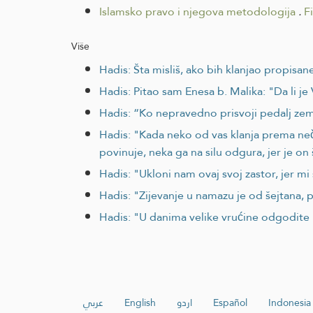
Islamsko pravo i njegova metodologija
.
F
Više
Hadis: Šta misliš, ako bih klanjao propis
Hadis: Pitao sam Enesa b. Malika: "Da li je
Hadis: “Ko nepravedno prisvoji pedalj ze
Hadis: "Kada neko od vas klanja prema neč
povinuje, neka ga na silu odgura, jer je on 
Hadis: "Ukloni nam ovaj svoj zastor, jer m
Hadis: "Zijevanje u namazu je od šejtana, p
Hadis: "U danima velike vrućine odgodite 
عربي
English
اردو
Español
Indonesia