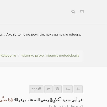
ani. Ako se tome ne povinuje, neka ga na silu odgura,
Kategorije
Islamsko pravo i njegova metodologija
PDF
+
-
عن أبي سعيد الْخُدْرِيِّ رضي الله عنه مرفوعًا:
إذا صلَّى)
] - [متفق عليه]
صحيح
[