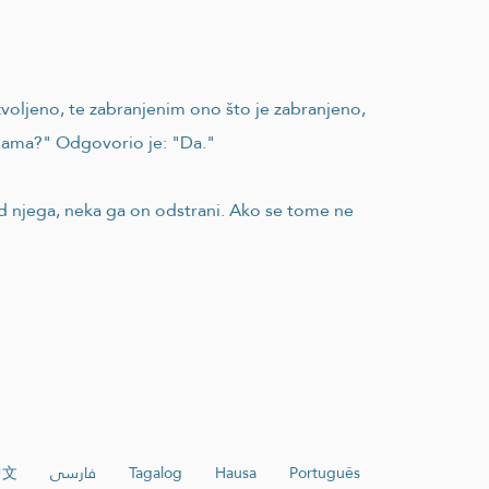
voljeno, te zabranjenim ono što je zabranjeno,
ndalama?" Odgovorio je: "Da."
ed njega, neka ga on odstrani. Ako se tome ne
中文
فارسی
Tagalog
Hausa
Português