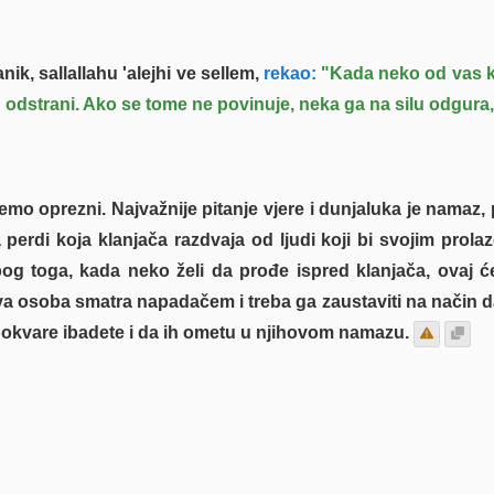
ik, sallallahu 'alejhi ve sellem,
rekao:
"Kada neko od vas kl
odstrani. Ako se tome ne povinuje, neka ga na silu odgura, j
emo oprezni. Najvažnije pitanje vjere i dunjaluka je nama
perdi koja klanjača razdvaja od ljudi koji bi svojim prola
 toga, kada neko želi da prođe ispred klanjača, ovaj će 
 osoba smatra napadačem i treba ga zaustaviti na način da 
a pokvare ibadete i da ih ometu u njihovom namazu.