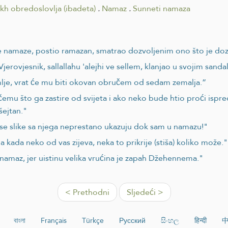
ikh obredoslovlja (ibadeta)
.
Namaz
.
Sunneti namaza
ane namaze, postio ramazan, smatrao dozvoljenim ono što je doz
 Vjerovjesnik, sallallahu 'alejhi ve sellem, klanjao u svojim sa
mlje, vrat će mu biti okovan obručem od sedam zemalja.”
emu što ga zastire od svijeta i ako neko bude htio proći ispr
šejtan."
i se slike sa njega neprestano ukazuju dok sam u namazu!"
a kada neko od vas zijeva, neka to prikrije (stiša) koliko može."
namaz, jer uistinu velika vrućina je zapah Džehennema."
< Prethodni
Sljedeći >
বাংলা
Français
Türkçe
Русский
සිංහල
हिन्दी