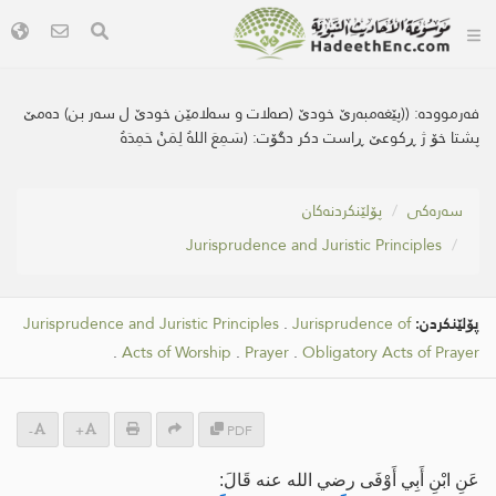
فەرموودە:
((پێغه‌مبه‌رێ خودێ (صه‌لات و سه‌لامێن خودێ ل سه‌ر بن) ده‌مێ
پشتا خۆ ژ ڕكوعێ ڕاست دكر دگۆت: (سَمِعَ اللهُ لِمَنْ حَمِدَهُ
سه‌ره‌كی
پۆلێنکردنەکان
Jurisprudence and Juristic Principles
پۆلێنکردن:
Jurisprudence of
.
Jurisprudence and Juristic Principles
.
Acts of Worship
.
Prayer
.
Obligatory Acts of Prayer
-
+
PDF
عَنِ ‌ابْنِ أَبِي أَوْفَى رضي الله عنه قَالَ: