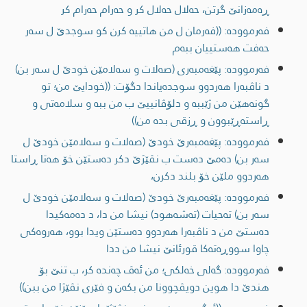
ڕەمەزانێ گرتن، حەلال حەلال کر و حەرام حەرام کر
فەرموودە: ((فه‌رمان ل من هاتییه‌ كرن كو سوجدێ ل سه‌ر
حه‌فت هه‌ستییان ببه‌م
فەرموودە: پێغه‌مبه‌ری (صه‌لات و سه‌لامێن خودێ ل سه‌ر بن)
د ناڤبه‌را هه‌ردوو سوجده‌یاندا دگۆت: ((خودایێ من؛ تو
گونه‌هێن من ژێببه‌ و دلۆڤانییێ ب من ببه‌ و سلامه‌تی و
ڕاسته‌ڕێبوون و ڕزقی بده‌ من))
فەرموودە: پێغه‌مبه‌رێ خودێ (صه‌لات و سه‌لامێن خودێ ل
سه‌ر بن) ده‌مێ ده‌ست ب نڤێژێ دكر ده‌ستێن خۆ هه‌تا ڕاستا
هه‌ردوو ملێن خۆ بلند دكرن،
فەرموودە: پێغه‌مبه‌رێ خودێ (صه‌لات و سه‌لامێن خودێ ل
سه‌ر بن) ته‌حیات (ته‌شه‌هود) نیشا من دا، د ده‌مه‌كیدا
ده‌ستێ من د ناڤبه‌را هه‌ردوو ده‌ستێن ویدا بوو، هه‌روه‌كی
چاوا سووڕه‌ته‌كا قورئانێ نیشا من ددا
فەرموودە: گه‌لی خه‌لكی؛ من ئه‌ڤ چه‌نده‌ كر، ب تنێ بۆ
هندێ دا‌ هوین دویڤچوونا من بكه‌ن و فێری نڤێژا من ببن))