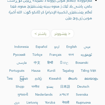
فەرموودە: ((ئه‌گه‌ر هوین چوونه‌ د نڤێژێدا؛ ڕێزێن خۆ ڕاست
بكه‌ن، پاشی بلا ئێك ژ هه‌وه‌ ببيته‌ پێشنڤێژێ هه‌وه‌، ڤێجا
ئه‌گه‌ر پێشنڤێژی (تكبيرة الإحرام) كر (ئانكو گۆت: الله أكبر)؛
هوین ژی وێ بێژن
< پێشووتر
پاشتر >
عربي
English
اردو
Español
Indonesia
ئۇيغۇرچە
বাংলা
Français
Türkçe
Русский
Bosanski
සිංහල
हिन्दी
中文
فارسی
Português
Hausa
Kurdî
Tagalog
Tiếng Việt
ไทย
မြန်မာ
தமிழ்
Kiswahili
తెలుగు
മലയാളം
Deutsch
日本語
پښتو
অসমীয়া
Shqip
ગુજરાતી
Nederlands
አማርኛ
Svenska
Кыргызча
नेपाली
Yorùbá
Lietuvių
دری