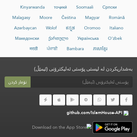
Kinyarwanda
тоҷикӣ
Soomaali
Српски
Malagasy
Moore
Čeština
Magyar
Română
Azərbaycan
Wolof
ಕನ್ನಡ
Oromoo
Italiano
Македонски
ქართული
Українська
O‘zbek
मराठी
ਪੰਜਾਬੀ
Bambara
ភាសាខ្មែរ
بەشداریکردن لە لیستی پۆستی ئەلیکترۆنی (ئیمێڵ)
تۆمار کردن
github.com/IslamHouse-API