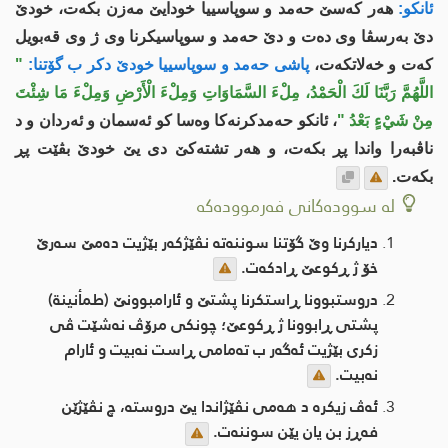
ئانكو:
هه‌ر كه‌سێ حه‌مد و سوپاسییا خودایێ مه‌زن بكه‌ت، خودێ
دێ به‌رسڤا وی ده‌ت و دێ حه‌مد و سوپاسیكرنا وی ژ وی قه‌بویل
كه‌ت و خه‌لاتكه‌ت،
پاشی حه‌مد و سوپاسییا خودێ دكر ب گۆتنا:
"
اللَّهُمَّ رَبَّنَا لَكَ الْحَمْدُ، مِلْءَ السَّمَاوَاتِ وَمِلْءَ الْأَرْضِ وَمِلْءَ مَا شِئْتَ
مِنْ شَيْءٍ بَعْدُ "
، ئانكو حه‌مدكرنه‌كا وه‌سا كو ئه‌سمان و ئه‌ردان و د
ناڤبه‌را واندا پڕ بكه‌ت، و هه‌ر تشته‌كێ دی یێ خودێ بڤێت پڕ
بكه‌ت.
لە سوودەکانی فەرموودەکە
دیاركرنا وێ گۆتنا سوننه‌ته‌ نڤێژكه‌ر بێژیت ده‌مێ سه‌رێ
خۆ ژ ڕكوعێ ڕادكه‌ت.
دروستبوونا ڕاستكرنا پشتێ و ئارامبوونێ (طمأنينة)
پشتی ڕابوونا ژ ڕكوعێ؛ چونكی مرۆڤ نه‌شێت ڤی
زكری بێژیت ئه‌گه‌ر ب ته‌مامی ڕاست نه‌بیت و ئارام
نه‌بیت.
ئه‌ڤ زیكره‌ د هه‌می نڤێژاندا یێ دروسته‌، چ نڤێژێن
فه‌ڕز بن یان یێن سوننه‌ت.