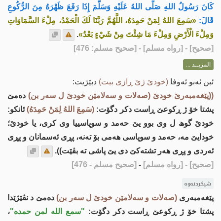
كَانَ رَسُولُ اللهِ صَلَّى اللهُ عَلَيْهِ وَسَلَّمَ إِذَا رَفَعَ ظَهْرَهُ مِنَ الرُّكُوعِ
قَالَ:
«سَمِعَ اللهُ لِمَنْ حَمِدَهُ، اللَّهُمَّ رَبَّنَا لَكَ الْحَمْدُ، مِلْءَ السَّمَاوَاتِ
وَمِلْءَ الْأَرْضِ وَمِلْءَ مَا شِئْتَ مِنْ شَيْءٍ بَعْدُ»
.
[
صحيح
] - [رواه مسلم] - [صحيح مسلم: 476]
المزيــد ...
ئبن ئه‌بو ئه‌وفا
(خودێ ژێ ڕازی بیت)
دبێژیت:
((پێغه‌مبه‌رێ خودێ (صه‌لات و سه‌لامێن خودێ ل سه‌ر بن)
ده‌مێ
پشتا خۆ ژ ڕكوعێ ڕاست دكر دگۆت:
(سَمِعَ اللهُ لِمَنْ حَمِدَهُ)
ئانكو:
خودێ گوھ ل وی بوو یێ حه‌مد و سوپاسییا وی كری، یا خودێ؛
خودایێ مه‌، حه‌مد و سوپاسی هه‌می بۆ ته‌نه‌، پڕی ئه‌سمانان و پڕی
ئه‌ردی و پڕی هه‌ر تشته‌كێ دی یێ پاشی ته‌ بڤێت)).
[صحيح]
- [رواه مسلم]
-
[صحيح مسلم - 476]
شیکردنەوە
پێغه‌مبه‌ری
(صه‌لات و سه‌لامێن خودێ ل سه‌ر بن)
ده‌مێ د نڤێژێدا
پشتا خۆ ژ ڕكوعێ ڕاست دكر دگۆت:
"سمع الله لمن حمده"
،