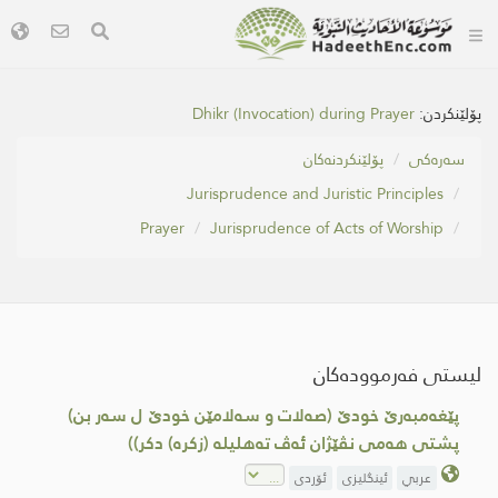
پۆلێنکردن:
Dhikr (Invocation) during Prayer
سه‌ره‌كی
پۆلێنکردنەکان
Jurisprudence and Juristic Principles
Prayer
Jurisprudence of Acts of Worship
لیستی فەرموودەکان
پێغه‌مبه‌رێ خودێ (صه‌لات و سه‌لامێن خودێ ل سه‌ر بن)
پشتی هه‌می نڤێژان ئه‌ڤ ته‌هلیله‌ (زكره‌) دكر))
عربي
ئینگلیزی
ئۆردی