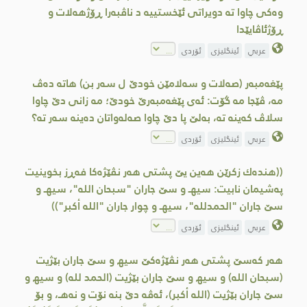
وه‌كی چاوا ته‌ دویراتی ئێخستییه‌ د ناڤبه‌را ڕۆژهه‌لات و
ڕۆژئاڤایێدا
عربي
ئینگلیزی
ئۆردی
پێغه‌مبه‌ر (صه‌لات و سه‌لامێن خودێ ل سه‌ر بن) هاته‌ ده‌ڤ
مه‌، ڤێجا مه‌ گۆت: ئه‌ی پێغه‌مبه‌رێ خودێ؛ مه‌ زانی دێ چاوا
سلاڤ كه‌ینه‌ ته‌‌، به‌لێ پا دێ چاوا صه‌له‌واتان ده‌ینه‌ سه‌ر ته‌؟
عربي
ئینگلیزی
ئۆردی
((هنده‌ك زكرێن هه‌ین یێ پشتی هه‌ر نڤێژه‌كا فه‌ڕز بخوینیت
په‌شیمان نابیت: سیهـ و سێ جاران "سبحان الله"، سیهـ و
سێ جاران "الحمدلله"، سیهـ و چوار جاران "الله أكبر"))
عربي
ئینگلیزی
ئۆردی
هه‌ر كه‌سێ پشتی هەر نڤێژەکێ سیھ و سێ جاران بێژیت
(سبحان الله) و سیھ و سێ جاران بێژیت (الحمد لله) و سیھ و
سێ جاران بێژیت (الله أكبر)، ئه‌ڤه‌ دێ بنه‌ نۆت و نه‌هـ، و بۆ