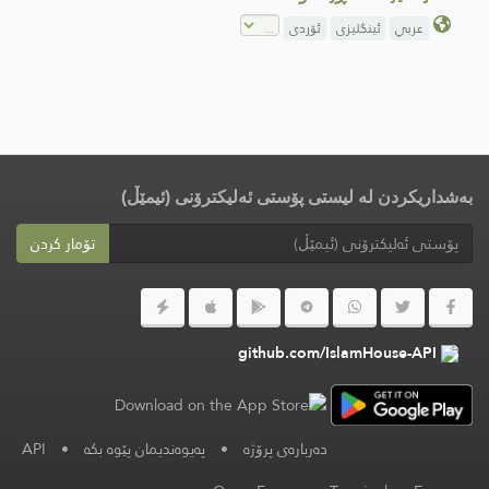
عربي
ئینگلیزی
ئۆردی
بەشداریکردن لە لیستی پۆستی ئەلیکترۆنی (ئیمێڵ)
تۆمار کردن
github.com/IslamHouse-API
دەربارەی پرۆژە
•
پەیوەندیمان پێوە بکە
•
API