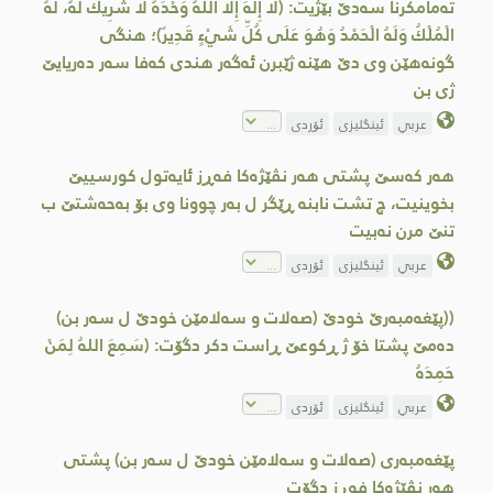
ته‌مامكرنا سه‌دێ بێژیت: (لَا إِلَهَ إِلَّا اللهُ وَحْدَهُ لَا شَرِيكَ لَهُ، لَهُ
الْمُلْكُ وَلَهُ الْحَمْدُ وَهُوَ عَلَى كُلِّ شَيْءٍ قَدِيرٌ)؛ هنگی
گونه‌هێن وی دێ هێنه‌ ژێبرن ئه‌گه‌ر هندی كه‌فا سه‌ر ده‌ریایێ
ژی بن
عربي
ئینگلیزی
ئۆردی
هه‌ر كەسێ پشتی هەر نڤێژەکا فەڕز ئایەتول کورسییێ
بخوینیت، چ تشت نابنه‌ ڕێگر ل بەر چوونا وی بۆ به‌حەشتێ ب
تنێ مرن نەبیت
عربي
ئینگلیزی
ئۆردی
((پێغه‌مبه‌رێ خودێ (صه‌لات و سه‌لامێن خودێ ل سه‌ر بن)
ده‌مێ پشتا خۆ ژ ڕكوعێ ڕاست دكر دگۆت: (سَمِعَ اللهُ لِمَنْ
حَمِدَهُ
عربي
ئینگلیزی
ئۆردی
پێغه‌مبه‌ری (صه‌لات و سه‌لامێن خودێ ل سه‌ر بن) پشتی
هه‌ر نڤێژه‌كا فه‌ڕز دگۆت