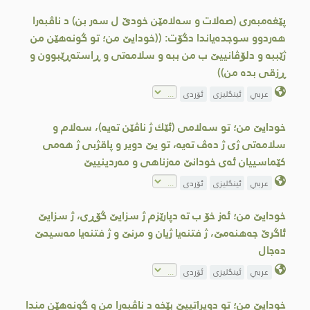
پێغه‌مبه‌ری (صه‌لات و سه‌لامێن خودێ ل سه‌ر بن) د ناڤبه‌را
هه‌ردوو سوجده‌یاندا دگۆت: ((خودایێ من؛ تو گونه‌هێن من
ژێببه‌ و دلۆڤانییێ ب من ببه‌ و سلامه‌تی و ڕاسته‌ڕێبوون و
ڕزقی بده‌ من))
عربي
ئینگلیزی
ئۆردی
خودایێ من؛ تو سه‌لامی (ئێك ژ ناڤێن ته‌یه‌)، سه‌لام و
سلامه‌تی ژی ژ ده‌ڤ ته‌یه‌، تو یێ دویر و پاقژبی ژ هه‌می
كێماسییان ئه‌ی خودانێ مه‌زناهی و مه‌ردینییێ
عربي
ئینگلیزی
ئۆردی
خودایێ من؛ ئه‌ز خۆ ب ته‌ دپارێزم ژ سزایێ گۆڕی، ژ سزایێ
ئاگرێ جه‌هنه‌مێ، ژ فتنه‌یا ژیان و مرنێ و ژ فتنه‌یا مه‌سیحێ
ده‌جال
عربي
ئینگلیزی
ئۆردی
خودایێ من؛ تو دویراتییێ بێخه‌ د ناڤبه‌را من و گونه‌هێن مندا