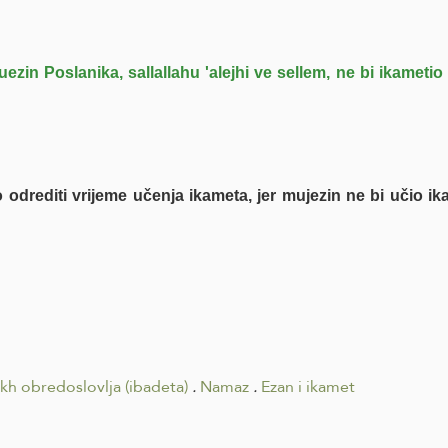
ezin Poslanika, sallallahu 'alejhi ve sellem, ne bi ikameti
drediti vrijeme učenja ikameta, jer mujezin ne bi učio ikam
ikh obredoslovlja (ibadeta)
.
Namaz
.
Ezan i ikamet