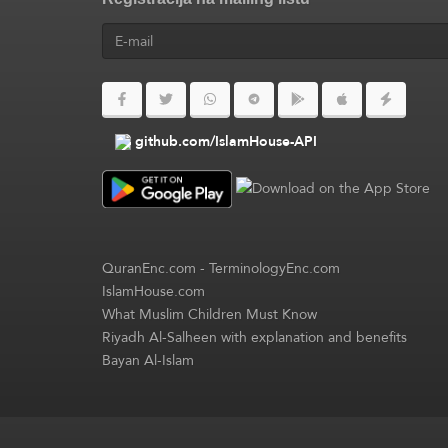
github.com/IslamHouse-API
QuranEnc.com
-
TerminologyEnc.com
IslamHouse.com
What Muslim Children Must Know
Riyadh Al-Salheen with explanation and benefits
Bayan Al-Islam