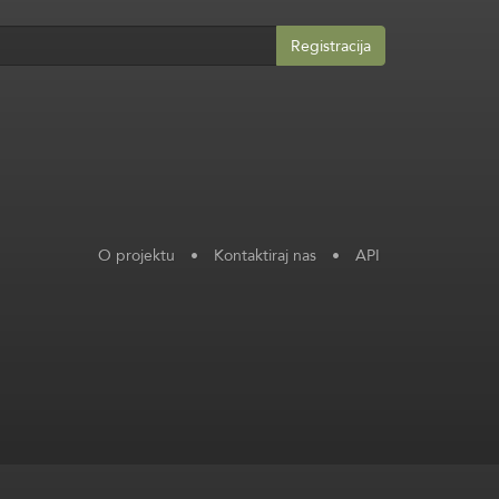
Registracija
O projektu
•
Kontaktiraj nas
•
API