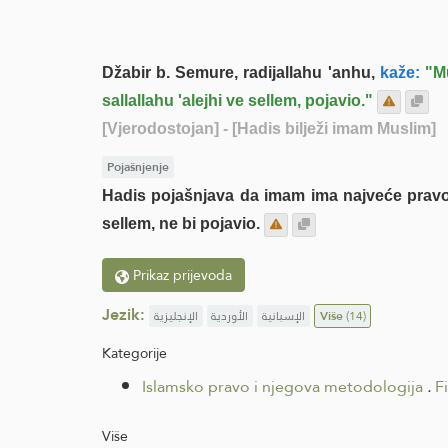
Džabir b. Semure, radijallahu 'anhu,
kaže:
"Mu
sallallahu 'alejhi ve sellem, pojavio."
[Vjerodostojan]
- [Hadis bilježi imam Muslim]
Pojašnjenje
Hadis pojašnjava da imam ima najveće pravo o
sellem, ne bi pojavio.
Prikaz prijevoda
Jezik:
الإنجليزية
الأوردية
الإسبانية
Više
(14)
Kategorije
Islamsko pravo i njegova metodologija
.
F
Više