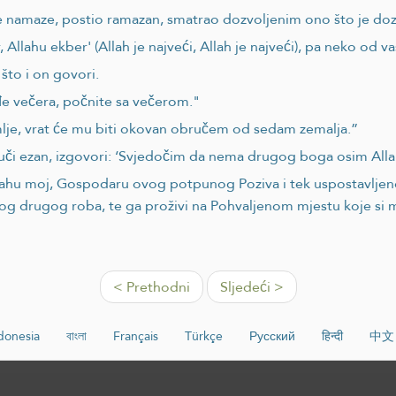
ane namaze, postio ramazan, smatrao dozvoljenim ono što je doz
Allahu ekber' (Allah je najveći, Allah je najveći), pa neko od v
što i on govori.
đe večera, počnite sa večerom."
mlje, vrat će mu biti okovan obručem od sedam zemalja.”
či ezan, izgovori: ‘Svjedočim da nema drugog boga osim Allah
'Allahu moj, Gospodaru ovog potpunog Poziva i tek uspostav
dnog drugog roba, te ga proživi na Pohvaljenom mjestu koje si
< Prethodni
Sljedeći >
donesia
বাংলা
Français
Türkçe
Русский
हिन्दी
中文