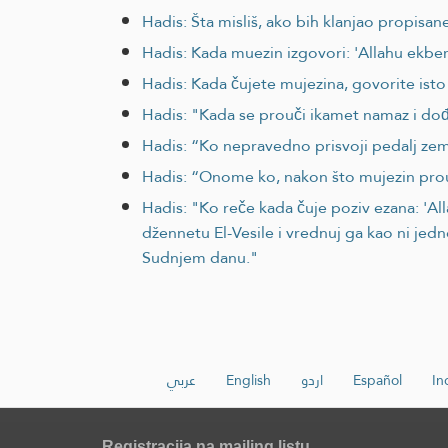
Hadis: Šta misliš, ako bih klanjao propis
Hadis: Kada muezin izgovori: 'Allahu ekber, 
Hadis: Kada čujete mujezina, govorite isto 
Hadis: "Kada se prouči ikamet namaz i do
Hadis: “Ko nepravedno prisvoji pedalj ze
Hadis: “Onome ko, nakon što mujezin prou
Hadis: "Ko reče kada čuje poziv ezana: 
džennetu El-Vesile i vrednuj ga kao ni je
Sudnjem danu."
عربي
English
اردو
Español
In
Registracija na mailing listu