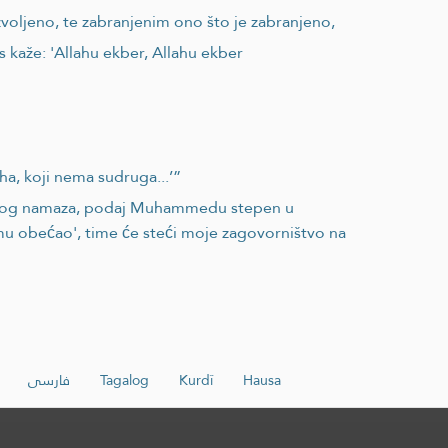
voljeno, te zabranjenim ono što je zabranjeno,
as kaže: 'Allahu ekber, Allahu ekber
a, koji nema sudruga...’”
ljenog namaza, podaj Muhammedu stepen u
 mu obećao', time će steći moje zagovorništvo na
فارسی
Tagalog
Kurdî
Hausa