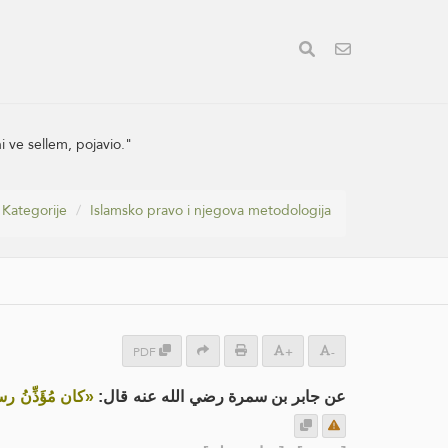
hi ve sellem, pojavio."
Kategorije
Islamsko pravo i njegova metodologija
PDF
+
-
عن جابر بن سمرة رضي الله عنه قال:
كان مُؤَذِّنُ ر»