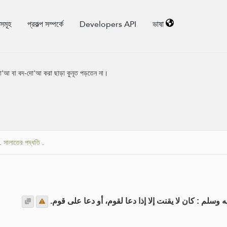
িসমূহ
প্রকল্প সম্পর্কে
Developers API
ভাষা
্য দো‘আ বা বদ-দো‘আ করা ছাড়া কুনূত পড়তেন না।
.
সালাতের পদ্ধতি
.
وسلم : كان لا يقنت إلا إذا دعا لقوم، أو دعا على قوم