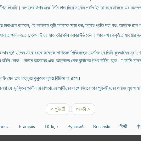
নির্দেশিত হয়েছি। কপালের উপর এবং তিনি হাত দিয়ে নাকের প্রতি ইশারা করে নাককে এর অন্তর্ভ
সিজদার মাঝখানে বলতেন, হে আল্লাহ তুমি আমাকে ক্ষমা কর, আমার প্রতি দয়া কর, আমাকে রক
খন সালাত শুরু করতেন, তখন উভয় হাত তাঁর কাঁধ বরাবর উঠাতেন। আর যখন রুকূ‘তে যাওয়ার 
 হাত তার দুই হাতের মাঝে রেখে আমাকে তাশহহুদ শিখিয়েছেন যেমনিভাবে তিনি কুরআনের সূরা
্ষিত হোক। সালাম আমাদের এবং আল্লাহর নেক বান্দাদের উপর বর্ষিত হোক।” আমি সাক্ষ্য
 যেন তার বাহুদ্বয় কুকুরের ন্যায় বিছিয়ে না রাখে।
া যে ব্যক্তির আমীন ফিরিশতাদের আমীনের সাথে মিলবে তার পূর্ব-জীবনের গুনাহসমূহ ক্ষম
< পূর্ববর্তী
পরবর্তী >
nesia
Français
Türkçe
Русский
Bosanski
हिन्दी
中