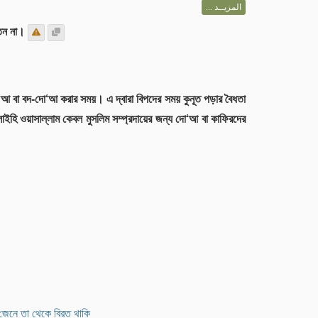
المزيــد ...
তেন না।
ো‘আ বা বদ-দো‘আ করার সময়। এ দ্বারা বিপদের সময় কুনূত পড়ার বৈধতা
লাইহি ওয়াসাল্লাম কেবল মুসলিম সম্প্রদায়ের জন্য দো‘আ বা কাফিরদের
 জেনে তা থেকে বিরত থাকি