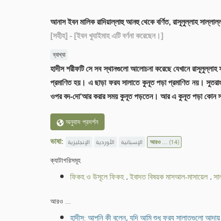
আনাস ইবন মালিক রাদিয়াল্লাহু আনহু থেকে বর্ণিত, রাসূলুল্লাহ সাল্
[সহীহ]
- [ইবন খুযাইমাহ এটি বর্ণনা করেছেন।]
ব্যাখ্যা
হাদীস শরীফটি সে সব স্থানগুলো আলোচনা করেছে যেখানে রাসূলুল্লাহ
প্রমাণিত হয়। এ ছাড়া ফরয সালাতে কুনূত পড়া প্রমাণিত নয়। সুতরাং 
ওপর বদ-দো‘আর করার সময় কুনূত পড়তেন। আর এ কুনূত পড়া কোন সা
অনুবাদ প্রদর্শন
ভাষা:
الإنجليزية
الأوردية
الإسبانية
আরও ...
(14)
ক্যাটাগরিসমূহ
ফিকহ ও উসূলে ফিকহ
.
ইবাদত বিষয়ক মাসআল-মাসায়েল
.
সা
আরও ...
হাদীস: আপনি কী বলেন, যদি আমি শুধু ফরয সালাতগুলো আদায় ক