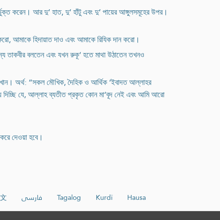
ুক্ত করেন। আর দু’ হাত, দু’ হাঁটু এবং দু’ পায়ের আঙ্গুলসমূহের উপর।
্ষা করো, আমাকে হিদায়াত দাও এবং আমাকে রিযিক দান করো।
জন্য তাকবীর বলতেন এবং যখন রুকূ‘ হতে মাথা উঠাতেন তখনও
 শেখান। অর্থ: “সকল মৌখিক, দৈহিক ও আর্থিক ‘ইবাদত আল্লাহর
 দিচ্ছি যে, আল্লাহ ব্যতীত প্রকৃত কোন মা‘বূদ নেই এবং আমি আরো
া করে দেওয়া হবে।
文
فارسی
Tagalog
Kurdî
Hausa