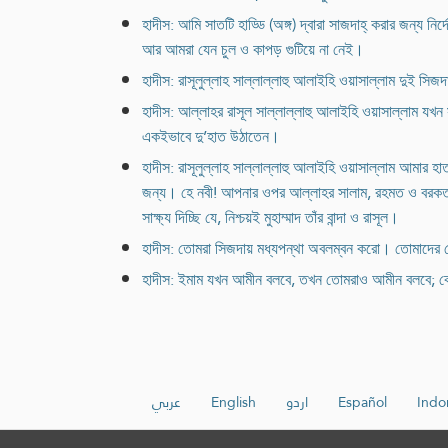
হাদীস: আমি সাতটি হাড্ডি (অঙ্গ) দ্বারা সাজদাহ্ করার জন্য 
আর আমরা যেন চুল ও কাপড় গুটিয়ে না নেই।
হাদীস: রাসূলুল্লাহ সাল্লাল্লাহু আলাইহি ওয়াসাল্লাম দুই 
হাদীস: আল্লাহর রাসূল সাল্লাল্লাহু আলাইহি ওয়াসাল্লাম য
একইভাবে দু’হাত উঠাতেন।
হাদীস: রাসূলুল্লাহ সাল্লাল্লাহু আলাইহি ওয়াসাল্লাম আমার
জন্য। হে নবী! আপনার ওপর আল্লাহর সালাম, রহমত ও বরকত বর
সাক্ষ্য দিচ্ছি যে, নিশ্চয়ই মুহাম্মাদ তাঁর বান্দা ও রাসূল।
হাদীস: তোমরা সিজদায় মধ্যপন্থা অবলম্বন করো। তোমাদের কেউ
হাদীস: ইমাম যখন আমীন বলবে, তখন তোমরাও আমীন বলবে; কেনন
عربي
English
اردو
Español
Indo