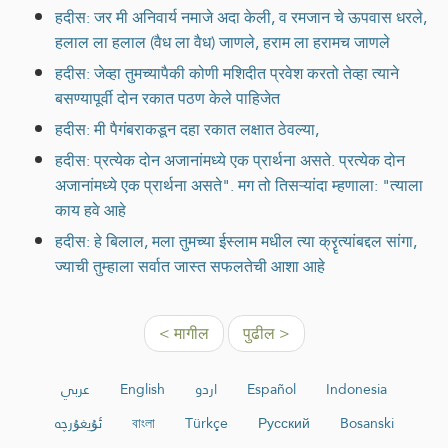
हदीस: जर मी अनिवार्य नमाजे अदा केली, व रमजान चे ऊपवास धरले,
हलाल ला हलाल (वैध ला वैध) जाणले, हराम ला हरामच जाणले
हदीस: जेव्हा तुमच्यापैकी कोणी मशिदीत प्रवेश करतो तेव्हा त्याने
बसण्यापूर्वी दोन रकात पठण केले पाहिजेत
हदीस: मी पैगंबराकडून दहा रकात लक्षात ठेवल्या,
हदीस: प्रत्येक दोन अजानांमध्ये एक प्रार्थना असते. प्रत्येक दोन
अजानांमध्ये एक प्रार्थना असते". मग तो तिसऱ्यांदा म्हणाला: "त्याला
काय हवे आहे
हदीस: हे बिलाल, मला तुमच्या ईस्लाम मधील त्या क्रॄत्यांबद्दल सांगा,
ज्याची तुम्हाला सर्वात जास्त सफलतेची आशा आहे
< मागील
पुढील >
عربي
English
اردو
Español
Indonesia
ئۇيغۇرچە
বাংলা
Türkçe
Русский
Bosanski