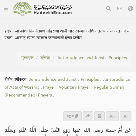
हदीस:
जो कोणी नियमितपणे जोहरच्या आधी चार रकअत आणि नंतर चार रकअत नमाज
पढतो, अल्लाह त्याला नरकात जाण्यासाठी हराम करील
मुख्यपृष्ठ
श्रेण्या
Jurisprudence and Juristic Principles
विशेष वर्गीकरण:
Jurisprudence and Juristic Principles
.
Jurisprudence
of Acts of Worship
.
Prayer
.
Voluntary Prayer
.
Regular Sunnah
(Recommended) Prayers
.
PDF
+
-
عَنْ أُمِّ حَبِيبَةَ رضي الله عنها زَوْجِ النَّبِيِّ صَلَّى اللَّهُ عَلَيْهِ وَسَلَّمَ