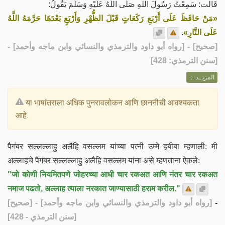
قَالت: سَمِعْتُ رَسُولَ اللهِ صَلَّى اللَّهُ عَلَيْهِ وَسَلَّمَ يَقُولُ:
«مَنْ حَافَظَ عَلَى أَرْبَعِ رَكَعَاتٍ قَبْلَ الظُّهْرِ وَأَرْبَعٍ بَعْدَهَا حَرَّمَهُ اللَّهُ
.
عَلَى النَّارِ»
] - [رواه أبو داود والترمذي والنسائي وابن ماجه وأحمد] -
صحيح
[
[سنن الترمذي: 428]
المزيــد ...
या भाषांतराला अधिक पुनरावलोकन आणि छाननीची आवश्यकता
आहे.
पैगंबर सल्लल्लाहु अलैहि वसल्लम यांच्या पत्नी उम्मे हबीबा म्हणाली: मी
अल्लाहचे पैगंबर सल्लल्लाहु अलैहि वसल्लम यांना असे म्हणताना ऐकले:
"जो कोणी नियमितपणे जोहरच्या आधी चार रकअत आणि नंतर चार रकअत
नमाज पढतो, अल्लाह त्याला नरकात जाण्यासाठी हराम करील."
[صحيح]
- [رواه أبو داود والترمذي والنسائي وابن ماجه وأحمد]
-
[سنن الترمذي - 428]