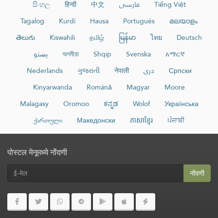
සිංහල
हिन्दी
中文
فارسی
Tiếng Việt
Tagalog
Kurdî
Hausa
Português
മലയാളം
తెలుగు
Kiswahili
தமிழ்
မြန်မာ
ไทย
Deutsch
پښتو
অসমীয়া
Shqip
Svenska
አማርኛ
Nederlands
ગુજરાતી
नेपाली
دری
Српски
Kinyarwanda
Română
Magyar
Moore
Malagasy
Oromoo
ಕನ್ನಡ
Wolof
Українська
ქართული
Македонски
ភាសាខ្មែរ
ਪੰਜਾਬੀ
पोस्टल मेनूमध्ये नोंदणी
नोंदणी