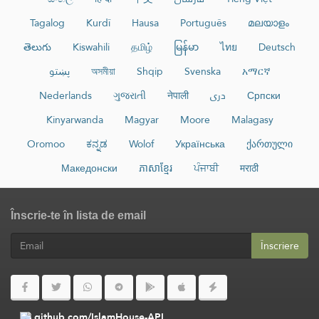
Tagalog
Kurdî
Hausa
Português
മലയാളം
తెలుగు
Kiswahili
தமிழ்
မြန်မာ
ไทย
Deutsch
پښتو
অসমীয়া
Shqip
Svenska
አማርኛ
Nederlands
ગુજરાતી
नेपाली
دری
Српски
Kinyarwanda
Magyar
Moore
Malagasy
Oromoo
ಕನ್ನಡ
Wolof
Українська
ქართული
Македонски
ភាសាខ្មែរ
ਪੰਜਾਬੀ
मराठी
Înscrie-te în lista de email
Înscriere
github.com/IslamHouse-API