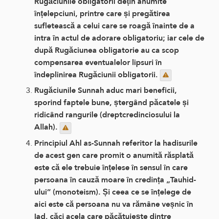
Rugăciunile obligatorii dețin anumite
înțelepciuni, printre care și pregătirea
sufletească a celui care se roagă înainte de a
intra în actul de adorare obligatoriu; iar cele de
după Rugăciunea obligatorie au ca scop
compensarea eventualelor lipsuri în
îndeplinirea Rugăciunii obligatorii.
Rugăciunile Sunnah aduc mari beneficii,
sporind faptele bune, ștergând păcatele și
ridicând rangurile (dreptcredinciosului la
Allah).
Principiul Ahl as-Sunnah referitor la hadisurile
de acest gen care promit o anumită răsplată
este că ele trebuie înțelese în sensul în care
persoana în cauză moare în credința „Tauhid-
ului” (monoteism). Și ceea ce se înțelege de
aici este că persoana nu va rămâne veșnic în
Iad, căci acela care păcătuiește dintre