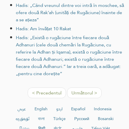
Hadis: „Când vreunul dintre voi intră în moschee, să
ofere două Rak‘ah (unități de Rugăciune) înainte de
a se așeza”
Hadis: Am învățat 10 Rakat
Hadis: „Există o rugăciune între fiecare două
Adhanuri (cele două chemări la Rugăciune, cu
referire la Adhan și Iqama), există o rugăciune între
fiecare două Adhanuri; există o rugăciune între
fiecare două Adhanuri.” Iar a treia oară, a adăugat:
„pentru cine dorește”
< Precedentul
Următorul >
عربي
English
اردو
Español
Indonesia
ئۇيغۇرچە
বাংলা
Türkçe
Русский
Bosanski
සිංහල
हिन्दी
中文
فارسی
Tiếng Việt