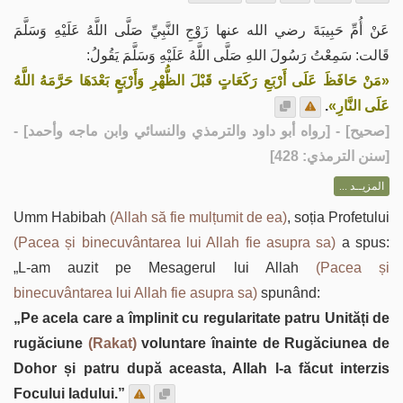
عَنْ أُمِّ حَبِيبَةَ رضي الله عنها زَوْجِ النَّبِيِّ صَلَّى اللَّهُ عَلَيْهِ وَسَلَّمَ
قَالت: سَمِعْتُ رَسُولَ اللهِ صَلَّى اللَّهُ عَلَيْهِ وَسَلَّمَ يَقُولُ:
«مَنْ حَافَظَ عَلَى أَرْبَعِ رَكَعَاتٍ قَبْلَ الظُّهْرِ وَأَرْبَعٍ بَعْدَهَا حَرَّمَهُ اللَّهُ
.
عَلَى النَّارِ»
] - [رواه أبو داود والترمذي والنسائي وابن ماجه وأحمد] -
صحيح
[
[سنن الترمذي: 428]
المزيــد ...
Umm Habibah
(Allah să fie mulțumit de ea)
, soția Profetului
(Pacea și binecuvântarea lui Allah fie asupra sa)
a spus:
„L-am auzit pe Mesagerul lui Allah
(Pacea și
binecuvântarea lui Allah fie asupra sa)
spunând:
„Pe acela care a împlinit cu regularitate patru Unități de
rugăciune
(Rakat)
voluntare înainte de Rugăciunea de
Dohor și patru după aceasta, Allah l-a făcut interzis
Focului Iadului.”