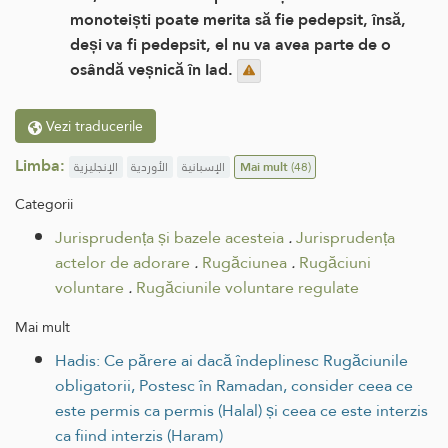
monoteiști poate merita să fie pedepsit, însă,
deși va fi pedepsit, el nu va avea parte de o
osândă veșnică în Iad.
Vezi traducerile
Limba:
الإنجليزية
الأوردية
الإسبانية
Mai mult
(48)
Categorii
Jurisprudența și bazele acesteia
.
Jurisprudența
actelor de adorare
.
Rugăciunea
.
Rugăciuni
voluntare
.
Rugăciunile voluntare regulate
Mai mult
Hadis: Ce părere ai dacă îndeplinesc Rugăciunile
obligatorii, Postesc în Ramadan, consider ceea ce
este permis ca permis (Halal) și ceea ce este interzis
ca fiind interzis (Haram)