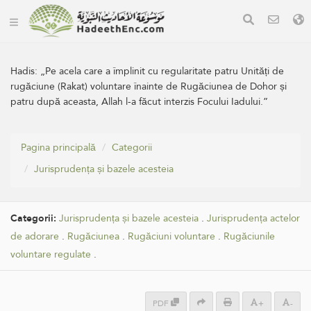
Hadis:
„Pe acela care a împlinit cu regularitate patru Unități de
rugăciune (Rakat) voluntare înainte de Rugăciunea de Dohor și
patru după aceasta, Allah l-a făcut interzis Focului Iadului.”
Pagina principală
Categorii
Jurisprudența și bazele acesteia
Categorii:
Jurisprudența și bazele acesteia
.
Jurisprudența actelor
de adorare
.
Rugăciunea
.
Rugăciuni voluntare
.
Rugăciunile
voluntare regulate
.
PDF
+
-