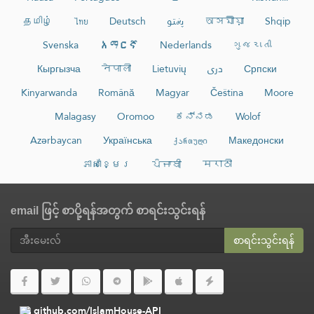
தமிழ்
ไทย
Deutsch
پښتو
অসমীয়া
Shqip
Svenska
አማርኛ
Nederlands
ગુજરાતી
Кыргызча
नेपाली
Lietuvių
دری
Српски
Kinyarwanda
Română
Magyar
Čeština
Moore
Malagasy
Oromoo
ಕನ್ನಡ
Wolof
Azərbaycan
Українська
ქართული
Македонски
ភាសាខ្មែរ
ਪੰਜਾਬੀ
मराठी
email ဖြင့် စာပို့ရန်အတွက် စာရင်းသွင်းရန်
စာရင်းသွင်းရန်
github.com/IslamHouse-API