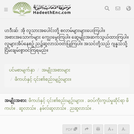
ဟဒီးဆ်:
အို လူသားအပေါင်းတို့ စလာမ်များများပေးကြပါ။
အစားအသောက်များ ကျွေးမွေးကြပါ။ ဆွေမျိုးအဆက်သွယ်ထားကြပါ။
လူများအိပ်နေစဥ် ည၌ဆွလာသ်ဝတ်ပြုကြပါ။ အသင်တို့သည် ဂျန္နသ်သို့
ငြိမ်းချမ်းစွာဝင်ကြရမည်။
ပင်မစာမျက်နှာ
အမျိုးအစားများ
ဖိကဟ်နှင့် ၎င်း၏စည်းမျဥ်းများ။
အမျိုးအစား:
ဖိကဟ်နှင့် ၎င်း၏စည်းမျဥ်းများ။
.
ခဝပ်ကိုးကွယ်မှုဆိုင်ရာ ဖိ
ကဟ်။
.
ဆွလာသ်။
.
နဖ်လ်ဆွလာသ်။
.
ညဆွလာသ်။
.
PDF
+
-