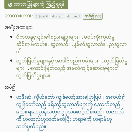
ဘာသာပြန်များကို ကြည့်ရှုရန်
ဘာသာစကား:
الإنجليزية
الأوردية
الإسبانية
ထပ်၍
(51)
အမျိုးအစားများ
ဖိကဟ်နှင့် ၎င်း၏စည်းမျဥ်းများ။
.
ခဝပ်ကိုးကွယ်မှု
ဆိုင်ရာ ဖိကဟ်။
.
ဆွလာသ်။
.
နဖ်လ်ဆွလာသ်။
.
ညဆွလာ
သ်။
ထွတ်မြတ်မှုများနှင့် အာဒါဗ်စည်းကမ်းများ။
.
ထွတ်မြတ်မှု
များ။
.
ကောင်းမြတ်သည့် အမလ်ကျင့်ဆောင်မှုများ၏
ထွတ်မြတ်မှုများ။
ထပ်၍
ဟဒီးဆ်: ကိုယ်တော် ကျွန်တော့်အားပြောပြပါ။ အကယ်၍
ကျွန်တော်သည် ဖရ်ဿွ်ဆွလာသ်များကို ဆောက်တည်
မည်။ ရမဿွာန်လတွင် ဥပုသ်စောင့်ထိန်းမည်။ ဟလာလ်
ကို ဟလာလ်ဟုသတ်မှတ်ပြီး ဟရာမ်ကို ဟရာမ်ဟု
သတ်မှတ်မည်။