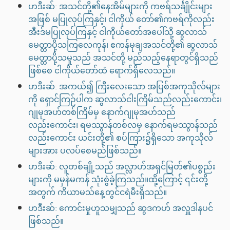
ဟဒီးဆ်: အသင်တို့၏နေအိမ်များကို ကဗရ်သင်္ချိုင်းများ
အဖြစ် မပြုလုပ်ကြနှင့်၊ ငါကိုယ် တော်၏ကဗရ်ကိုလည်း
အီးဒ်မပြုလုပ်ကြနှင့် ငါကိုယ်တော်အပေါ်သို့ ဆွလာသ်
မေတ္တာပို့သကြလေကုန်၊ ဧကန်မုချအသင်တို့၏ ဆွလာသ်
မေတ္တာပို့သမှုသည် အသင်တို့ မည်သည့်နေရာတွင်ရှိသည်
ဖြစ်စေ ငါကိုယ်တော်ထံ ရောက်ရှိလေသည်။
ဟဒီးဆ်: အကယ်၍ ကြီးလေးသော အပြစ်အကုသိုလ်များ
ကို ရှောင်ကြဉ်ပါက ဆွလာသ်ငါးကြိမ်သည်လည်းကောင်း၊
ဂျုမုအဟ်တစ်ကြိမ်မှ နောက်ဂျုမုအဟ်သည်
လည်းကောင်း၊ ရမဿွာန်တစ်လမှ နောက်ရမဿွာန်သည်
လည်းကောင်း ယင်းတို့၏ စပ်ကြား၌ရှိသော အကုသိုလ်
များအား ပလပ်စေမည်ဖြစ်သည်။
ဟဒီးဆ်: လူတစ်ချို့သည် အလ္လာဟ်အရှင်မြတ်၏ပစ္စည်း
များကို မမှန်မကန် သုံးစွဲခဲ့ကြသည်။ထို့ကြောင့် ၎င်းတို့
အတွက် ကိယာမသ်နေ့တွင်ငရဲမီးရှိသည်။
ဟဒီးဆ်: ကောင်းမှုဟူသမျှသည် ဆွဒကဟ် အလှူဒါနပင်
ဖြစ်သည်။