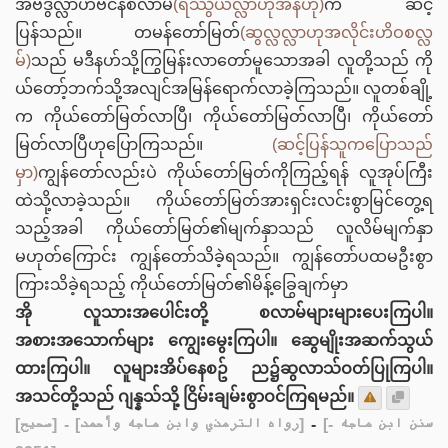
အဗ်ဒွလ္လာဟ်ဗင်န်စလာမ်
(ရဿွိယလ္လာဟုအန်ဟု)
က ဆင့်
ပြန်သည်။ တမန်တော်မြတ်
(ဆွလ္လလ္လာဟုအလိုင်းဟိဝစလ္လ
မ်)
သည် မဒီနဟ်သို့ကြွမြန်းလာတော်မူသောအခါ လူတို့သည် ကို
ယ်တော့်ဘက်သို့အလျင်အမြန်ရောက်လာခဲ့ကြသည်။ လူတစ်ချို့
က ကိုယ်တော်မြတ်လာပြီ၊ ကိုယ်တော်မြတ်လာပြီ၊ ကိုယ်တော်
မြတ်လာပြီဟုပြောကြသည်။
(ဆင့်ပြန်သူကပြောသည်
မှာ)
ကျွန်တော်လည်းပဲ ကိုယ်တော်မြတ်ကိုကြည့်ရန် လူအုပ်ကြီး
ထဲသို့လာခဲ့သည်။ ကိုယ်တော်မြတ်အားရှင်းလင်းစွာမြင်တွေ့ရ
သည့်အခါ ကိုယ်တော်မြတ်၏မျက်နှာသည် လူလိမ်မျက်နှာ
မဟုတ်ကြောင်း ကျွန်တော်သိခဲ့ရသည်။ ကျွန်တော်ပထမဦးစွာ
ကြားသိခဲ့ရသည့် ကိုယ်တော်မြတ်၏မိန့်ခြွေချက်မှာ
အို လူသားအပေါင်းတို့ စလာမ်များများပေးကြပါ။
အစားအသောက်များ ကျွေးမွေးကြပါ။ ဆွေမျိုးအဆက်သွယ်
ထားကြပါ။ လူများအိပ်နေစဥ် ည၌ဆွလာသ်ဝတ်ပြုကြပါ။
အသင်တို့သည် ဂျန္နသ်သို့ ငြိမ်းချမ်းစွာဝင်ကြရမည်။
[صحيح]
- [رواه الترمذي وابن ماجه وأحمد]
-
[سنن ابن ماجه -