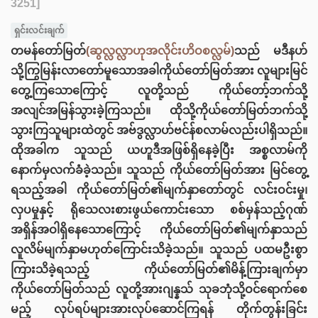
3251]
ရှင်းလင်းချက်
တမန်တော်မြတ်
(ဆွလ္လလ္လာဟုအလိုင်းဟိဝစလ္လမ်)
သည် မဒီနဟ်
သို့ကြွမြန်းလာတော်မူသောအခါကိုယ်တော်မြတ်အား လူများမြင်
တွေ့ကြသောကြောင့် လူတို့သည် ကိုယ်တော့်ဘက်သို့
အလျင်အမြန်သွားခဲ့ကြသည်။ ထိုသို့ကိုယ်တော်မြတ်ဘက်သို့
သွားကြသူများထဲတွင် အဗ်ဒွလ္လာဟ်ဗင်န်စလာမ်လည်းပါရှိသည်။
ထိုအခါက သူသည် ယဟူဒီအဖြစ်ရှိနေခဲ့ပြီး အစ္စလာမ်ကို
နောက်မှလက်ခံခဲ့သည်။ သူသည် ကိုယ်တော်မြတ်အား မြင်တွေ့
ရသည့်အခါ ကိုယ်တော်မြတ်၏မျက်နှာတော်တွင် လင်းဝင်းမှု၊
လှပမှုနှင့် ရိုသေလးစားဖွယ်ကောင်းသော စစ်မှန်သည့်ဂုဏ်
အရှိန်အဝါရှိနေသောကြောင့် ကိုယ်တော်မြတ်၏မျက်နှာသည်
လူလိမ်မျက်နှာမဟုတ်ကြောင်းသိခဲ့သည်။ သူသည် ပထမဦးစွာ
ကြားသိခဲ့ရသည့် ကိုယ်တော်မြတ်၏မိန့်ကြားချက်မှာ
ကိုယ်တော်မြတ်သည် လူတို့အားဂျန္နသ် သုခဘုံသို့ဝင်ရောက်စေ
မည့် လုပ်ရပ်များအားလုပ်ဆောင်ကြရန် တိုက်တွန်းခြင်း