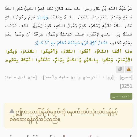
عَنْ عَبْدُ اللَّهِ بْنُ سَلَامٍ رضي الله عنه قَالَ: لَمَّا قَدِمَ النَّبِيُّ صَلَّى اللَّهُ
عَلَيْهِ وَسَلَّمَ الْمَدِينَةَ انْجَفَلَ النَّاسُ قِبَلَهُ،
وَقِيلَ:
قَدِمَ رَسُولُ اللَّهِ
صَلَّى اللَّهُ عَلَيْهِ وَسَلَّمَ، قَدِمَ رَسُولُ اللَّهِ، قَدِمَ رَسُولُ اللَّهِ، ثَلَاثًا،
فَجِئْتُ فِي النَّاسِ لِأَنْظُرَ، فَلَمَّا تَبَيَّنْتُ وَجْهَهُ، عَرَفْتُ أَنَّ وَجْهَهُ لَيْسَ
بِوَجْهِ كَذَّابٍ،
فَكَانَ أَوَّلُ شَيْءٍ سَمِعْتُهُ تَكَلَّمَ بِهِ أَنْ قَالَ:
«يَا أَيُّهَا النَّاسُ، أَفْشُوا السَّلَامَ، وَأَطْعِمُوا الطَّعَامَ، وَصِلُوا
.
الْأَرْحَامَ، وَصَلُّوا بِاللَّيْلِ وَالنَّاسُ نِيَامٌ، تَدْخُلُوا الْجَنَّةَ بِسَلَامٍ»
] - [رواه الترمذي وابن ماجه وأحمد] - [سنن ابن ماجه:
صحيح
[
3251]
المزيــد ...
ဤဘာသာပြန်ဆိုချက်ကို နောက်ထပ်သုံးသပ်ရန်နှင့်
စစ်ဆေးရန်လိုအပ်သည်။.