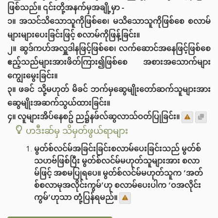
ဖြစ်သည်။ ၎င်းတို့အနက်မှအချို့မှာ -
၁။ အသင်သိသောသူကိုဖြစ်စေ၊ မသိသောသူကိုဖြစ်စေ စလာမ်
များများပေးခြင်းဖြင့် စလာမ်ကိုဖြန့်ခြင်း။
၂။ ဆွဒ်ကဟ်အလှူဒါနဖြင့်‌ဖြစ်‌စေ၊ လက်ဆောင်အနေဖြင့်ဖြစ်‌စေ
ဧည့်သည်များအားဖိတ်ကြား၍ဖြစ်‌စေ အစားအသောက်များ
ကျွေးမွေးခြင်း။
၃။ ဖခင် သို့မဟုတ် မိခင် ဘက်မှဆွေမျိုး‌တော်ဆက်သူများအား
ဆွေမျိုးအဆက်သွယ်ထားခြင်း။
၄။ လူများအိပ်နေစဥ် ည၌နဖ်လ်ဆွလာသ်ဝတ်ပြုခြင်း။
ဟဒီးဆ်မှ သိမှတ်ဖွယ်ရာများ
မွတ်စ်လင်မ်အခြင်းခြင်းစလာမ်ပေးခြင်းသည် မွတ်စ်
သဟဗ်ဖြစ်ပြီး မွတ်စ်လင်မ်မဟုတ်သူများအား စလာ
မ်ဖြင့် အစမပြုရပေ။ မွတ်စ်လင်မ်မဟုတ်သူက ‘အတ်
စ်စလာမုအလိုင်းကွမ်’ဟု စလာမ်ပေးပါက ‘ဝအလိုင်း
ကွမ်’ဟုသာ တုံ့ပြန်ရမည်။