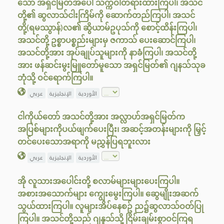
သော အရှင်မြတ်အပေါ် သက္ကဝါတရားထားကြပါ၊ အသင်
တို့၏ ဆွလာသ်ငါးကြိမ်ကို ဆောက်တည်ကြပါ၊ အသင်
တို့(ရမဿွာန်)လ၏ ဆွိယာမ်ဥပုသ်ကို စောင့်ထိန်းကြပါ၊
အသင်တို့ ဥစ္စာပစ္စည်းများမှ ဇကာသ် ပေးဆောင်ကြပါ၊
အသင်တို့အား အုပ်ချုပ်သူများကို နာခံကြပါ၊ အသင်တို့
အား ဖန်ဆင်းမွးမြူတော်မူသော အရှင်မြတ်၏ ဂျနသ်သုခ
ဘုံသို့ ဝင်ရောက်ကြပါ။
الأوردية
الإنجليزية
عربي
ငါကိုယ်တော် အသင်တို့အား အလ္လာဟ်အရှင်မြတ်က
အပြစ်များကိုပယ်ဖျက်ပေးပြီး၊ အဆင့်အတန်းများကို မြှင့်
တင်ပေးသောအရာကို မညွှန်ပြရဘူးလား
الأوردية
الإنجليزية
عربي
အို လူသားအပေါင်းတို့ စလာမ်များများပေးကြပါ။
အစားအသောက်များ ကျွေးမွေးကြပါ။ ဆွေမျိုးအဆက်
သွယ်ထားကြပါ။ လူများအိပ်နေစဥ် ည၌ဆွလာသ်ဝတ်ပြု
ကြပါ။ အသင်တို့သည် ဂျန္နသ်သို့ ငြိမ်းချမ်းစွာဝင်ကြရ