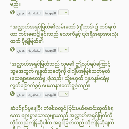
မည်။
الأوردية
الإنجليزية
عربي
“အလ္လာဟ်အရှင်မြတ်၏လမ်းတော် (ဂျီဟာဒ်) ၌ တစ်ရက်
တာ ကင်းစောင့်ခြင်းသည် လောကီနှင့် ၎င်းရှိအရာအားလုံး
ထက် ပို၍မြတ်၏
الأوردية
الإنجليزية
عربي
'အလ္လာဟ်အရှင်မြတ်သည် သူမ၏ ဤလုပ်ရပ်ကြောင့်
သူမအတွက် ဂျန္နတ်သုခဘုံကို ဝါဂျိဗ်အဖြစ်သတ်မှတ်
(သေချာစေတော်မူ )ခဲ့သည်။ သို့မဟုတ် ဂျဟန္နမ်ငရဲမှ
လွတ်မြောက်ခွင့် ပေးသနားတော်မူခဲ့သည်။
الأوردية
الإنجليزية
عربي
ဆံပင်ရှုပ်ပွနေပြီး တံခါးဝတွင် ငြင်းပယ်‌မောင်းထုတ်ခံရ
သော များစွာသောသူများသည် အလ္လာဟ်အရှင်မြတ်ကို
တိုင်တည်ကျိန်ဆိုပါက အရှင်မြတ်သည် ထိုကျိန်ဆိုချက်