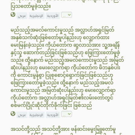
ပြသတော်မူခဲ့သည်။
الأوردية
الإنجليزية
عربي
မည်သည့်အမလ်ကောင်းမှုသည် အလ္လာဟ်အရှင်မြတ်
အနှစ်သက်ဆုံးဖြစ်တော်မူပါနည်းဟု လျှောက်ထား
မေးမြန်းခဲ့သည်။ ကိုယ်တော်က ဆွလာသ်အား သူ့အချိန်
နှင့်သူ ဆောက်တည်ခြင်းဖြစ်သည်ဟု ဖြေကြားတော်မူခဲ့
သည်။ ထို့နောက် မည်သည့်အမလ်ကောင်းမှုသည် အမြတ်
ဆုံးပါနည်းဟု မေးလျှောက်ရာ ကိုယ်တော်က မိဘနှစ်ပါး
ကို ကောင်းမွန်စွာ ပြုစုစောင့်ရှောက်ခြင်းဖြစ်သည်ဟု
ဖြေကြားတော်မူခဲ့သည်။ ထို့နောက် မည်သည့်အမလ်
ကောင်းမှုသည် အမြတ်ဆုံးပါနည်းဟု မေးလျှောက်ရာ
ကိုယ်တော်က အလ္လာဟ်အရှင်မြတ်၏လမ်းတော်တွင်
စစ်မက်ပြိုင်ဆိုင်တိုက်ခိုက်ခြင်း ဖြစ်သည်
الأوردية
الإنجليزية
عربي
အသင်တို့သည် အသင်တို့အား ဖန်ဆင်းမွေးမြူတော်မူ