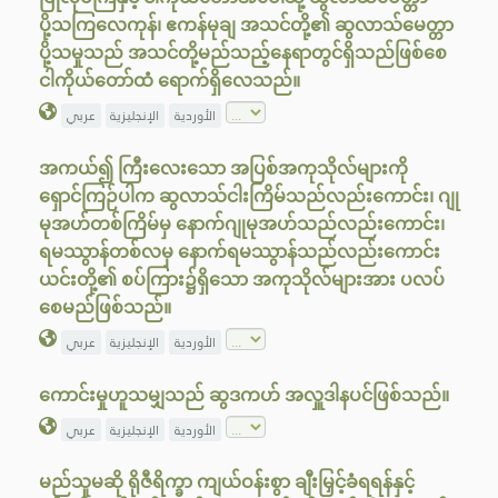
ပို့သကြလေကုန်၊ ဧကန်မုချ အသင်တို့၏ ဆွလာသ်မေတ္တာ
ပို့သမှုသည် အသင်တို့မည်သည့်နေရာတွင်ရှိသည်ဖြစ်စေ
ငါကိုယ်တော်ထံ ရောက်ရှိလေသည်။
الأوردية
الإنجليزية
عربي
အကယ်၍ ကြီးလေးသော အပြစ်အကုသိုလ်များကို
ရှောင်ကြဉ်ပါက ဆွလာသ်ငါးကြိမ်သည်လည်းကောင်း၊ ဂျု
မုအဟ်တစ်ကြိမ်မှ နောက်ဂျုမုအဟ်သည်လည်းကောင်း၊
ရမဿွာန်တစ်လမှ နောက်ရမဿွာန်သည်လည်းကောင်း
ယင်းတို့၏ စပ်ကြား၌ရှိသော အကုသိုလ်များအား ပလပ်
စေမည်ဖြစ်သည်။
الأوردية
الإنجليزية
عربي
ကောင်းမှုဟူသမျှသည် ဆွဒကဟ် အလှူဒါနပင်ဖြစ်သည်။
الأوردية
الإنجليزية
عربي
မည်သူမဆို ရိုဇီရိက္ခာ ကျယ်ဝန်းစွာ ချီးမြှင့်ခံရရန်နှင့်