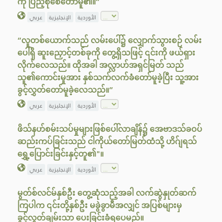
ကို ပြည့်စုံစေတော်မူ၏။”
الأوردية
الإنجليزية
عربي
“လူတစ်ယောက်သည် လမ်းပေါ်၌ လျှောက်သွားစဉ် လမ်း
ပေါ်ရှိ ဆူးညှောင့်တစ်ခုကို တွေ့ရှိသဖြင့် ၎င်းကို ဖယ်ရှား
လိုက်လေသည်။ ထိုအခါ အလ္လာဟ်အရှင်မြတ် သည်
သူ၏ကောင်းမှုအား နှစ်သက်လက်ခံတော်မူခဲ့ပြီး သူ့အား
ခွင့်လွှတ်တော်မူခဲ့လေသည်။”
الأوردية
الإنجليزية
عربي
ဖိသ်နဟ်စမ်းသပ်မှုများဖြစ်ပေါ်လာချိန်၌ အေဗာဒသ်ခဝပ်
ဆည်းကပ်ခြင်းသည် ငါကိုယ်တော်မြတ်ထံသို့ ဟိဂ်ျရသ်
ရွှေ့ပြောင်းခြင်းနှင့်တူ၏"။
الأوردية
الإنجليزية
عربي
မွတ်စ်လင်မ်နှစ်ဦး တွေ့ဆုံသည့်အခါ လက်ဆွဲနှုတ်ဆက်
ကြပါက ၎င်းတို့နှစ်ဦး မခွဲခွာမီအလျှင် အပြစ်များမှ
ခွင့်လွှတ်ချမ်းသာ ပေးခြင်းခံရပေမည်။