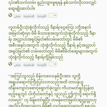
၎င်း၏သက်တမ်း ရှည်လျားမှုရရန် နှစ်သက်လိုလားလျှင်
ဆွေမျိုးဆက်ပါ။
الأوردية
الإنجليزية
عربي
လူတစ်ဦးသုံးစွဲလိုက်သည့် ဒီနာရ်(ငွေကြေး )တို့အနက်
အမြတ်ဆုံးမှာ မိမိ မိသားစုအတွက်သုံးစွဲလိုက်သည့် ဒီနာ
ရ်၊ အလ္လာဟ်အရှင်မြတ်၏လမ်းတော်တွင် မိမိ၏
အစီးအနင်းအတွက် သုံးစွဲလိုက်သည့် ဒီနာရ် နှင့်အလ္လာဟ်
အရှင်မြတ်၏ လမ်းတော်တွင် မိမိ၏မိတ်ဆွေများအတွက်
သုံးစွဲလိုက်သည့် ဒီနာရ်တို့ဖြစ်သည်
الأوردية
الإنجليزية
عربي
“အကြင်သူသည် မိန်းကလေးနှစ်ဦးအား သူတို့
အရွယ်‌ရောက်ကြီးပြင်းလာသည်အထိ တာဝန်ယူ
ထိန်းကျောင်းစောင့်ရှောက်ခဲ့လျှင်၊ ကိယာမတ်ရှင်ပြန်ထ
မည့်နေ့တွင် ငါကိုယ်တော်နှင့် သူသည် ဤကဲ့သို့ ရောက်ရှိ
လာမည်” ဟု မိန့်တော်မူပြီး တမန်တော်မြတ်(ဆွလ္လလ္လာဟု
အလိုင်ဟိဝစလ္လမ်)က မိမိ၏ လက်ချောင်းများကို စုစည်း