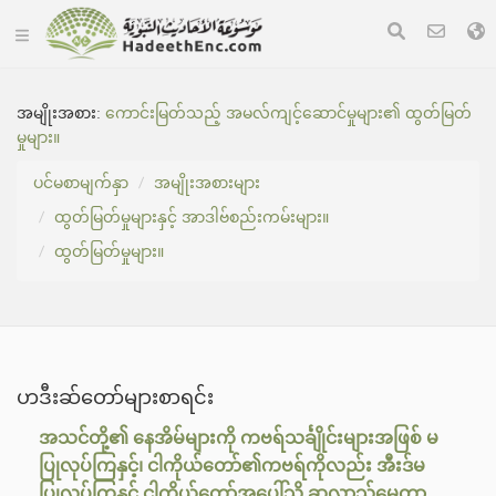
အမျိုးအစား:
ကောင်းမြတ်သည့် အမလ်ကျင့်ဆောင်မှုများ၏ ထွတ်မြတ်
မှုများ။
ပင်မစာမျက်နှာ
အမျိုးအစားများ
ထွတ်မြတ်မှုများနှင့် အာဒါဗ်စည်းကမ်းများ။
ထွတ်မြတ်မှုများ။
ဟဒီးဆ်တော်များစာရင်း
အသင်တို့၏ နေအိမ်များကို ကဗရ်သင်္ချိုင်းများအဖြစ် မ
ပြုလုပ်ကြနှင့်၊ ငါကိုယ်တော်၏ကဗရ်ကိုလည်း အီးဒ်မ
ပြုလုပ်ကြနှင့် ငါကိုယ်တော်အပေါ်သို့ ဆွလာသ်မေတ္တာ