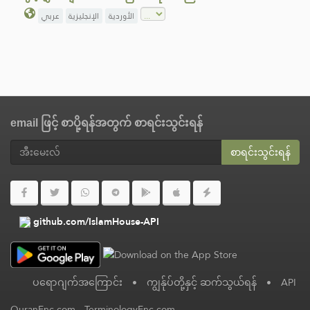
الأوردية
الإنجليزية
عربي
email ဖြင့် စာပို့ရန်အတွက် စာရင်းသွင်းရန်
စာရင်းသွင်းရန်
github.com/IslamHouse-API
ပရောဂျက်အကြောင်း
•
ကျွန်ုပ်တို့နှင့် ဆက်သွယ်ရန်
•
API
QuranEnc.com
-
TerminologyEnc.com