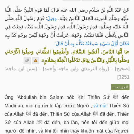
عَنْ عَبْدُ اللَّهِ بْنُ سَلَامٍ رضي الله عنه قَالَ: لَمَّا قَدِمَ النَّبِيُّ صَلَّى اللَّهُ
عَلَيْهِ وَسَلَّمَ الْمَدِينَةَ انْجَفَلَ النَّاسُ قِبَلَهُ،
وَقِيلَ:
قَدِمَ رَسُولُ اللَّهِ صَلَّى
اللَّهُ عَلَيْهِ وَسَلَّمَ، قَدِمَ رَسُولُ اللَّهِ، قَدِمَ رَسُولُ اللَّهِ، ثَلَاثًا، فَجِئْتُ فِي
النَّاسِ لِأَنْظُرَ، فَلَمَّا تَبَيَّنْتُ وَجْهَهُ، عَرَفْتُ أَنَّ وَجْهَهُ لَيْسَ بِوَجْهِ كَذَّابٍ،
فَكَانَ أَوَّلُ شَيْءٍ سَمِعْتُهُ تَكَلَّمَ بِهِ أَنْ قَالَ:
«يَا أَيُّهَا النَّاسُ، أَفْشُوا السَّلَامَ، وَأَطْعِمُوا الطَّعَامَ، وَصِلُوا الْأَرْحَامَ،
.
وَصَلُّوا بِاللَّيْلِ وَالنَّاسُ نِيَامٌ، تَدْخُلُوا الْجَنَّةَ بِسَلَامٍ»
] - [رواه الترمذي وابن ماجه وأحمد] - [سنن ابن ماجه:
صحيح
[
3251]
المزيــد ...
Ông 'Abdullah bin Salam nói: Khi Thiên Sứ ﷺ đến
Madinah, mọi người tụ tập trước Người,
và nói:
Thiên Sứ
của Allah ﷺ đã đến, Thiên Sứ của Allah ﷺ đã đến, Thiên
Sứ của Allah ﷺ đã đến, ba lần, nên tôi đến giữa mọi
người để nhìn, và khi tôi nhìn thấy khuôn mặt của Người,