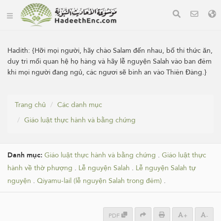
Hadith:
{Hỡi mọi người, hãy chào Salam đến nhau, bố thí thức ăn,
duy trì mối quan hệ họ hàng và hãy lễ nguyện Salah vào ban đêm
khi mọi người đang ngủ, các ngươi sẽ bình an vào Thiên Đàng.}
Trang chủ
Các danh mục
Giáo luật thực hành và bằng chứng
Danh mục:
Giáo luật thực hành và bằng chứng
.
Giáo luật thực
hành về thờ phượng
.
Lễ nguyện Salah
.
Lễ nguyện Salah tự
nguyện
.
Qiyamu-lail (lễ nguyện Salah trong đêm)
.
PDF
+
-