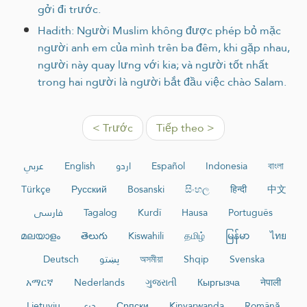
gởi đi trước.
Hadith: Người Muslim không được phép bỏ mặc
người anh em của mình trên ba đêm, khi gặp nhau,
người này quay lưng với kia; và người tốt nhất
trong hai người là người bắt đầu việc chào Salam.
< Trước
Tiếp theo >
عربي
English
اردو
Español
Indonesia
বাংলা
Türkçe
Русский
Bosanski
සිංහල
हिन्दी
中文
فارسی
Tagalog
Kurdî
Hausa
Português
മലയാളം
తెలుగు
Kiswahili
தமிழ்
မြန်မာ
ไทย
Deutsch
پښتو
অসমীয়া
Shqip
Svenska
አማርኛ
Nederlands
ગુજરાતી
Кыргызча
नेपाली
Lietuvių
دری
Српски
Kinyarwanda
Română