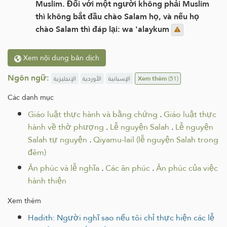
Muslim. Đối với một người không phải Muslim
thì không bắt đầu chào Salam họ, và nếu họ
chào Salam thì đáp lại: wa 'alaykum
Xem nội dung bản dịch
Ngôn ngữ:
الإنجليزية
الأوردية
الإسبانية
Xem thêm
(51)
Các danh mục
Giáo luật thực hành và bằng chứng
.
Giáo luật thực
hành về thờ phượng
.
Lễ nguyện Salah
.
Lễ nguyện
Salah tự nguyện
.
Qiyamu-lail (lễ nguyện Salah trong
đêm)
Ân phúc và lễ nghĩa
.
Các ân phúc
.
Ân phúc của việc
hành thiện
Xem thêm
Hadith: Người nghĩ sao nếu tôi chỉ thực hiện các lễ