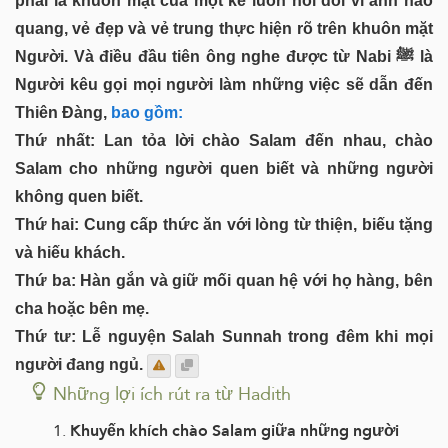
phải là khuôn mặt của một kẻ luôn nói dối vì ánh hào
quang, vẻ đẹp và vẻ trung thực hiện rõ trên khuôn mặt
Người. Và điều đầu tiên ông nghe được từ Nabi ﷺ là
Người kêu gọi mọi người làm những việc sẽ dẫn đến
Thiên Đàng,
bao gồm:
Thứ nhất: Lan tỏa lời chào Salam đến nhau, chào
Salam cho những người quen biết và những người
không quen biết.
Thứ hai: Cung cấp thức ăn với lòng từ thiện, biếu tặng
và hiếu khách.
Thứ ba: Hàn gắn và giữ mối quan hệ với họ hàng, bên
cha hoặc bên mẹ.
Thứ tư: Lễ nguyện Salah Sunnah trong đêm khi mọi
người đang ngủ.
Những lợi ích rút ra từ Hadith
Khuyến khích chào Salam giữa những người