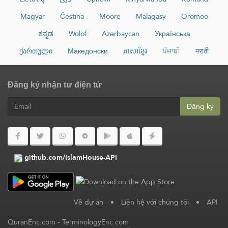
Magyar
Čeština
Moore
Malagasy
Oromoo
ಕನ್ನಡ
Wolof
Azərbaycan
Українська
ქართული
Македонски
ភាសាខ្មែរ
ਪੰਜਾਬੀ
मराठी
Đăng ký nhận tư điện tử
Đăng ký
github.com/IslamHouse-API
Về dự án
•
Liên hệ với chúng tôi
•
API
QuranEnc.com
-
TerminologyEnc.com