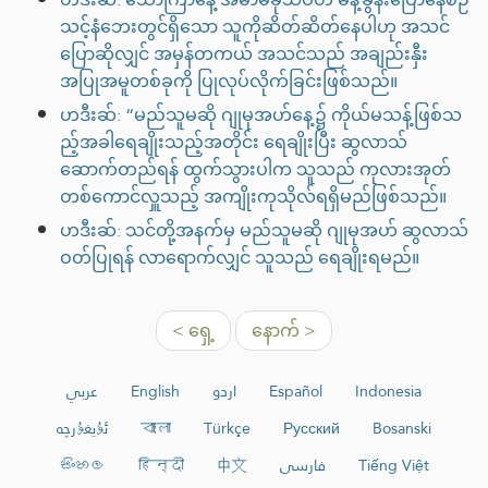
သင့်နံဘေးတွင်ရှိသော သူကိုဆိတ်ဆိတ်နေပါဟု အသင်
ပြောဆိုလျှင် အမှန်တကယ် အသင်သည် အချည်းနှီး
အပြုအမူတစ်ခုကို ပြုလုပ်လိုက်ခြင်းဖြစ်သည်။
ဟဒီးဆ်: “မည်သူမဆို ဂျုမုအဟ်နေ့၌ ကိုယ်မသန့်ဖြစ်သ
ည့်အခါရေချိုးသည့်အတိုင်း ရေချိုးပြီး ဆွလာသ်
ဆောက်တည်ရန် ထွက်သွားပါက သူသည် ကုလားအုတ်
တစ်ကောင်လှူသည့် အကျိုးကုသိုလ်ရရှိမည်ဖြစ်သည်။
ဟဒီးဆ်: သင်တို့အနက်မှ မည်သူမဆို ဂျုမုအဟ် ဆွလာသ်
ဝတ်ပြုရန် လာရောက်လျှင် သူသည် ရေချိုးရမည်။
< ရှေ့
နောက် >
عربي
English
اردو
Español
Indonesia
ئۇيغۇرچە
বাংলা
Türkçe
Русский
Bosanski
සිංහල
हिन्दी
中文
فارسی
Tiếng Việt