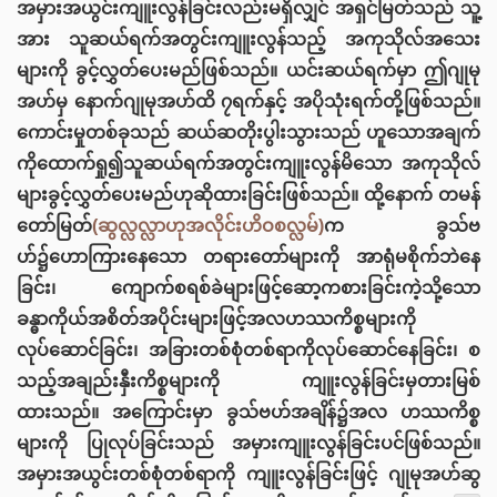
အမှားအယွင်းကျူးလွန်ခြင်းလည်းမရှိလျှင် အရှင်မြတ်သည် သူ့
အား သူဆယ်ရက်အတွင်းကျူးလွန်သည့် အကုသိုလ်အသေး
များကို ခွင့်လွှတ်ပေးမည်ဖြစ်သည်။ ယင်းဆယ်ရက်မှာ ဤဂျုမု
အဟ်မှ နောက်ဂျုမုအဟ်ထိ ၇ရက်နှင့် အပိုသုံးရက်တို့ဖြစ်သည်။
ကောင်းမှုတစ်ခုသည် ဆယ်ဆတိုးပွါးသွားသည် ဟူသောအချက်
ကိုထောက်ရှု၍သူဆယ်ရက်အတွင်းကျူးလွန်မိသော အကုသိုလ်
များခွင့်လွှတ်ပေးမည်ဟုဆိုထားခြင်းဖြစ်သည်။ ထို့နောက် တမန်
တော်မြတ်
(ဆွလ္လလ္လာဟုအလိုင်းဟိဝစလ္လမ်)
က ခွသ်ဗ
ဟ်၌ဟောကြားနေသော တရားတော်များကို အာရုံမစိုက်ဘဲနေ
ခြင်း၊ ကျောက်စရစ်ခဲများဖြင့်ဆော့ကစားခြင်းကဲ့သို့သော
ခန္ဓာကိုယ်အစိတ်အပိုင်းများဖြင့်အလဟဿကိစ္စများကို
လုပ်ဆောင်ခြင်း၊ အခြားတစ်စုံတစ်ရာကိုလုပ်‌ဆောင်နေခြင်း၊ စ
သည့်အချည်းနှီးကိစ္စများကို ကျူးလွန်ခြင်းမှတားမြစ်
ထားသည်။ ‌အကြောင်းမှာ ခွသ်ဗဟ်အချိန်၌အလ ဟဿကိစ္စ
များကို ပြုလုပ်ခြင်းသည် အမှားကျူးလွန်ခြင်းပင်ဖြစ်သည်။
အမှားအယွင်းတစ်စုံတစ်ရာကို ကျူးလွန်ခြင်းဖြင့် ဂျုမုအဟ်ဆွ