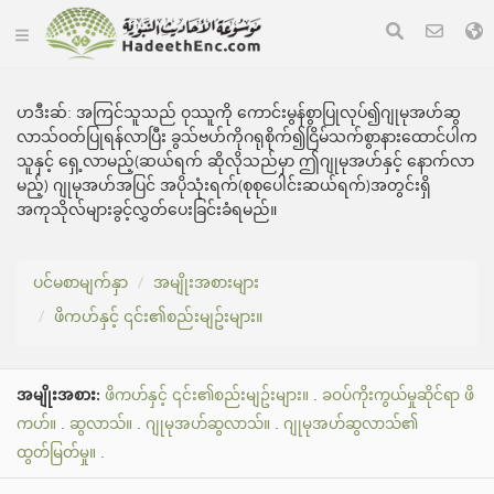
ဟဒီးဆ်:
အကြင်သူသည် ဝုဿူကို ကောင်းမွန်စွာပြုလုပ်၍ဂျုမုအဟ်ဆွ
လာသ်ဝတ်ပြုရန်လာပြီး ခွသ်ဗဟ်ကိုဂရုစိုက်၍ငြိမ်သက်စွာနားထောင်ပါက
သူနှင့် ရှေ့လာမည့်(ဆယ်ရက် ဆိုလိုသည်မှာ ဤဂျုမုအဟ်နှင့် နောက်လာ
မည့်) ဂျုမုအဟ်အပြင် အပိုသုံးရက်(စုစုပေါင်းဆယ်ရက်)အတွင်းရှိ
အကုသိုလ်များခွင့်လွှတ်ပေးခြင်းခံရ‌မည်။
ပင်မစာမျက်နှာ
အမျိုးအစားများ
ဖိကဟ်နှင့် ၎င်း၏စည်းမျဥ်းများ။
အမျိုးအစား:
ဖိကဟ်နှင့် ၎င်း၏စည်းမျဥ်းများ။
.
ခဝပ်ကိုးကွယ်မှုဆိုင်ရာ ဖိ
ကဟ်။
.
ဆွလာသ်။
.
ဂျုမုအဟ်ဆွလာသ်။
.
ဂျုမုအဟ်ဆွလာသ်၏
ထွတ်မြတ်မှု။
.