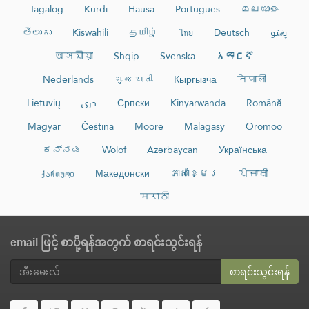
Tagalog
Kurdî
Hausa
Português
മലയാളം
తెలుగు
Kiswahili
தமிழ்
ไทย
Deutsch
پښتو
অসমীয়া
Shqip
Svenska
አማርኛ
Nederlands
ગુજરાતી
Кыргызча
नेपाली
Lietuvių
دری
Српски
Kinyarwanda
Română
Magyar
Čeština
Moore
Malagasy
Oromoo
ಕನ್ನಡ
Wolof
Azərbaycan
Українська
ქართული
Македонски
ភាសាខ្មែរ
ਪੰਜਾਬੀ
मराठी
email ဖြင့် စာပို့ရန်အတွက် စာရင်းသွင်းရန်
စာရင်းသွင်းရန်