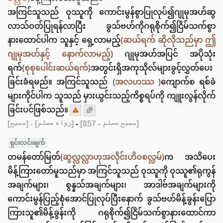
အကြင်သူသည် ဝုဿူကို ကောင်းမွန်စွာပြုလုပ်၍ဂျုမုအဟ်ဆွ
လာသ်ဝတ်ပြုရန်လာပြီး ခွသ်ဗဟ်ကိုဂရုစိုက်၍ငြိမ်သက်စွာ
နားထောင်ပါက သူနှင့် ရှေ့လာမည့်
(ဆယ်ရက် ဆိုလိုသည်မှာ ဤ
ဂျုမုအဟ်နှင့် နောက်လာမည့်)
ဂျုမုအဟ်အပြင် အပိုသုံး
ရက်
(စုစုပေါင်းဆယ်ရက်)
အတွင်းရှိအကုသိုလ်များခွင့်လွှတ်ပေး
ခြင်းခံရ‌မည်။ အကြင်သူသည်
(အလဟဿ )
ကျောက်စ ရစ်ခဲ
များကိုင်ပါက သူသည် မှားယွင်းသည့်ကိစ္စရပ်ကို ကျူးလွန်လိုက်
ခြင်းပင်ဖြစ်သည်။
[صحيح]
- [رواه مسلم]
-
[صحيح مسلم - 857]
ရှင်းလင်းချက်
တမန်တော်မြတ်
(ဆွလ္လလ္လာဟုအလိုင်းဟိဝစလ္လမ်)
က အသိပေး
မိန့်ကြားတော်မူသည်မှာ အကြင်သူသည် ဝုဿူကို ဝုဿူ၏ရုကွန်
အချက်များ၊ စွန္နသ်အချက်များ၊ အာဒါ‌ဗ်အချက်များကို
ကောင်းမွန်ပြည့်စုံအောင်ပြုလုပ်ပြီးနောက် ခွသ်ဗဟ်မိန့်ခွန်း‌ပြော
ကြားသူ၏မိန့်ခွန်းကို ဂရုစိုက်၍ငြိမ်သက်စွာနားထောင်ကာ