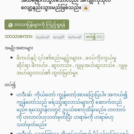
အထမြောက်သွားသော်လည်း အကျိုးကုသိုလ်
လျော့နည်းသွားမည်ဖြစ်သည်။
ဘာသာပြန်များကို ကြည့်ရှုရန်
ဘာသာစကား:
الإنجليزية
الأوردية
الإسبانية
ထပ်၍
(52)
အမျိုးအစားများ
ဖိကဟ်နှင့် ၎င်း၏စည်းမျဥ်းများ။
.
ခဝပ်ကိုးကွယ်မှု
ဆိုင်ရာ ဖိကဟ်။
.
ဆွလာသ်။
.
ဂျုမုအဟ်ဆွလာသ်။
.
ဂျုမု
အဟ်ဆွလာသ်၏ ထွတ်မြတ်မှု။
ထပ်၍
ဟဒီးဆ်: ကိုယ်တော် ကျွန်တော့်အားပြောပြပါ။ အကယ်၍
ကျွန်တော်သည် ဖရ်ဿွ်ဆွလာသ်များကို ဆောက်တည်
မည်။ ရမဿွာန်လတွင် ဥပုသ်စောင့်ထိန်းမည်။ ဟလာလ်
ကို ဟလာလ်ဟုသတ်မှတ်ပြီး ဟရာမ်ကို ဟရာမ်ဟု
သတ်မှတ်မည်။
ဟဒီးဆ်: သောကြာနေ့ အိမာမ်ခုသ်ဗဟ် မိန့်ခွန်းပြောနေစဉ်