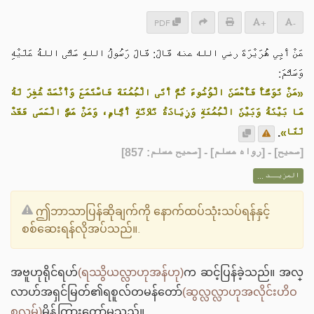
PDF
+
-
عَنْ أَبِي هُرَيْرَةَ رضي الله عنه قَالَ: قَالَ رَسُولُ اللهِ صَلَّى اللهُ عَلَيْهِ
وَسَلَّمَ:
«مَنْ تَوَضَّأَ فَأَحْسَنَ الْوُضُوءَ ثُمَّ أَتَى الْجُمُعَةَ فَاسْتَمَعَ وَأَنْصَتَ غُفِرَ لَهُ
مَا بَيْنَهُ وَبَيْنَ الْجُمُعَةِ وَزِيَادَةُ ثَلَاثَةِ أَيَّامٍ، وَمَنْ مَسَّ الْحَصَى فَقَدْ
.
لَغَا»
] - [رواه مسلم] - [صحيح مسلم: 857]
صحيح
[
المزيــد ...
ဤဘာသာပြန်ဆိုချက်ကို နောက်ထပ်သုံးသပ်ရန်နှင့်
စစ်ဆေးရန်လိုအပ်သည်။.
အဗူဟုရိုင်ရဟ်
(ရဿွိယလ္လာဟုအန်ဟု)
က ဆင့်ပြန်ခဲ့သည်။ အလ္
လာဟ်အရှင်မြတ်၏ရစူလ်တမန်တော်
(ဆွလ္လလ္လာဟုအလိုင်းဟိဝ
စလ္လမ်)
မိန့်ကြားတော်မူသည်။