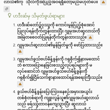
လာသ်၏ကု သိုလ်ကိုအပြည့်အဝရရှိတော့မည်မဟုတ်ပေ။
ဟဒီးဆ်မှ သိမှတ်ဖွယ်ရာများ
ဟဒီးဆ်တော်၌ဝုဿူကို ကောင်းမွန်ပြည့်စုံအောင်
ပြုလုပ်ရန်တိုက်တွန်းထားပြီး ဂျုမုအဟ်ဆွလာသ်ကို
အမြဲတစေဝတ်ပြုရန်တိုက်တွန်းထားသည်။
ဂျုမုအဟ်ဆွလာသ်၏မွန်မြတ်မှုကို ဖော်ပြထားသည်။
ဂျုမုအဟ်ခွသ်ဗဟ်မိန့်ခွန်းကို ဂရုစိုက်၍နားမထောင်
ဘဲ စကားပြော‌နေခြင်းစသည့်လုပ်ရပ်များကို မ
လုပ်ဆောင်ဘဲ ဂျုမုအဟ်ခွသ်ဗဟ်မိန့်ခွန်းကို
ဂရုစိုက်၍ငြိမ်သက်စွာနားထောင်ရန်အရေးကြီးသည်။
ခွသ်ဗဟ်မိန့်ခွန်းပြောကြားနေစဉ်အမှားအယွင်း
တစ်စုံတစ်ရာကို ကျူးလွန်သူ၏ဂျုမုအဟ်ဆွလာသ်
သည် ဖရ်ဿွ်တာဝန်ကျေ‌သွားပြီး ဆွလာသ်