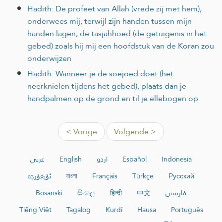
Hadith: De profeet van Allah (vrede zij met hem),
onderwees mij, terwijl zijn handen tussen mijn
handen lagen, de tasjahhoed (de getuigenis in het
gebed) zoals hij mij een hoofdstuk van de Koran zou
onderwijzen
Hadith: Wanneer je de soejoed doet (het
neerknielen tijdens het gebed), plaats dan je
handpalmen op de grond en til je ellebogen op
< Vorige
Volgende >
عربي
English
اردو
Español
Indonesia
ئۇيغۇرچە
বাংলা
Français
Türkçe
Русский
Bosanski
සිංහල
हिन्दी
中文
فارسی
Tiếng Việt
Tagalog
Kurdî
Hausa
Português