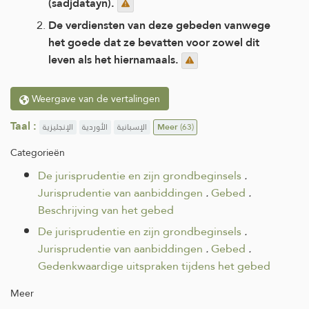
(sadjdatayn).
De verdiensten van deze gebeden vanwege
het goede dat ze bevatten voor zowel dit
leven als het hiernamaals.
Weergave van de vertalingen
Taal :
الإنجليزية
الأوردية
الإسبانية
Meer
(63)
Categorieën
De jurisprudentie en zijn grondbeginsels
.
Jurisprudentie van aanbiddingen
.
Gebed
.
Beschrijving van het gebed
De jurisprudentie en zijn grondbeginsels
.
Jurisprudentie van aanbiddingen
.
Gebed
.
Gedenkwaardige uitspraken tijdens het gebed
Meer