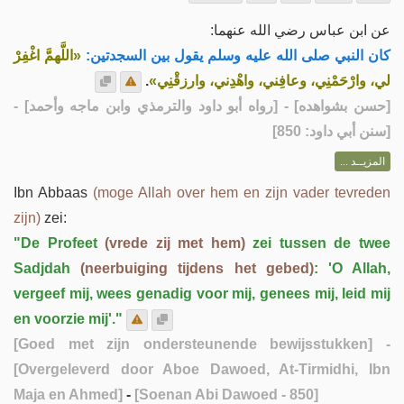
عن ابن عباس رضي الله عنهما:
كان النبي صلى الله عليه وسلم يقول بين السجدتين:
«اللَّهمَّ اغْفِرْ
.
لي، وارْحَمْنِي، وعافِني، واهْدِني، وارزقْنِي»
] - [رواه أبو داود والترمذي وابن ماجه وأحمد] -
حسن بشواهده
[
[سنن أبي داود: 850]
المزيــد ...
Ibn Abbaas
(moge Allah over hem en zijn vader tevreden
zijn)
zei:
"De Profeet
(vrede zij met hem)
zei tussen de twee
Sadjdah
(neerbuiging tijdens het gebed)
: 'O Allah,
vergeef mij, wees genadig voor mij, genees mij, leid mij
en voorzie mij'."
[Goed met zijn ondersteunende bewijsstukken]
-
[Overgeleverd door Aboe Dawoed, At-Tirmidhi, Ibn
Maja en Ahmed]
-
[Soenan Abi Dawoed - 850]