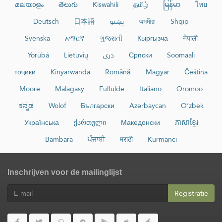
മലയാളം
తెలుగు
Kiswahili
தமிழ்
မြန်မာ
ไทย
Deutsch
日本語
پښتو
অসমীয়া
Shqip
Svenska
አማርኛ
ગુજરાતી
Кыргызча
नेपाली
Yorùbá
Lietuvių
دری
Српски
Soomaali
тоҷикӣ
Kinyarwanda
Română
Magyar
Čeština
Moore
Malagasy
Fulfulde
Italiano
Oromoo
ಕನ್ನಡ
Wolof
Български
Azərbaycan
O‘zbek
Українська
ქართული
Македонски
ភាសាខ្មែរ
Bambara
ਪੰਜਾਬੀ
मराठी
Kurmancî
Inschrijven voor de mailinglijst
Registratie