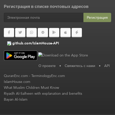
Регистрация в списке почтовых адресов
Регистрация
github.com/IslamHouse-API
О проекте
•
Свяжитесь с нами
•
API
QuranEnc.com
-
TerminologyEnc.com
IslamHouse.com
What Muslim Children Must Know
Riyadh Al-Salheen with explanation and benefits
Bayan Al-Islam