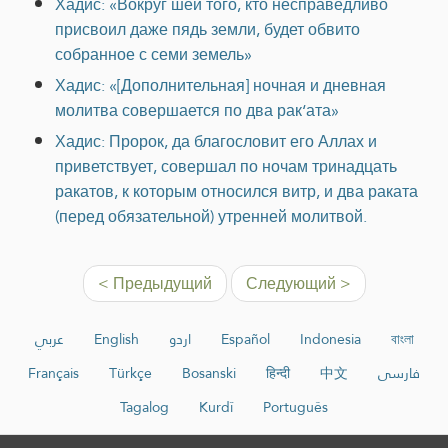
Хадис: «Вокруг шеи того, кто несправедливо
присвоил даже пядь земли, будет обвито
собранное с семи земель»
Хадис: «[Дополнительная] ночная и дневная
молитва совершается по два рак‘ата»
Хадис: Пророк, да благословит его Аллах и
приветствует, совершал по ночам тринадцать
ракатов, к которым относился витр, и два раката
(перед обязательной) утренней молитвой.
< Предыдущий
Следующий >
عربي
English
اردو
Español
Indonesia
বাংলা
Français
Türkçe
Bosanski
हिन्दी
中文
فارسی
Tagalog
Kurdî
Português