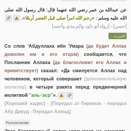
عن عبدالله بن عمر رضي الله عنهما قال: قال رسول الله صلى
.
«رحم الله امرأ صلى قبل العصر أربعًا»
الله عليه وسلم :
] - [رواه أبو داود والترمذي وأحمد]
حسن
[
المزيــد ...
Со слов ‘Абдуллаха ибн ‘Умара
(да будет Аллах
доволен им и его отцом)
сообщается, что
Посланник Аллаха
(да благословит его Аллах и
приветствует)
сказал: «Да смилуется Аллах над
человеком, который совершает
[дополнительную
молитву]
в четыре ракята перед предвечерней
молитвой
"аль-‘аср"
».
[Хороший хадис]
- [Передал ат-Тирмизи - передал
Абу Давуд - Передал Ахмад]
Разъяснение