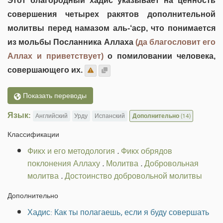
Этот благородный хадис указывает на ценность
совершения четырех ракятов дополнительной
молитвы перед намазом аль-‘аср, что понимается
из мольбы Посланника Аллаха
(да благословит его
Аллах и приветствует)
о помиловании человека,
совершающего их.
Показать переводы
Язык:
Английский
Урду
Испанский
Дополнительно
(14)
Классификации
Фикх и его методология
.
Фикх обрядов
поклонения Аллаху
.
Молитва
.
Добровольная
молитва
.
Достоинство добровольной молитвы
Дополнительно
Хадис: Как ты полагаешь, если я буду совершать