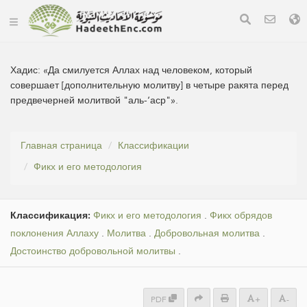
Хадис:
«Да смилуется Аллах над человеком, который
совершает [дополнительную молитву] в четыре ракята перед
предвечерней молитвой "аль-‘аср"».
Главная страница
Классификации
Фикх и его методология
Классификация:
Фикх и его методология
.
Фикх обрядов
поклонения Аллаху
.
Молитва
.
Добровольная молитва
.
Достоинство добровольной молитвы
.
PDF
+
-