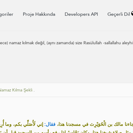
goriler
Proje Hakkında
Developers API
Geçerli Dil
ce) namaz kılmak değil, (aynı zamanda) size Rasûlullah -sallallahu aleyh
Namaz Kılma Şekli
.
«اءنا مالك بن الْحُوَيْرِث في مسجدنا هذا
فقال:
إني لَأُصَلِّي بكم، وما أ
مثل صلاة شيخنا هذا، وكان يَجْلِسُ إذا رفع رأسه من السجود قبل أن يَ»