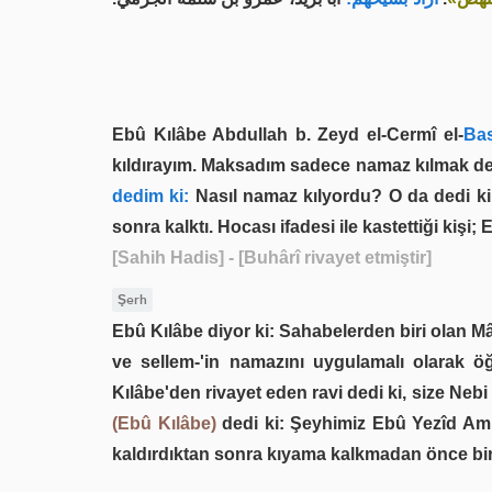
Ebû Kılâbe Abdullah b. Zeyd el-Cermî el-
Bas
kıldırayım. Maksadım sadece namaz kılmak deği
dedim ki:
Nasıl namaz kılyordu? O da dedi ki:
sonra kalktı. Hocası ifadesi ile kastettiği kişi
[Sahih Hadis]
- [Buhârî rivayet etmiştir]
Şerh
Ebû Kılâbe diyor ki: Sahabelerden biri olan Mâ
ve sellem-'in namazını uygulamalı olarak öğ
Kılâbe'den rivayet eden ravi dedi ki, size Nebi
(Ebû Kılâbe)
dedi ki: Şeyhimiz Ebû Yezîd Amr
kaldırdıktan sonra kıyama kalkmadan önce bi