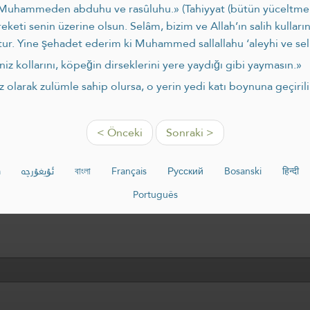
 Muhammeden abduhu ve rasûluhu.» (Tahiyyat (bütün yüceltme ve 
keti senin üzerine olsun. Selâm, bizim ve Allah’ın salih kulları
ktur. Yine şehadet ederim ki Muhammed sallallahu ‘aleyhi ve sel
iz kollarını, köpeğin dirseklerini yere yaydığı gibi yayma­sın.»
z olarak zulümle sahip olursa, o yerin yedi katı boynuna geçirili
< Önceki
Sonraki >
a
ئۇيغۇرچە
বাংলা
Français
Русский
Bosanski
हिन्दी
Português