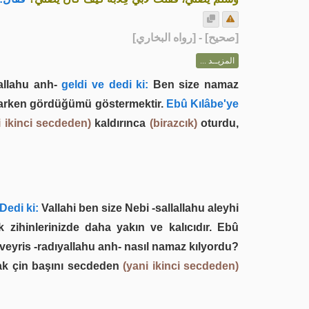
] - [رواه البخاري]
صحيح
[
المزيــد ...
allahu anh-
geldi ve dedi ki:
Ben size namaz
ılarken gördüğümü göstermektir.
Ebû Kılâbe'ye
i ikinci secdeden)
kaldırınca
(birazcık)
oturdu,
Dedi ki:
Vallahi ben size Nebi -sallallahu aleyhi
 zihinlerinizde daha yakın ve kalıcıdır. Ebû
Huveyris -radıyallahu anh- nasıl namaz kılyordu?
mak çin başını secdeden
(yani ikinci secdeden)