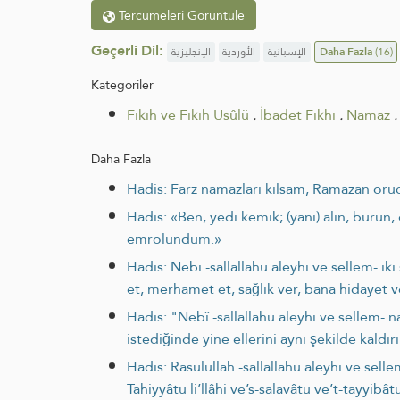
Tercümeleri Görüntüle
Geçerli Dil:
الإنجليزية
الأوردية
الإسبانية
Daha Fazla
(16)
Kategoriler
Fıkıh ve Fıkıh Usûlü
.
İbadet Fıkhı
.
Namaz
.
Daha Fazla
Hadis: Farz namazları kılsam, Ramazan oruc
Hadis: «Ben, yedi kemik; (yani) alın, burun
emrolundum.»
Hadis: Nebi -sallallahu aleyhi ve sellem- i
et, merhamet et, sağlık ver, bana hidayet ve
Hadis: "Nebî -sallallahu aleyhi ve sellem- 
istediğinde yine ellerini aynı şekilde kaldır
Hadis: Rasulullah -sallallahu aleyhi ve sel
Tahiyyâtu li’llâhi ve’s-salavâtu ve’t-tayyib