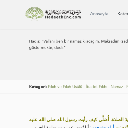
Anasayfa
Kate
Hadis:
"Vallahi ben bir namaz kılacağım. Mak­sadım (sade
göstermektir, dedi."
Kategori:
Fıkıh ve Fıkıh Usûlü
.
İbadet Fıkhı
.
Namaz
.
ُرِيدُ الصلاة، أُصَلِّي كيف رأيت رسول الله صلى الله عليه
أبا بُرَيد، عمرو بن سلمة الجرمي.
أراد بشيخهم:
.
نْهَضَ