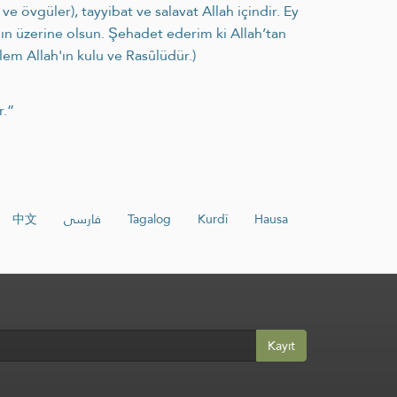
övgüler), tayyibat ve salavat Allah içindir. Ey
nın üzerine olsun. Şehadet ederim ki Allah’tan
lem Allah'ın kulu ve Rasûlüdür.)
r.”
中文
فارسی
Tagalog
Kurdî
Hausa
Kayıt