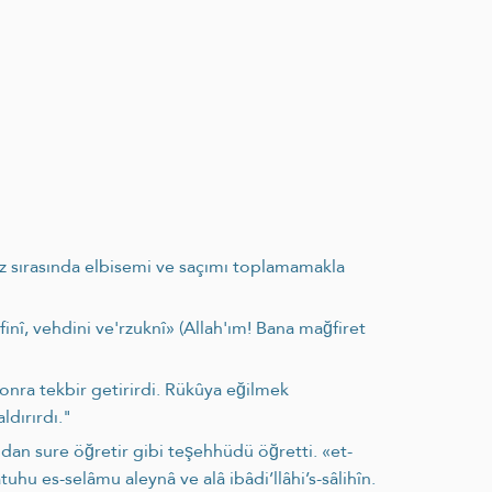
maz sırasında elbisemi ve saçımı toplamamakla
inî, vehdini ve'rzuknî» (Allah'ım! Bana mağfiret
sonra tekbir getirirdi. Rükûya eğilmek
ldırırdı."
'dan sure öğretir gibi teşehhüdü öğretti. «et-
uhu es-selâmu aleynâ ve alâ ibâdi’llâhi’s-sâlihîn.