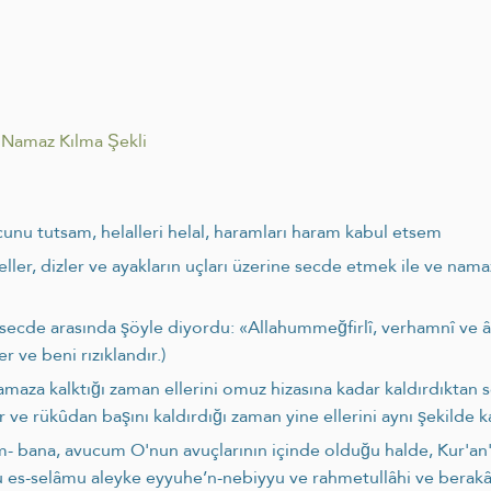
Namaz Kılma Şekli
unu tutsam, helalleri helal, haramları haram kabul etsem
, eller, dizler ve ayakların uçları üzerine secde etmek ile ve na
ki secde arasında şöyle diyordu: «Allahummeğfirlî, verhamnî ve âf
r ve beni rızıklandır.)
namaza kalktığı zaman ellerini omuz hizasına kadar kaldırdıktan 
ır ve rükûdan başını kaldırdığı zaman yine ellerini aynı şekilde ka
lem- bana, avucum O'nun avuçlarının içinde olduğu halde, Kur'an
âtu es-selâmu aleyke eyyuhe’n-nebiyyu ve rahmetullâhi ve berakât