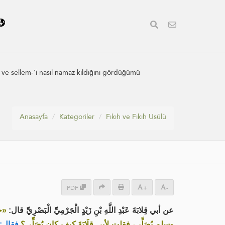
i ve sellem-'i nasıl namaz kıldığını gördüğümü
Anasayfa
Kategoriler
Fıkıh ve Fıkıh Usûlü
PDF
+
-
عن أبي قِلابَةَ عَبْدِ اللَّهِ بْنِ زَيْدٍ الْجَرْمِيِّ الْبَصْرِيِّ قال:
ج،
وسلم يُصَلِّي، فقلت لأبي قِلَابَةَ كيف كان يُصَلِّي؟
فقال: