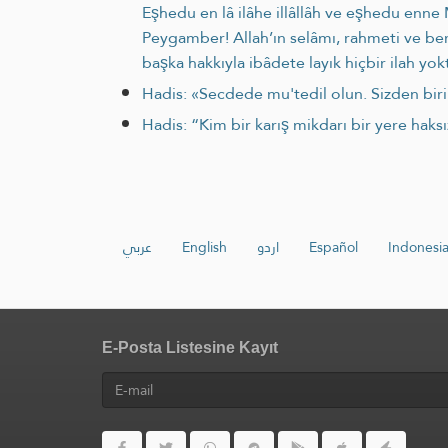
Eşhedu en lâ ilâhe illâllâh ve eşhedu enne
Peygamber! Allah’ın selâmı, rahmeti ve bere
başka hakkıyla ibâdete layık hiçbir ilah yo
Hadis: «Secdede mu'tedil olun. Siz­den birin
Hadis: “Kim bir karış mikdarı bir yere haksı
عربي
English
اردو
Español
Indonesi
E-Posta Listesine Kayıt