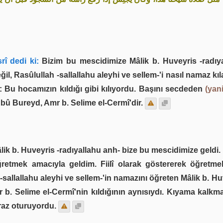
rî dedi ki:
Bizim bu mescidimize Mâlik b. Huveyris -radıy
l, Rasûlullah -sallallahu aleyhi ve sellem-'i nasıl namaz k
 Bu hocamızın kıldığı gibi kılıyordu. Başını secdeden
(yan
; Ebû Bureyd, Amr b. Selime el-Cermî'dir.
lik b. Huveyris -radıyallahu anh- bize bu mescidimize geldi.
retmek amacıyla geldim. Fiilî olarak göstererek öğretmek
 -sallallahu aleyhi ve sellem-'in namazını öğreten Mâlik b. 
 b. Selime el-Cermî'nin kıldığının aynısıydı. Kıyama kalk
raz oturuyordu.