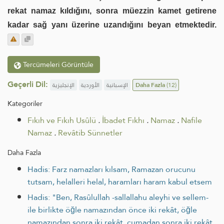
rekat namaz kıldığını, sonra müezzin kamet getirene
kadar sağ yanı üzerine uzandığını beyan etmektedir.
Tercümeleri Görüntüle
Geçerli Dil:
الإنجليزية
الأوردية
الإسبانية
Daha Fazla
(12)
Kategoriler
Fıkıh ve Fıkıh Usûlü
.
İbadet Fıkhı
.
Namaz
.
Nafile
Namaz
.
Revâtib Sünnetler
Daha Fazla
Hadis: Farz namazları kılsam, Ramazan orucunu
tutsam, helalleri helal, haramları haram kabul etsem
Hadis: "Ben, Rasûlullah -sallallahu aleyhi ve sellem-
ile birlikte öğle namazından önce iki rekât, öğle
namazından sonra iki rekât, cumadan sonra iki rekât,