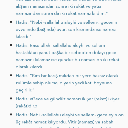
akşam namazından sonra iki rekât ve yatsı
namazından sonra da iki rekât namaz kıldım."
Hadis: "Nebi -sallallahu aleyhi ve sellem-, gecenin
evvelinde (başında) uyur, son kısmında ise namaz
kılardı."
Hadis: Rasûlullah -sallallahu aleyhi ve sellem-
hastalıktan yahut başka bir sebepten dolayı gece
namazını kılamaz ise gündüz bu namazı on iki rekat
olarak kılardı.
Hadis: “Kim bir karış mikdarı bir yere haksız olarak
zulümle sahip olursa, o yerin yedi katı boynuna
geçirilir.”
Hadis: «Gece ve gündüz namazı ikişer (rekat) ikişer
(rekât)dir.»
Hadis: Nebi -sallallahu aleyhi ve sellem- geceleyin on
üç rekât namaz kılıyordu. Vitir (namazı) ve sabah