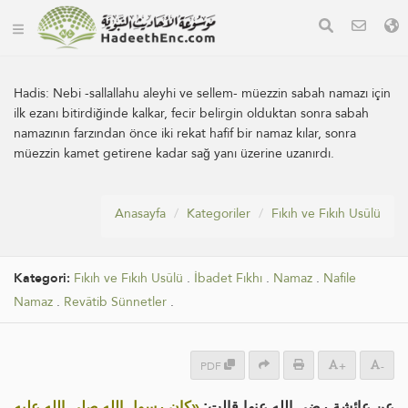
Hadis:
Nebi -sallallahu aleyhi ve sellem- müezzin sabah namazı için
ilk ezanı bitirdiğinde kalkar, fecir belirgin olduktan sonra sabah
namazının farzından önce iki rekat hafif bir namaz kılar, sonra
müezzin kamet getirene kadar sağ yanı üzerine uzanırdı.
Anasayfa
Kategoriler
Fıkıh ve Fıkıh Usûlü
Kategori:
Fıkıh ve Fıkıh Usûlü
.
İbadet Fıkhı
.
Namaz
.
Nafile
Namaz
.
Revâtib Sünnetler
.
PDF
+
-
عن عائشة رضي الله عنها قالت:
«كان رسول الله صلى الله عليه