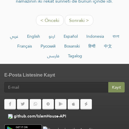
namazının iki rekât sünneti de bunun içinde idi.
< Önceki
Sonraki >
عربي
English
اردو
Español
Indonesia
বাংলা
Français
Русский
Bosanski
हिन्दी
中文
فارسی
Tagalog
E-Posta Listesine Kayıt
Kayıt
github.com/IslamHouse-API