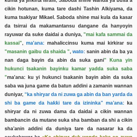
kuma ya jinkirta Israfil; Saboda shine wanda ya busa a
cikin hotunan, kuma tare dashi Tashin Alkiyama, da
kuma tsakiyar Mikael. Saboda shine mai kula da kasar
da tsirrai da makamantansu dangane da hanyoyin
rayuwar da suke daidai a duniya,
"mai kafa sammai da
kassai"
,
ma'ana:
mahaliccinsu kuma mai kirkirar su
"masanin gaibu da shaida "
,
wato:
sanin abin da ba ya
nan daga bayin da abin da suka gani
" Kuna yin
hukunci tsakanin bayinku kamar yadda suka saba
"
ma'ana: ku yi hukunci tsakanin bayin abin da suka
saba wa juna game da batun addini a zamanin wannan
duniyar,
“ka shiryar da ni zuwa ga abin da ban yarda da
shi ba game da haƙƙi tare da izininka” ma’ana:
ka
shiryar da ni zuwa dama da daidai a cikin wannan
bambancin da mutane suka sha bamban da shi a cikin
sha’anin addini da duniya tare da nasarar ka da