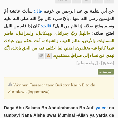
عن أبي سَلَمة بن عبد الرحمن بن عَوْف،
قال:
سألتُ عائشةَ أمَّ
المؤمنين رضي الله عنها ، بأيِّ شيء كان نبيُّ الله صلى الله عليه
وسلم يفتَتِح صلاتَه إذا قام من الليل؟
قالت:
كان إذا قام من الليل
افتتح صلاتَه:
«اللهمَّ ربَّ جِبرائيل، ومِيكائيل، وإسرافيل، فاطرَ
السماوات والأرض، عالمَ الغيب والشهادة، أنت تحكم بين عبادك
فيما كانوا فيه يختلفون، اهدني لما اختُلِف فيه من الحق بإذنك، إنَّك
.
تهدي مَن تشاء إلى صراطٍ مستقيمٍ»
] - [رواه مسلم]
صحيح
[
المزيــد ...
Wannan Fassarar tana Buƙatar Ƙarin Bita da
Zurfafawa (Ingantawa).
Daga Abu Salama Bn Abdulrahmana Bn Auf,
ya ce:
na
tambayi Nana Aisha uwar Muminai -Allah ya yarda da