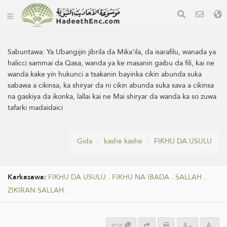
Sabuntawa:
Ya Ubangijin jibrila da Mika'ila, da isarafilu, wanada ya
halicci sammai da Qasa, wanda ya ke masanin gaibu da fili, kai ne
wanda kake yin hukunci a tsakanin bayinka cikin abunda suka
sabawa a cikinsa, ka shiryar da ni cikin abunda suka sava a cikinsa
na gaskiya da ikonka, lallai kai ne Mai shiryar da wanda ka so zuwa
tafarki madaidaici
Gida
kashe kashe
FIƘHU DA USULU
Karkasawa:
FIƘHU DA USULU
.
FIƘHU NA IBADA
.
SALLAH
.
ZIKIRAN SALLAH
.
PDF
+
-