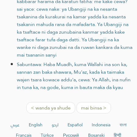
kabbarar harama da karatun fatiha: me kake cewa?
sai yace: cewa nake: ya Ubangiji na ka nesanta
tsakanina da kurakurai na kamar yadda ka nesanta
tsakanin mahuda rana da mafadarta. Ya Ubangiji na
ka tsaftace ni daga zunubaina kanmar yadda kake
tsaftace farar tufa daga datti. Ya Ubangiji na ka
wanke ni daga zunubai na da ruwan kankara da kuma
mai tsananin sanyi
Sabuntawa: Haba Muadh, kuma Wallahi ina son ka,
sannan zan baka shawara, Mu'az, kada ka taimaka
wajen tsara kowace addu'a, cewa: Ya Allah, ina nufin
in tuna ka, na gode, kuma in bauta maka da kyau
< wanda ya shude
mai binsa >
عربي
English
اردو
Español
Indonesia
বাংলা
Français
Türkçe
Русский
Bosanski
हिन्दी