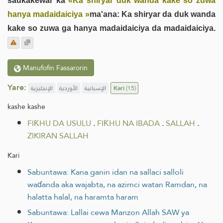
saukakewar ka
«Ka shiryar duk wanda kake so zuwa
hanya madaidaiciya »
ma'ana: Ka shiryar da duk wanda
kake so zuwa ga hanya madaidaiciya da madaidaiciya.
Manufofin Fassarorin
Yare:
الإنجليزية
الأوردية
الإسبانية
Kari
(15)
kashe kashe
FIƘHU DA USULU
.
FIƘHU NA IBADA
.
SALLAH
.
ZIKIRAN SALLAH
Kari
Sabuntawa: Kana ganin idan na sallaci salloli
waɗanda aka wajabta, na azimci watan Ramdan, na
halatta halal, na haramta haram
Sabuntawa: Lallai cewa Manzon Allah SAW ya