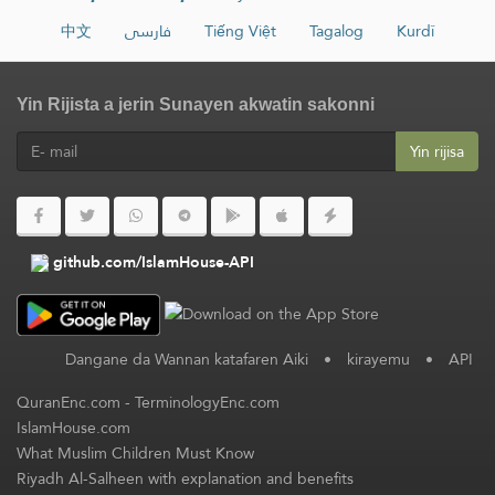
中文
فارسی
Tiếng Việt
Tagalog
Kurdî
Yin Rijista a jerin Sunayen akwatin sakonni
Yin rijisa
github.com/IslamHouse-API
Dangane da Wannan katafaren Aiki
•
kirayemu
•
API
QuranEnc.com
-
TerminologyEnc.com
IslamHouse.com
What Muslim Children Must Know
Riyadh Al-Salheen with explanation and benefits