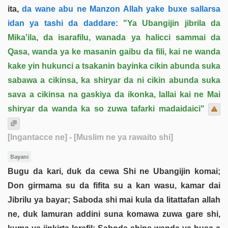
ita,
da wane abu ne Manzon Allah yake buxe sallarsa
idan ya tashi da daddare:
"Ya Ubangijin jibrila da
Mika'ila, da isarafilu, wanada ya halicci sammai da
Qasa, wanda ya ke masanin gaibu da fili, kai ne wanda
kake yin hukunci a tsakanin bayinka cikin abunda suka
sabawa a cikinsa, ka shiryar da ni cikin abunda suka
sava a cikinsa na gaskiya da ikonka, lallai kai ne Mai
shiryar da wanda ka so zuwa tafarki madaidaici"
[Ingantacce ne]
- [Muslim ne ya rawaito shi]
Bayani
Bugu da kari, duk da cewa Shi ne Ubangijin komai;
Don girmama su da fifita su a kan wasu, kamar dai
Jibrilu ya bayar; Saboda shi mai kula da litattafan allah
ne, duk lamuran addini suna komawa zuwa gare shi,