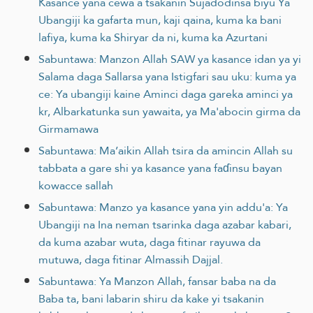
Kasance yana cewa a tsakanin Sujadodinsa biyu Ya
Ubangiji ka gafarta mun, kaji qaina, kuma ka bani
lafiya, kuma ka Shiryar da ni, kuma ka Azurtani
Sabuntawa: Manzon Allah SAW ya kasance idan ya yi
Salama daga Sallarsa yana Istigfari sau uku: kuma ya
ce: Ya ubangiji kaine Aminci daga gareka aminci ya
kr, Albarkatunka sun yawaita, ya Ma'abocin girma da
Girmamawa
Sabuntawa: Ma’aikin Allah tsira da amincin Allah su
tabbata a gare shi ya kasance yana faɗinsu bayan
kowacce sallah
Sabuntawa: Manzo ya kasance yana yin addu'a: Ya
Ubangiji na Ina neman tsarinka daga azabar kabari,
da kuma azabar wuta, daga fitinar rayuwa da
mutuwa, daga fitinar Almassih Dajjal.
Sabuntawa: Ya Manzon Allah, fansar baba na da
Baba ta, bani labarin shiru da kake yi tsakanin