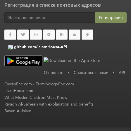
Регистрация в списке почтовых адресов
Регистрация
github.com/IslamHouse-API
О проекте
•
Свяжитесь с нами
•
API
QuranEnc.com
-
TerminologyEnc.com
IslamHouse.com
What Muslim Children Must Know
Riyadh Al-Salheen with explanation and benefits
Bayan Al-Islam