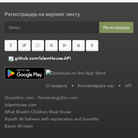
Регистрација на мејлинг листу
Регистрација
github.com/IslamHouse-API
О пројекту
•
Контактирајте нас
•
API
QuranEnc.com
-
TerminologyEnc.com
IslamHouse.com
What Muslim Children Must Know
Riyadh Al-Salheen with explanation and benefits
Bayan Al-Islam