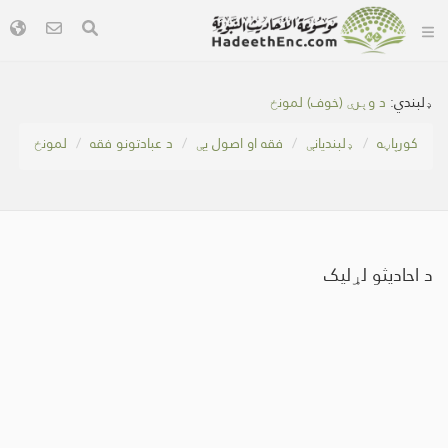
ډلبندي:
د وېرې (خوف) لمونځ
کور‌پاڼه
ډلبندیانې
فقه او اصول یې
د عبادتونو فقه
لمونځ
د احادیثو لړلیک