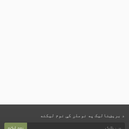
د بریښنالیک په نوملړ کې نوم لیکنه
نوم لیکنه