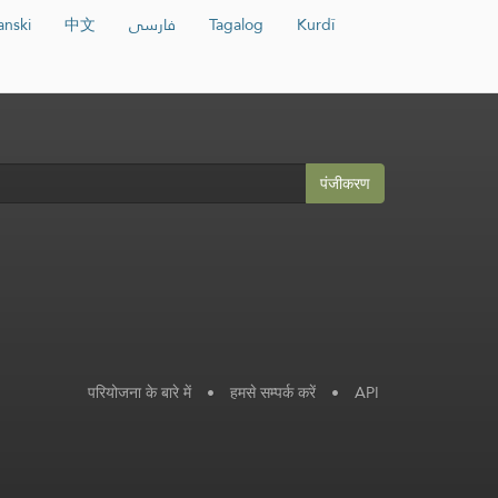
anski
中文
فارسی
Tagalog
Kurdî
पंजीकरण
परियोजना के बारे में
•
हमसे सम्पर्क करें
•
API