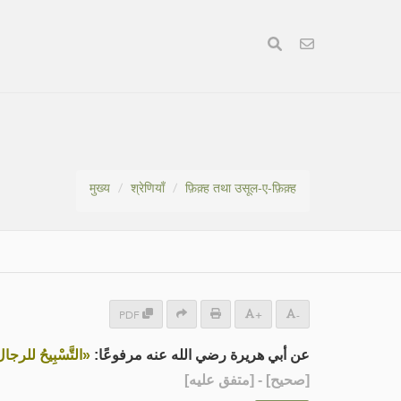
मुख्य
श्रेणियाँ
फ़िक़्ह तथा उसूल-ए-फ़िक़्ह
PDF
+
-
عن أبي هريرة رضي الله عنه مرفوعًا:
التَّسْبِيحُ للرجا»
] - [متفق عليه]
صحيح
[