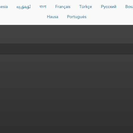
esia
ئۇيغۇرچە
বাংলা
Français
Türkçe
Русский
Bos
Hausa
Português