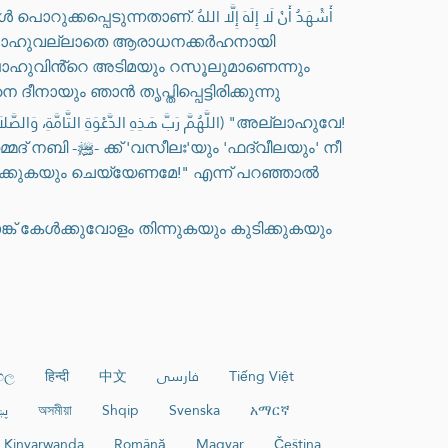
أَشْهَدُ أَنْ لَا إِلَهَ إِلَّا
മ്മദ് നബിﷺയെ റസൂലായും, ഇസ്‌ലാമിനെ ദീനായും ഞാൻ തൃപ്തിപ്പെട്ടിരിക്കുന്നു
ഫദ്വീലയും' നീ
ക്കുകയും ചെയ്യേണമേ!" എന്ന് പറഞ്ഞാൽ
ാങ്ക് കേൾക്കുവോളം തിന്നുകയും കുടിക്കുകയും
ංහල
हिन्दी
中文
فارسی
Tiếng Việt
پ
অসমীয়া
Shqip
Svenska
አማርኛ
Kinyarwanda
Română
Magyar
Čeština