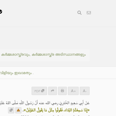
കർമ്മശാസ്ത്രവും, കർമ്മശാസ്ത്ര അടിസ്ഥാനങ്ങളും
ുവിളിയും ഇഖാമതും
.
PDF
+
-
عَنْ أَبِي سَعِيدٍ الخُدْرِيِّ رضي الله عنه أَنَّ رَسُولَ اللَّهِ صَلَّى اللهُ عَلَيْهِ:
.
«إِذَا سَمِعْتُمُ النِّدَاءَ، فَقُولُوا مِثْلَ مَا يَقُولُ المُؤَذِّنُ»