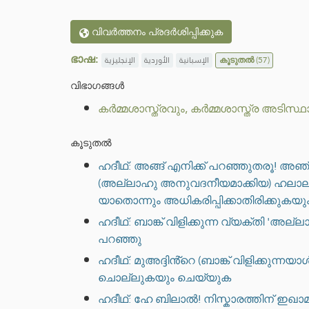
വിവർത്തനം പ്രദർശിപ്പിക്കുക
ഭാഷ:
الإنجليزية
الأوردية
الإسبانية
കൂടുതൽ
(57)
വിഭാഗങ്ങൾ
കർമ്മശാസ്ത്രവും, കർമ്മശാസ്ത്ര അടിസ്ഥ
കൂടുതൽ
ഹദീഥ്: അങ്ങ് എനിക്ക് പറഞ്ഞുതരൂ! അ
(അല്ലാഹു അനുവദനീയമാക്കിയ) ഹലാലുക
യാതൊന്നും അധികരിപ്പിക്കാതിരിക്കുകയ
ഹദീഥ്: ബാങ്ക് വിളിക്കുന്ന വ്യക്തി
പറഞ്ഞു
ഹദീഥ്: മുഅദ്ദിൻ്റെ (ബാങ്ക് വിളിക്ക
ചൊല്ലുകയും ചെയ്യുക
ഹദീഥ്: ഹേ ബിലാൽ! നിസ്കാരത്തിന് ഇഖാ