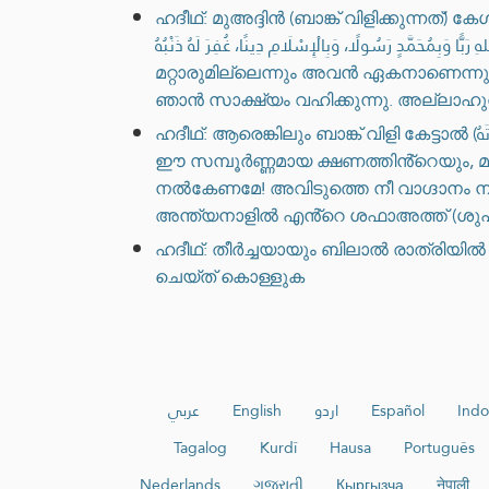
ഹദീഥ്: മുഅദ്ദിൻ (ബാങ്ക് വിളിക്കുന്നത്) കേൾക്കുമ
، رَضِيتُ بِاللهِ رَبًّا وَبِمُحَمَّدٍ رَسُولًا، وَبِالْإِسْلَامِ دِينًا، غُفِرَ لَهُ ذَنْبُهُ
മറ്റാരുമില്ലെന്നും അവൻ ഏകനാണെന്നും അവന് യാതൊരു പങ്ക
ഹദീഥ്: ആരെങ്കിലും ബാങ്ക് വിളി കേട്ടാൽ (اللَّهُمَّ رَبَّ هَذِهِ الدَّعْوَةِ التَّامَّةِ، وَالصَّلاَةِ القَائِمَةِ، آتِ مُحَمَّدًا الوَسِيلَةَ وَالفَضِيلَةَ، وَابْعَثْهُ مَقَامًا مَحْمُودًا الَّذِي وَعَدْتَهُ) "അല്ലാഹുവേ!
ഈ സമ്പൂർണ്ണമായ ക്ഷണത്തിൻ്റെയും, മുന്നിലെത്തിയിരി
നൽകേണമേ! അവിടുത്തെ നീ വാഗ്ദാനം ന
അന്ത്യനാളിൽ എൻ്റെ ശഫാഅത്ത് (ശുപാ
ഹദീഥ്: തീർച്ചയായും ബിലാൽ രാത്രിയിൽ ബാ
ചെയ്ത് കൊള്ളുക
عربي
English
اردو
Español
Indo
Tagalog
Kurdî
Hausa
Português
Nederlands
ગુજરાતી
Кыргызча
नेपाली