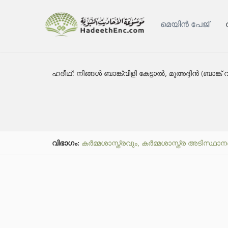
മെയിൻ പേജ്
ഹദീഥ്:
നിങ്ങൾ ബാങ്ക്‌വിളി കേട്ടാൽ, മുഅദ്ദിൻ (ബാങ
വിഭാഗം:
കർമ്മശാസ്ത്രവും, കർമ്മശാസ്ത്ര അടിസ്ഥാന