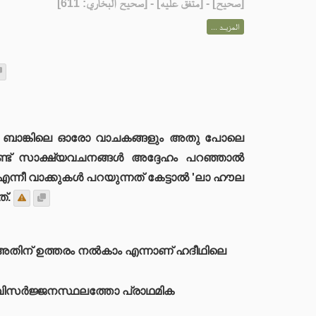
] - [متفق عليه] - [صحيح البخاري: 611]
صحيح
[
المزيــد ...
രണ്ട് സാക്ഷ്യവചനങ്ങൾ അദ്ദേഹം പറഞ്ഞാൽ
്നീ വാക്കുകൾ പറയുന്നത് കേട്ടാൽ 'ലാ ഹൗല
്.
ലും അതിന് ഉത്തരം നൽകാം എന്നാണ് ഹദീഥിലെ
ാൽ വിസർജ്ജനസ്ഥലത്തോ പ്രാഥമിക