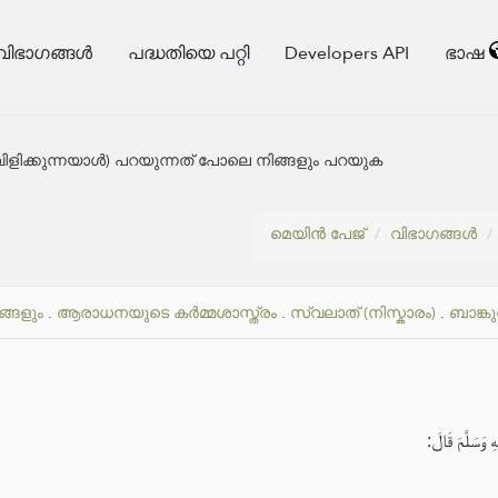
വിഭാഗങ്ങൾ
പദ്ധതിയെ പറ്റി
Developers API
ഭാഷ
്ക് വിളിക്കുന്നയാൾ) പറയുന്നത് പോലെ നിങ്ങളും പറയുക
മെയിൻ പേജ്
വിഭാഗങ്ങൾ
ങ്ങളും
.
ആരാധനയുടെ കർമ്മശാസ്ത്രം
.
സ്വലാത് (നിസ്കാരം)
.
ബാങ്ക
 وَسَلَّمَ قَالَ