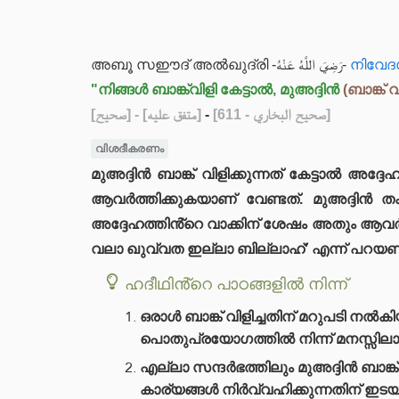
അബൂ സഈദ് അൽഖുദ്‌രി -رَضِيَ اللَّهُ عَنْهُ-
നിവേദ
"നിങ്ങൾ ബാങ്ക്‌വിളി കേട്ടാൽ, മുഅദ്ദിൻ
(ബാങ്ക് 
[صحيح]
- [متفق عليه]
-
[صحيح البخاري - 611]
വിശദീകരണം
മുഅദ്ദിൻ ബാങ്ക് വിളിക്കുന്നത് കേട്ടാൽ അദ്ദേഹത്തിന് ഉത്തരം നൽകാൻ നബി -ﷺ- പ്ര
ആവർത്തിക്കുകയാണ് വേണ്ടത്. മുഅദ്ദിൻ 
അദ്ദേഹത്തിൻ്റെ വാക്കിന് ശേഷം അതും ആവർ
വലാ ഖുവ്വത ഇല്ലാ ബില്ലാഹ്' എന്ന് പറയ
ഹദീഥിൻ്റെ പാഠങ്ങളിൽ നിന്ന്
ഒരാൾ ബാങ്ക് വിളിച്ചതിന് മറുപടി നൽ
പൊതുപ്രയോഗത്തിൽ നിന്ന് മനസ്സിലാ
എല്ലാ സന്ദർഭത്തിലും മുഅദ്ദിൻ ബാങ
കാര്യങ്ങൾ നിർവ്വഹിക്കുന്നതിന് ഇട