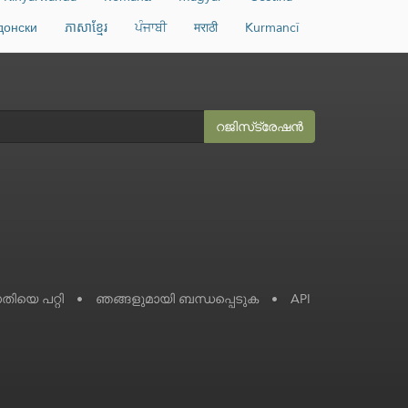
донски
ភាសាខ្មែរ
ਪੰਜਾਬੀ
मराठी
Kurmancî
റജിസ്‌ട്രേഷൻ
ധതിയെ പറ്റി
•
ഞങ്ങളുമായി ബന്ധപ്പെടുക
•
API