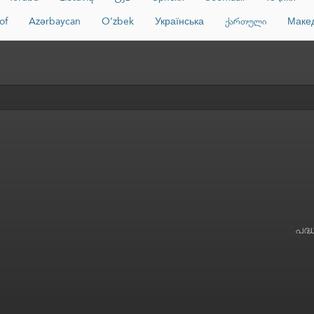
of
Azərbaycan
O‘zbek
Українська
ქართული
Маке
പദ്