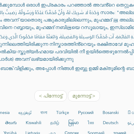
്പോൾ ഒരാൾ ഇപ്രകാരം പറഞ്ഞാൽ അവൻ്റെ തെറ്റുകൾ പൊറുക്കപ്പെടുന്നതാണ്.  اللهُ
وَحْدَهُ لَا شَرِيكَ لَهُ، وَأَنَّ مُحَمَّدًا عَبْدُهُ وَرَسُولُهُ സാരം: "അല്ലാഹുവല്ലാതെ ആരാധനക്കർഹനായി
ുകാരുമില്ലെന്നും, മുഹമ്മദ് ﷺ അല്ലാഹുവിൻ്റെ അടിമയും റസൂലുമാണെന്നും
ഞാൻ സാക്ഷ്യം വഹിക്കുന്നു. അല്ലാഹുവിനെ റബ്ബായും, മുഹ
ക്കുന്ന നിസ്കാരത്തിൻ്റെയും രക്ഷിതാവേ! മുഹമ്മദ് നബി -ﷺ- ക്ക് 'വസീലഃ'യും '
ൽകിയ സ്തുത്യർഹമായ പദവിയിൽ നീ ഉയിർത്തെഴുന്നേൽപ്പി
ർശ) അവന് ലഭ്യമായിരിക്കുന്നു
ങ്ക് വിളിക്കും, അപ്പോൾ നിങ്ങൾ ഇബ്നു ഉമ്മി മക്തൂമിന്റെ ബ
< പിന്നോട്ട്
മുന്നോട്ട് >
nesia
ئۇيغۇرچە
বাংলা
Türkçe
Русский
Bosanski
සි
తెలుగు
Kiswahili
தமிழ்
မြန်မာ
ไทย
Deutsch
ښتو
Yorùbá
Lietuvių
دری
Српски
Soomaali
тоҷикӣ