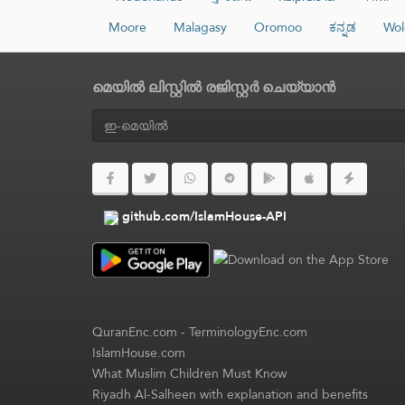
Moore
Malagasy
Oromoo
ಕನ್ನಡ
Wol
മെയിൽ ലിസ്റ്റിൽ രജിസ്റ്റർ ചെയ്യാൻ
github.com/IslamHouse-API
QuranEnc.com
-
TerminologyEnc.com
IslamHouse.com
What Muslim Children Must Know
Riyadh Al-Salheen with explanation and benefits